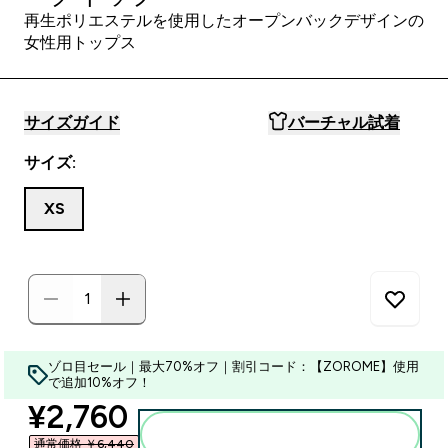
再生ポリエステルを使用したオープンバックデザインの
女性用トップス
サイズガイド
バーチャル試着
サイズ:
XS
ゾロ目セール｜最大70%オフ｜割引コード：【ZOROME】使用
で追加10%オフ！
discounted price
¥2,760‎
カートに入れる
通常価格 ￥6,440‎