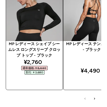
MP レディース シェイプ シー
MP レディース テンポ
ムレス ロングスリーブ クロッ
- ブラック
プ トップ - ブラック
discounted price
¥2,760‎
通常価格 ￥6,440‎
¥4,490‎
割引 ￥3,680‎
今すぐ購入
今すぐ購入