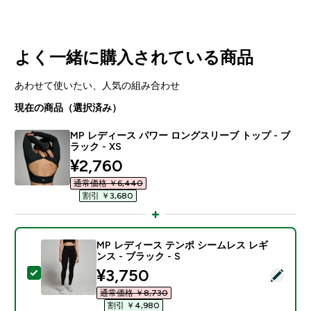
よく一緒に購入されている商品
あわせて使いたい、人気の組み合わせ
現在の商品（選択済み）
MP レディース パワー ロングスリーブ トップ - ブ
ラック - XS
discounted price
¥2,760‎
通常価格 ￥6,440‎
割引 ￥3,680‎
MP レディース テンポ シームレス レギ
ンス - ブラック - S
discounted price
¥3,750‎
この商品を選択 - MP レディース テンポ シームレス レギ
通常価格 ￥8,730‎
割引 ￥4,980‎