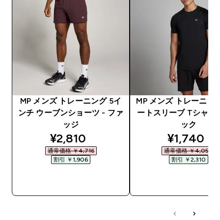
MP メンズ トレーニング 5イ
MP メンズ トレーニン
ンチ ウーブンショーツ - ファ
ートスリーブ Tシャツ 
ッジ
ック
discounted price
discounte
¥2,810‎
¥1,740‎
通常価格 ￥4,716‎
通常価格 ￥4,050‎
割引 ￥1,906‎
割引 ￥2,310‎
今すぐ購入
今すぐ購入