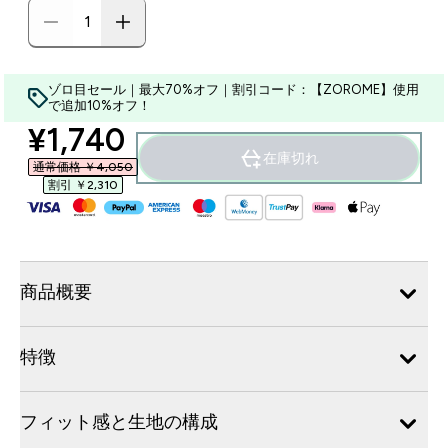
ゾロ目セール｜最大70%オフ｜割引コード：【ZOROME】使用
で追加10%オフ！
discounted price
¥1,740‎
在庫切れ
通常価格 ￥4,050‎
割引 ￥2,310‎
商品概要
特徴
フィット感と生地の構成