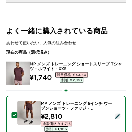
よく一緒に購入されている商品
あわせて使いたい、人気の組み合わせ
現在の商品（選択済み）
MP メンズ トレーニング ショートスリーブ Tシャ
ツ - ホワイト - XXS
通常価格 ￥4,050‎
discounted price
¥1,740‎
割引 ￥2,310‎
MP メンズ トレーニング 5インチ ウー
ブンショーツ - ファッジ - L
discounted price
¥2,810‎
この商品を選択 - MP メンズ トレーニング 5インチ ウー
通常価格 ￥4,716‎
割引 ￥1,906‎