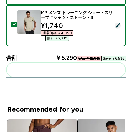
MP メンズ トレーニング ショートスリ
ーブ Tシャツ - ストーン - S
discounted price
¥1,740‎
この商品を選択 - MP メンズ トレーニング ショートスリー
通常価格 ￥4,050‎
割引 ￥2,310‎
合計
￥6,290‎
Was ￥12,816‎
Save ￥6,526‎
まとめてカートに入れる
Recommended for you