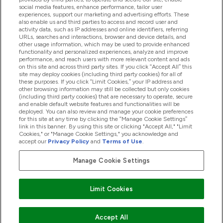
social media features, enhance performance, tailor user
experiences, support our marketing and advertising efforts. These
also enable us and third parties to access and record user and
商品について
activity data, such as IP addresses and online identifiers, referring
URLs, searches and interactions, browser and device details, and
other usage information, which may be used to provide enhanced
functionality and personalized experiences, analyze and improve
会社概要
performance, and reach users with more relevant content and ads
on this site and across third party sites. If you click “Accept All” this
site may deploy cookies (including third party cookies) for all of
these purposes. If you click “Limit Cookies,” your IP address and
特典＆ポイント
other browsing information may still be collected but only cookies
(including third party cookies) that are necessary to operate, secure
and enable default website features and functionalities will be
deployed. You can also review and manage your cookie preferences
for this site at any time by clicking the “Manage Cookie Settings”
2026 The Hut.com Ltd
link in this banner. By using this site or clicking "Accept All," "Limit
Cookies," or "Manage Cookie Settings," you acknowledge and
accept our
Privacy Policy
and
Terms of Use
.
Manage Cookie Settings
Pay with
Limit Cookies
Accept All