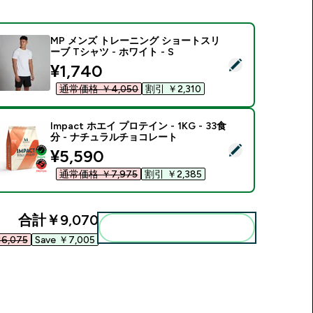
MP メンズ トレーニング ショートスリ
ーブ Tシャツ - ホワイト - S
この商品を選択 - MP メンズ トレーニング ショートスリーブ Tシャ
discounted price
¥1,740‎
通常価格 ￥4,050‎
割引 ￥2,310‎
Impact ホエイ プロテイン - 1KG - 33食
分 - ナチュラルチョコレート
この商品を選択 - Impact ホエイ プロテイン - 1KG - 33食分
discounted price
¥5,590‎
通常価格 ￥7,975‎
割引 ￥2,385‎
合計
￥9,070‎
まとめてカートに入れる
6,075‎
Save ￥7,005‎