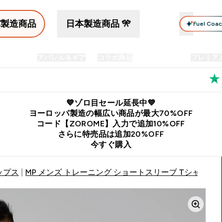
パ製造商品
日本製造商品 🎌
Fuel Coa
イン食品
アパレル＆ギア
コラボ商品
セット商品
プレミア
プリメント submenu
Enter プロテイン食品 submenu
Enter アパレル＆ギア submenu
Enter コラボ商品 submen
⌄
⌄
⌄
料
公式LINE追加で最新お得情報をゲット
公式アプリはこちら
💙ゾロ目セール延長中💙
ヨーロッパ製造の幅広い商品が最大70%OFF
コード【ZOROME】入力で追加10%OFF
さらに特売品は追加20%OFF
今すぐ購入
ップス
MP メンズ トレーニング ショートスリーブ Tシャツ - 