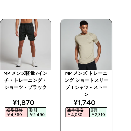
MP メンズ軽量7イン
MP メンズ トレーニ
M
チ・トレーニング・
ング ショートスリー
ン
ショーツ - ブラック
ブ Tシャツ - ストー
ブ
ン
price
discounted price
discounted price
¥1,870‎
¥1,740‎
通常価格
割引
通常価格
割引
￥4,360‎
￥2,490‎
￥4,050‎
￥2,310‎
￥
今すぐ購入
今すぐ購入