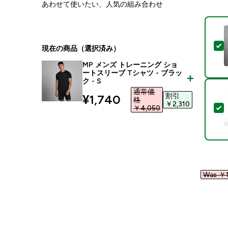
あわせて使いたい、人気の組み合わせ
現在の商品（選択済み）
MP メンズ トレーニング ショ
ートスリーブ Tシャツ - ブラッ
ク - S
通常価
割引
discounted price
¥1,740‎
格
￥2,310‎
￥4,050‎
Was ￥1