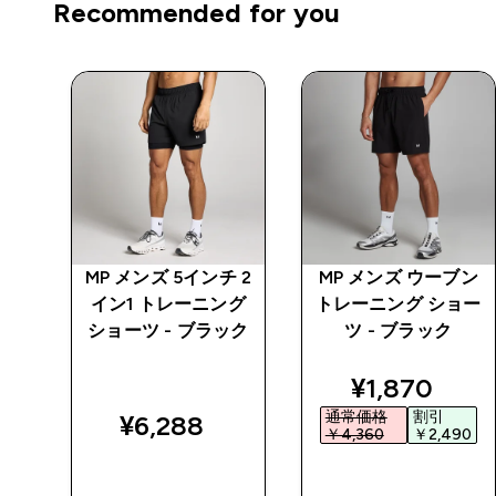
Recommended for you
プロ
MP メンズ 5インチ 2
MP メンズ ウーブン
イン1 トレーニング
トレーニング ショー
ショーツ - ブラック
ツ - ブラック
ed price
discounted 
¥1,870‎
通常価格
割引
¥6,288‎
5‎
￥4,360‎
￥2,490‎
今すぐ購入
今すぐ購入