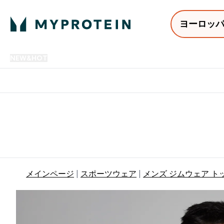
ヨーロッ
NEW&HOT
プロテイン
アミノ酸
サプリメント
プロテ
Enter NEW&HOT submenu
Enter プロテイン submenu
Enter アミノ酸 submenu
Enter サ
⌄
⌄
⌄
⌄
12,000円以上購入で送料無
メインページ
スポーツウェア
メンズ ジムウェア ト