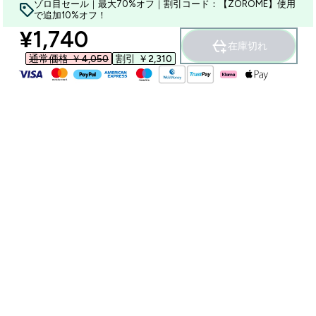
ゾロ目セール｜最大70%オフ｜割引コード：【ZOROME】使用
で追加10%オフ！
discounted price
¥1,740‎
在庫切れ
通常価格 ￥4,050‎
割引 ￥2,310‎