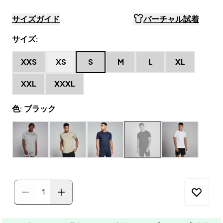
サイズガイド
バーチャル試着
サイズ:
XXS
XS
S
M
L
XL
XXL
XXXL
色: ブラック