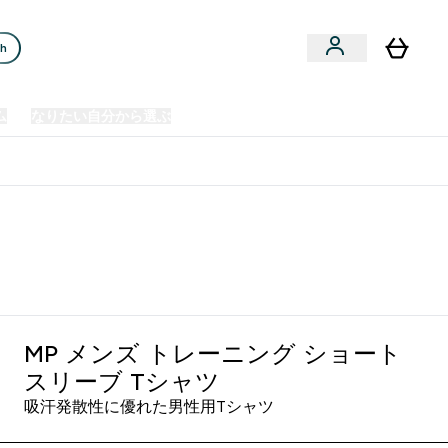
ch
ム
なりたい自分から選ぶ
クリアランスセール
日本製造商品
u
Enter プレミアム submenu
Enter なりたい自分から選ぶ submenu
En
⌄
⌄
⌄
欧州スポーツ栄養No.1ブランド*
ブラック
MP メンズ トレーニング ショート
スリーブ Tシャツ
吸汗発散性に優れた男性用Tシャツ