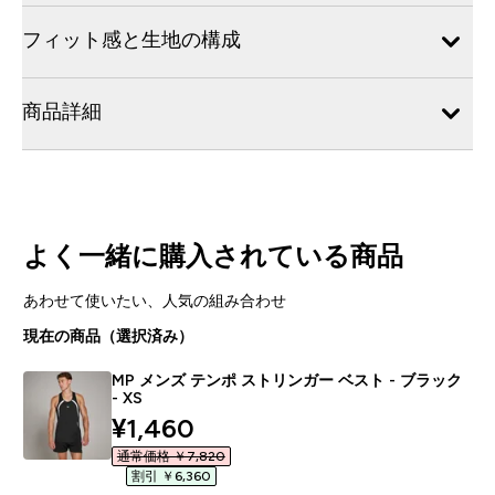
フィット感と生地の構成
商品詳細
よく一緒に購入されている商品
あわせて使いたい、人気の組み合わせ
現在の商品（選択済み）
MP メンズ テンポ ストリンガー ベスト - ブラック
- XS
discounted price
¥1,460‎
通常価格 ￥7,820‎
割引 ￥6,360‎