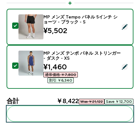
MP メンズ Tempo パネル 5インチ シ
ョーツ - ブラック - S
この商品を選択 - MP メンズ Tempo パネル 5インチ シ
¥5,502‎
MP メンズ テンポ パネル ストリンガー
- ダスク - XS
discounted price
¥1,460‎
この商品を選択 - MP メンズ テンポ パネル ストリンガー 
通常価格 ￥7,800‎
割引 ￥6,340‎
合計
￥8,422‎
Was ￥21,122‎
Save ￥12,700‎
まとめてカートに入れる