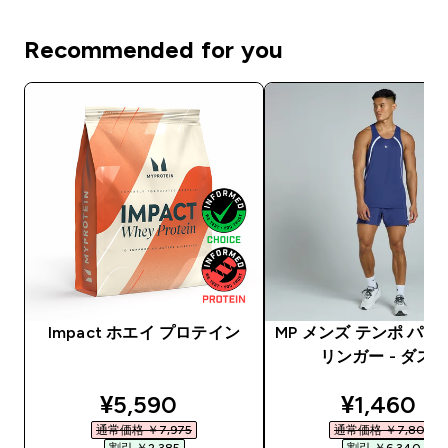
Recommended for you
Impact ホエイ プロテイン
MP メンズ テンポ パネ
リンガー - ダス
discounted price
discounte
¥5,590‎
¥1,460‎
通常価格 ￥7,975‎
通常価格 ￥7,800‎
割引 ￥2,385‎
割引 ￥6,340‎