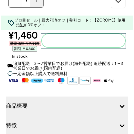
ゾロ目セール｜最大70%オフ｜割引コード：【ZOROME】使用
で追加10%オフ！
discounted price
¥1,460‎
カートに入れる
通常価格 ￥7,820‎
割引 ￥6,360‎
In stock
追跡配送：3〜7営業日でお届け(海外配送) 追跡配送：1〜3
営業日でお届け(国内配送)
一定金額以上購入で送料無料
商品概要
特徴