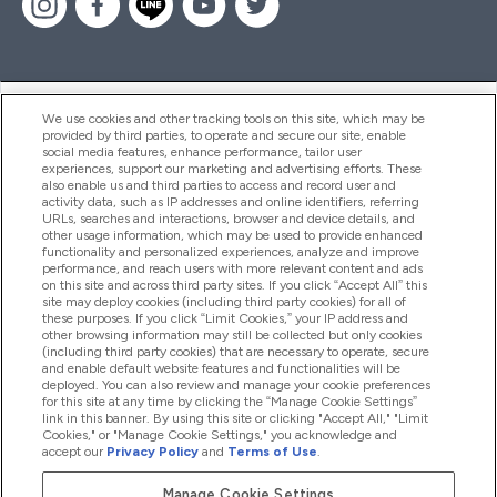
ヘルプ＆ガイド
We use cookies and other tracking tools on this site, which may be
provided by third parties, to operate and secure our site, enable
social media features, enhance performance, tailor user
experiences, support our marketing and advertising efforts. These
also enable us and third parties to access and record user and
商品について
activity data, such as IP addresses and online identifiers, referring
URLs, searches and interactions, browser and device details, and
other usage information, which may be used to provide enhanced
functionality and personalized experiences, analyze and improve
会社概要
performance, and reach users with more relevant content and ads
on this site and across third party sites. If you click “Accept All” this
site may deploy cookies (including third party cookies) for all of
these purposes. If you click “Limit Cookies,” your IP address and
特典＆ポイント
other browsing information may still be collected but only cookies
(including third party cookies) that are necessary to operate, secure
and enable default website features and functionalities will be
deployed. You can also review and manage your cookie preferences
for this site at any time by clicking the “Manage Cookie Settings”
2026 The Hut.com Ltd
link in this banner. By using this site or clicking "Accept All," "Limit
Cookies," or "Manage Cookie Settings," you acknowledge and
accept our
Privacy Policy
and
Terms of Use
.
Manage Cookie Settings