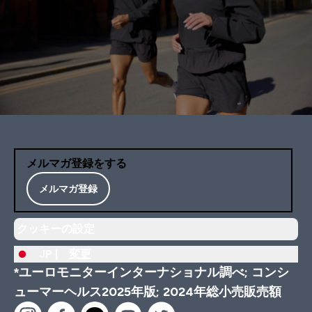
メルマガ登録をする
メルマガ登録
クッキーの設定
JP |
変更
*ユーロモニターインターナショナル調べ; コンシ
ューマーヘルス2025年版; 2024年総小売販売額