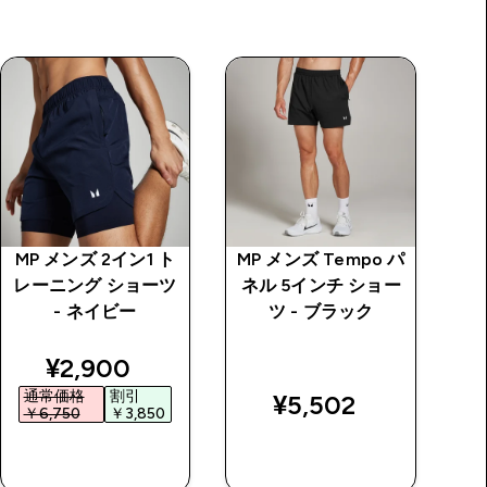
MP メンズ 2イン1 ト
MP メンズ Tempo パ
I
レーニング ショーツ
ネル 5インチ ショー
モ
- ネイビー
ツ - ブラック
price
discounted price
¥2,900‎
通常価格
割引
¥5,502‎
￥6,750‎
￥3,850‎
￥
今すぐ購入
今すぐ購入