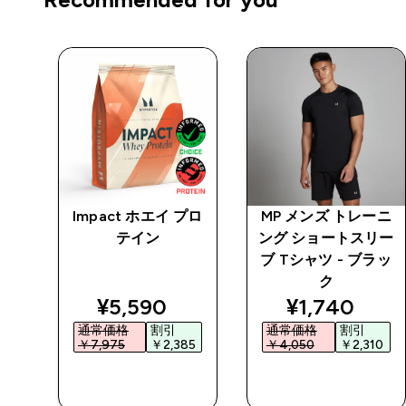
 パ
Impact ホエイ プロ
MP メンズ トレーニ
ブラ
テイン
ング ショートスリー
ブ Tシャツ - ブラッ
ク
discounted price
discounted 
¥5,590‎
¥1,740‎
通常価格
割引
通常価格
割引
￥7,975‎
￥2,385‎
￥4,050‎
￥2,310‎
今すぐ購入
今すぐ購入