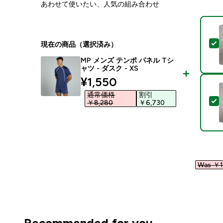
あわせて使いたい、人気の組み合わせ
現在の商品（選択済み）
MP メンズ テンポ パネル Tシ
ャツ - ダスク - XS
discounted price
¥1,550‎
通常価格
割引
￥8,280‎
￥6,730‎
Was ￥1
Recommended for you