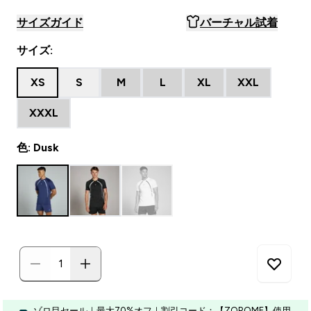
サイズガイド
バーチャル試着
サイズ:
XS
S
M
L
XL
XXL
XXXL
色: Dusk
ゾロ目セール｜最大70%オフ｜割引コード：【ZOROME】使用