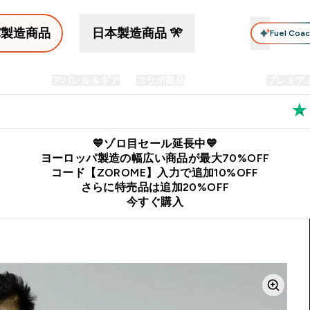
パ製造商品
日本製造商品 🎌
Fuel Coa
イン食品
アパレル＆ギア
コラボ商品
セット商品
プレミア
プリメント submenu
Enter プロテイン食品 submenu
Enter アパレル＆ギア submenu
Enter コラボ商品 submen
⌄
⌄
⌄
料
公式LINE追加で最新お得情報をゲット
公式アプリはこちら
💙ゾロ目セール延長中💙
ヨーロッパ製造の幅広い商品が最大70%OFF
コード【ZOROME】入力で追加10%OFF
さらに特売品は追加20%OFF
今すぐ購入