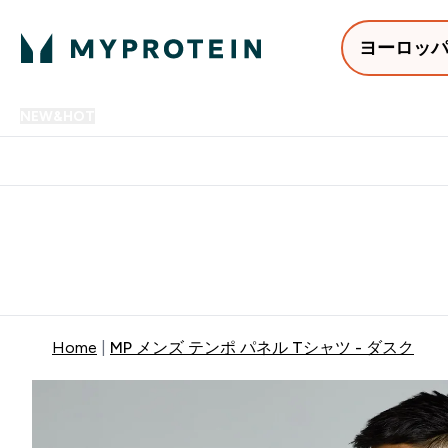
ヨーロッ
NEW&HOT
プロテイン
アミノ酸
サプリメント
プロテ
Enter NEW&HOT submenu
Enter プロテイン submenu
Enter アミノ酸 submenu
Enter サ
⌄
⌄
⌄
⌄
12,000円以上購入で送料無
Home
MP メンズ テンポ パネル Tシャツ - ダスク