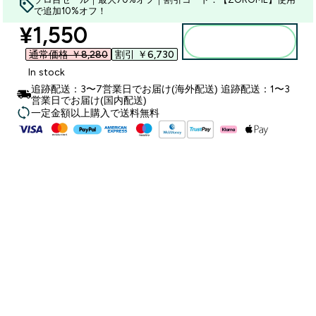
で追加10%オフ！
discounted price
¥1,550‎
カートに入れる
通常価格 ￥8,280‎
割引 ￥6,730‎
In stock
追跡配送：3〜7営業日でお届け(海外配送) 追跡配送：1〜3
営業日でお届け(国内配送)
一定金額以上購入で送料無料