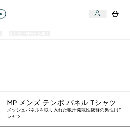
ch
ム
なりたい自分から選ぶ
クリアランスセール
日本製造商品
u
Enter プレミアム submenu
Enter なりたい自分から選ぶ submenu
En
⌄
⌄
⌄
欧州スポーツ栄養No.1ブランド*
MP メンズ テンポ パネル Tシャツ
メッシュパネルを取り入れた吸汗発散性抜群の男性用T
シャツ