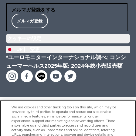
メルマガ登録をする
メルマガ登録
クッキーの設定
JP |
変更
*ユーロモニターインターナショナル調べ; コンシ
ューマーヘルス2025年版; 2024年総小売販売額
ヘルプ＆ガイド
We use cookies and other tracking tools on this site, which may be
provided by third parties, to operate and secure our site, enable
social media features, enhance performance, tailor user
experiences, support our marketing and advertising efforts. These
also enable us and third parties to access and record user and
商品について
activity data, such as IP addresses and online identifiers, referring
URLs, searches and interactions, browser and device details, and