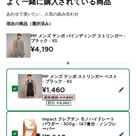
よく一緒に購入されている商品
あわせて使いたい、人気の組み合わせ
現在の商品（選択済み）
MP メンズ テンポ バインディング ストリンガー -
ブラック - XS
¥4,190‎
MP メンズ テンポ ストリンガー ベスト
- ブラック - XS
discounted price
¥1,460‎
この商品を選択 - MP メンズ テンポ ストリンガー ベスト 
通常価格 ￥7,820‎
割引 ￥6,360‎
Impact クレアチン モノハイドレート
パウダー - 500g - 147食分 - ノンフレ
ーバー
この商品を選択 - Impact クレアチン モノハイドレート パ