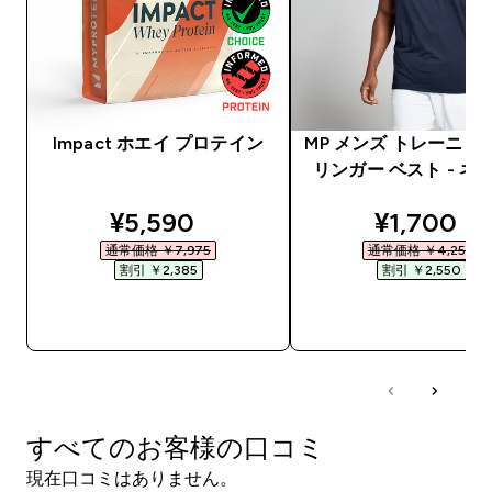
Impact ホエイ プロテイン
MP メンズ トレーニン
リンガー ベスト - ネ
discounted price
discounte
¥5,590‎
¥1,700‎
通常価格 ￥7,975‎
通常価格 ￥4,250‎
割引 ￥2,385‎
割引 ￥2,550‎
今すぐ購入
今すぐ購入
すべてのお客様の口コミ
現在口コミはありません。