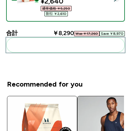
discounted price
¥2,640‎
通常価格 ￥5,250‎
割引 ￥2,610‎
合計
￥8,290‎
Was ￥17,260‎
Save ￥8,970‎
まとめてカートに入れる
Recommended for you