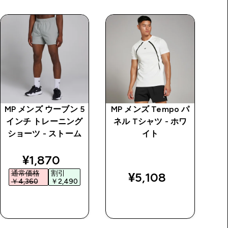
MP メンズ ウーブン 5
MP メンズ Tempo パ
M
インチ トレーニング
ネル Tシャツ - ホワ
ト
ショーツ - ストーム
イト
チ
discounted price
¥1,870‎
通常価格
割引
¥5,108‎
￥4,360‎
￥2,490‎
今すぐ購入
今すぐ購入