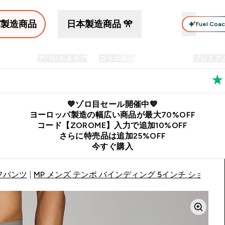
パ製造商品
日本製造商品 🎌
Fuel Coa
イン食品
アパレル＆ギア
コラボ商品
セット商品
プレミア
プリメント submenu
Enter プロテイン食品 submenu
Enter アパレル＆ギア submenu
Enter コラボ商品 submen
⌄
⌄
⌄
料
公式LINE追加で最新お得情報をゲット
公式アプリはこちら
💙ゾロ目セール開催中💙
ヨーロッパ製造の幅広い商品が最大70%OFF
コード【ZOROME】入力で追加10%OFF
さらに特売品は追加25%OFF
今すぐ購入
フパンツ
MP メンズ テンポ バインディング 5インチ ショーツ 