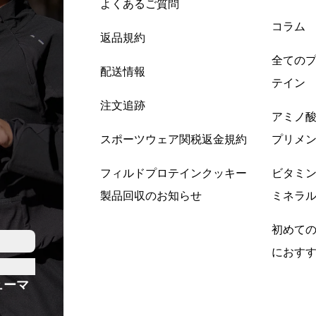
よくあるご質問
コラム
返品規約
全ての
配送情報
テイン
注文追跡
アミノ
スポーツウェア関税返金規約
プリメ
フィルドプロテインクッキー
ビタミ
製品回収のお知らせ
ミネラ
初めて
におす
ューマ