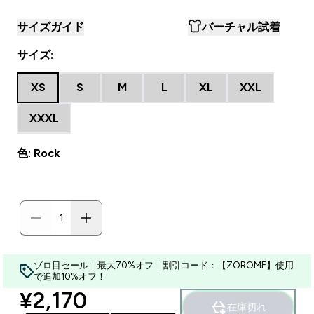
サイズガイド
バーチャル試着
サイズ:
XS
S
M
L
XL
XXL
XXXL
色: Rock
ゾロ目セール｜最大70%オフ｜割引コード：【ZOROME】使用
で追加10%オフ！
discounted price
¥2,170‎
在庫切れ