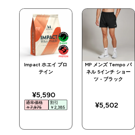
ブン
Impact ホエイ プロ
MP メンズ Tempo パ
イン
テイン
ネル 5インチ ショー
ラッ
ツ - ブラック
ed price
discounted price
¥5,590‎
通常価格
割引
¥5,502‎
0‎
￥7,975‎
￥2,385‎
今すぐ購入
今すぐ購入