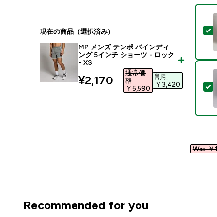
現在の商品（選択済み）
MP メンズ テンポ バインディ
ング 5インチ ショーツ - ロック
- XS
通常価
割引
discounted price
¥2,170‎
格
￥3,420‎
￥5,590‎
Was ￥1
Recommended for you