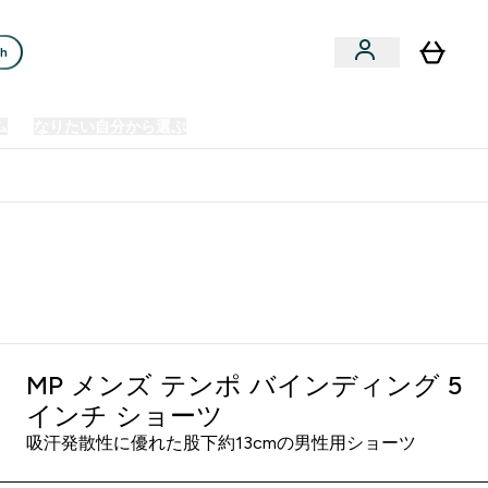
ch
ム
なりたい自分から選ぶ
クリアランスセール
日本製造商品
u
Enter プレミアム submenu
Enter なりたい自分から選ぶ submenu
En
⌄
⌄
⌄
欧州スポーツ栄養No.1ブランド*
- ロック
MP メンズ テンポ バインディング 5
インチ ショーツ
吸汗発散性に優れた股下約13cmの男性用ショーツ