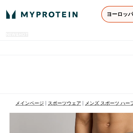
ヨーロッ
NEW&HOT
プロテイン
アミノ酸
サプリメント
プロテ
Enter NEW&HOT submenu
Enter プロテイン submenu
Enter アミノ酸 submenu
Enter サ
⌄
⌄
⌄
⌄
12,000円以上購入で送料無
メインページ
スポーツウェア
メンズ スポーツ ハー