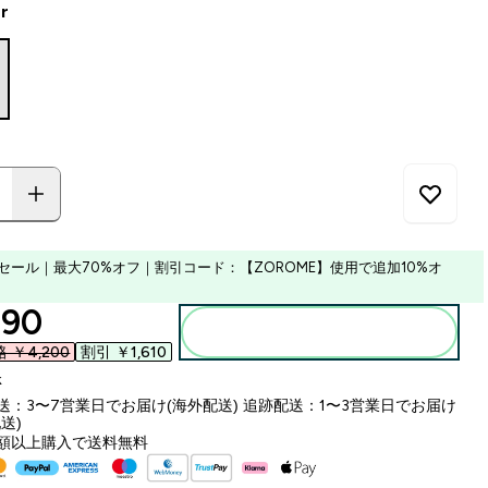
er
セール｜最大70%オフ｜割引コード：【ZOROME】使用で追加10%オ
ounted price
90‎
カートに入れる
￥4,200‎
割引 ￥1,610‎
k
送：3〜7営業日でお届け(海外配送) 追跡配送：1〜3営業日でお届け
送)
額以上購入で送料無料