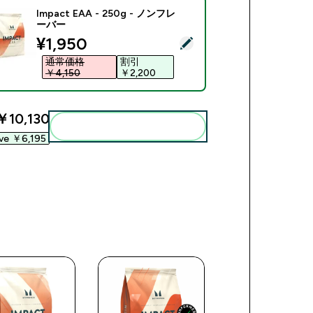
Impact EAA - 250g - ノンフレ
ーバー
discounted price
¥1,950‎
商品を選択 - Impact EAA - 250g - ノンフレーバー
通常価格
割引
￥4,150‎
￥2,200‎
￥10,130‎
まとめてカートに入れる
ve ￥6,195‎