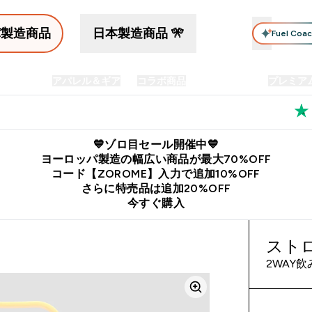
パ製造商品
日本製造商品 🎌
Fuel Coa
イン食品
アパレル＆ギア
コラボ商品
セット商品
プレミア
プリメント submenu
Enter プロテイン食品 submenu
Enter アパレル＆ギア submenu
Enter コラボ商品 submen
⌄
⌄
⌄
料
公式LINE追加で最新お得情報をゲット
公式アプリはこちら
💙ゾロ目セール開催中💙
ヨーロッパ製造の幅広い商品が最大70%OFF
コード【ZOROME】入力で追加10%OFF
さらに特売品は追加20%OFF
今すぐ購入
ストロ
2WAY飲