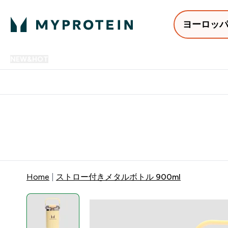
ヨーロッ
NEW&HOT
プロテイン
アミノ酸
サプリメント
プロテ
Enter NEW&HOT submenu
Enter プロテイン submenu
Enter アミノ酸 submenu
Enter サ
⌄
⌄
⌄
⌄
12,000円以上購入で送料無
Home
ストロー付きメタルボトル 900ml