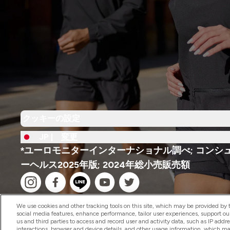
クッキーの設定
JP |
変更
*ユーロモニターインターナショナル調べ; コンシ
ーヘルス2025年版; 2024年総小売販売額
We use cookies and other tracking tools on this site, which may be provided by th
social media features, enhance performance, tailor user experiences, support ou
us and third parties to access and record user and activity data, such as IP addr
interactions, browser and device details, and other usage information, which m
2026 The Hut.com Ltd