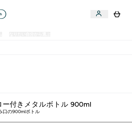
ch
ム
なりたい自分から選ぶ
クリアランスセール
日本製造商品
u
Enter プレミアム submenu
Enter なりたい自分から選ぶ submenu
En
⌄
⌄
⌄
欧州スポーツ栄養No.1ブランド*
ー付きメタルボトル 900ml
み口の900mlボトル