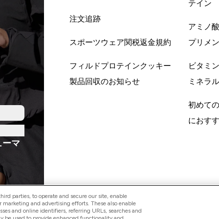
テイン
注文追跡
アミノ
スポーツウェア関税返金規約
プリメ
フィルドプロテインクッキー
ビタミ
製品回収のお知らせ
ミネラ
初めて
におす
ューマ
ird parties, to operate and secure our site, enable
r marketing and advertising efforts. These also enable
esses and online identifiers, referring URLs, searches and
ay be used to provide enhanced functionality and