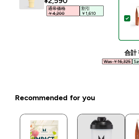
discounted price
¥2,590‎
通常価格
割引
￥4,200‎
￥1,610‎
この
合計
Was ￥16,325‎
Sa
Recommended for you