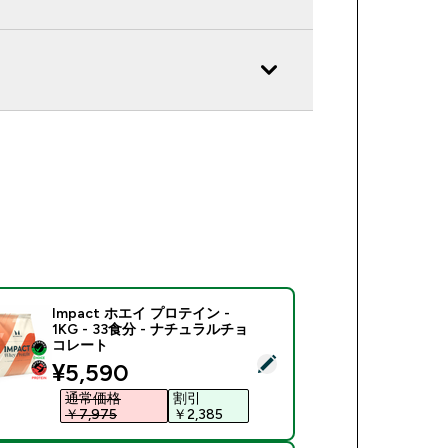
Impact ホエイ プロテイン -
1KG - 33食分 - ナチュラルチョ
コレート
商品を選択 - Impact ホエイ プロテイン - 1KG - 33食分 -
discounted price
¥5,590‎
通常価格
割引
￥7,975‎
￥2,385‎