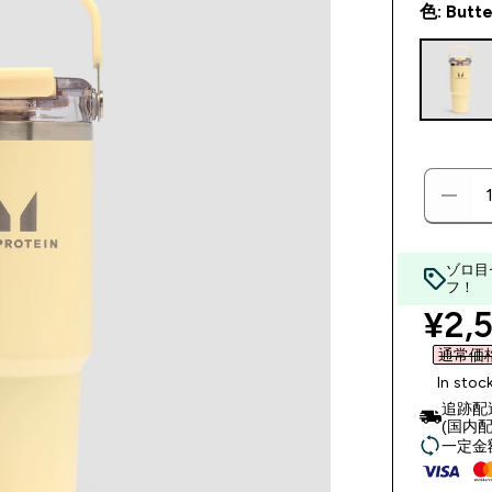
色: Butt
ゾロ目
フ！
disc
¥2,5
通常価格 
In stoc
追跡配
(国内配
一定金