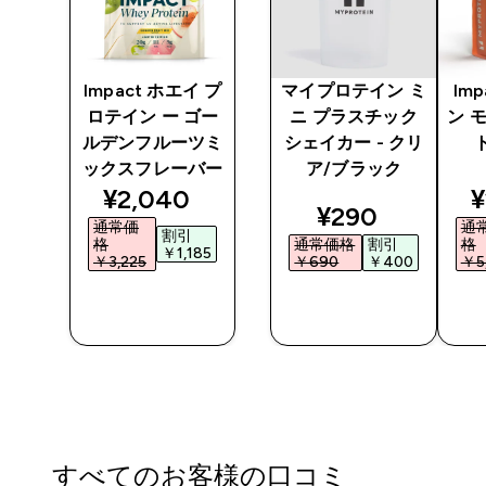
 プ
Impact ホエイ プ
マイプロテイン ミ
Im
ェイ
ロテイン ー ゴー
ニ プラスチック
ン 
/ブ
ルデンフルーツミ
シェイカー - クリ
ックスフレーバー
ア/ブラック
discounted price
d
¥2,040‎
¥
nted price
discounted pr
¥290‎
通常価
通
割引
格
通常価格
割引
格
￥1,185‎
‎
￥3,225‎
￥690‎
￥400‎
￥5,
今すぐ購
今すぐ購
入
入
すべてのお客様の口コミ