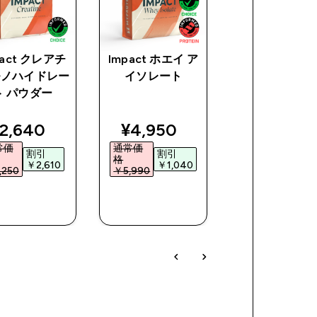
pact クレアチ
Impact ホエイ ア
オールナチュ
モノハイドレー
イソレート
ピーナッツ バ
ト パウダー
iscounted price
discounted price
discoun
2,640‎
¥4,950‎
¥1,620‎
ice
常価
通常価
通常価
割引
割引
割引
格
格
￥2,610‎
￥1,040‎
￥2,17
250‎
￥5,990‎
￥3,790‎
今すぐ購
今すぐ購
今すぐ購
入
入
入