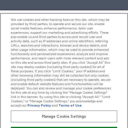
ヘルプ＆ガイド
We use cookies and other tracking tools on this site, which may be
provided by third parties, to operate and secure our site, enable
social media features, enhance performance, tailor user
experiences, support our marketing and advertising efforts. These
also enable us and third parties to access and record user and
商品について
activity data, such as IP addresses and online identifiers, referring
URLs, searches and interactions, browser and device details, and
other usage information, which may be used to provide enhanced
functionality and personalized experiences, analyze and improve
会社概要
performance, and reach users with more relevant content and ads
on this site and across third party sites. If you click “Accept All” this
site may deploy cookies (including third party cookies) for all of
these purposes. If you click “Limit Cookies,” your IP address and
特典＆ポイント
other browsing information may still be collected but only cookies
(including third party cookies) that are necessary to operate, secure
and enable default website features and functionalities will be
deployed. You can also review and manage your cookie preferences
for this site at any time by clicking the “Manage Cookie Settings”
2026 The Hut.com Ltd
link in this banner. By using this site or clicking "Accept All," "Limit
Cookies," or "Manage Cookie Settings," you acknowledge and
accept our
Privacy Policy
and
Terms of Use
.
Manage Cookie Settings
Pay with