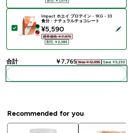
割引 ￥1,375‎
Impact ホエイ プロテイン - 1KG - 33
食分 - ナチュラルチョコレート
discounted price
¥5,590‎
この商品を選択 - Impact ホエイ プロテイン - 1KG 
通常価格 ￥7,975‎
割引 ￥2,385‎
合計
￥7,765‎
Was ￥12,995‎
Save ￥5,230‎
まとめてカートに入れる
Recommended for you