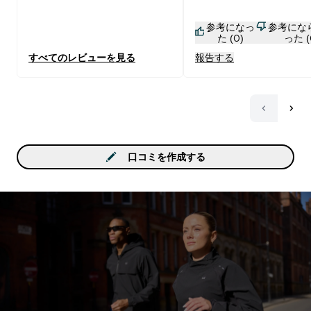
参考になっ
参考にな
た (0)
った (
すべてのレビューを見る
報告する
口コミを作成する