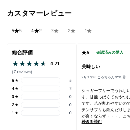
カスタマーレビュー
5
5
4
2
3
2
1
総合評価
5
確認済みの購入
4.71
4.71 out of 5 stars
美味しい
(7 reviews)
21/07/26 ころちゃんママ 著
5
★
5
5 stars rating 5 reviews
4
★
2
シュガーフリーでうれし
4 stars rating 2 reviews
3
★
0
す。甘酸っぱくておやつ
3 stars rating 0 reviews
です。爪が割れやすいの
2
★
0
2 stars rating 0 reviews
チンサプリも飲んだりし
1
★
0
1 stars rating 0 reviews
が良くならず・・・。こ
続きを読む
効果があれば良いのです