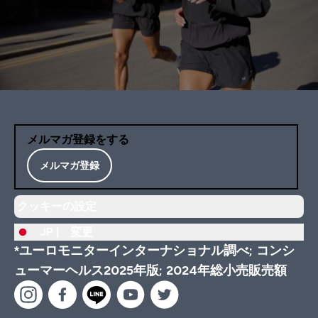
メルマガ登録をする
メルマガ登録
クッキーの設定
JP |
変更
*ユーロモニターインターナショナル調べ; コンシ
ューマーヘルス2025年版; 2024年総小売販売額