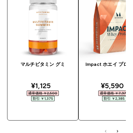
マルチビタミン グミ
Impact ホエイ プロ
discounted price
discounte
¥1,125‎
¥5,590‎
通常価格 ￥2,500‎
通常価格 ￥7,975‎
割引 ￥1,375‎
割引 ￥2,385‎
今すぐ購入
今すぐ購入