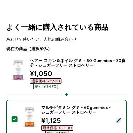
よく一緒に購入されている商品
あわせて使いたい、人気の組み合わせ
現在の商品（選択済み）
ヘアー スキン＆ネイル グミ - 60 Gummies - 30食
分 - シュガーフリー ストロベリー
discounted price
¥1,050‎
通常価格 ￥2,520‎
割引 ￥1,470‎
マルチビタミン グミ - 60gummies -
シュガーフリー ストロベリー
discounted price
¥1,125‎
この商品を選択 - マルチビタミン グミ - 60gummie
通常価格 ￥2,500‎