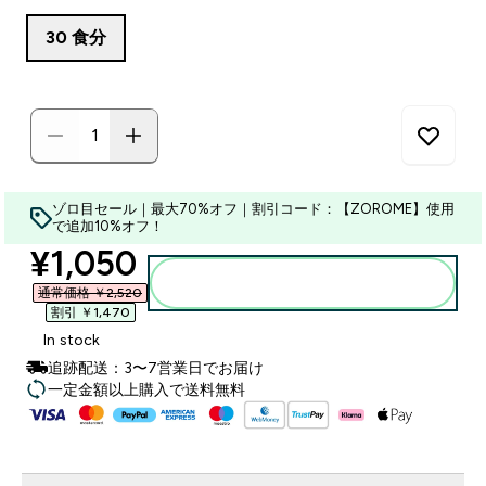
30 食分
ゾロ目セール｜最大70%オフ｜割引コード：【ZOROME】使用
で追加10%オフ！
discounted price
¥1,050‎
カートに入れる
通常価格 ￥2,520‎
割引 ￥1,470‎
In stock
追跡配送：3〜7営業日でお届け
一定金額以上購入で送料無料