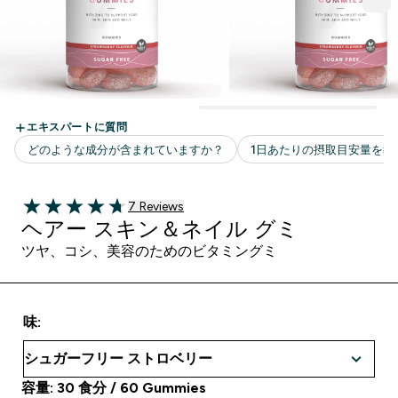
7 ＋件の口コミ
7 Reviews
4.71 out of 5 stars
ヘアー スキン＆ネイル グミ
ツヤ、コシ、美容のためのビタミングミ
味:
容量: 30 食分 / 60 Gummies