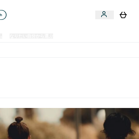
ch
ム
なりたい自分から選ぶ
クリアランスセール
日本製造商品
u
Enter プレミアム submenu
Enter なりたい自分から選ぶ submenu
En
⌄
⌄
⌄
欧州スポーツ栄養No.1ブランド*