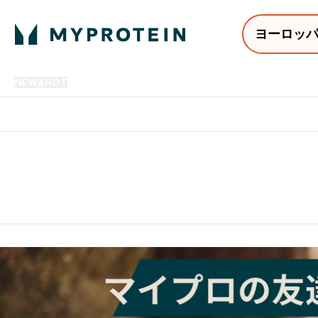
ヨーロッ
NEW&HOT
プロテイン
アミノ酸
サプリメント
プロテ
Enter NEW&HOT submenu
Enter プロテイン submenu
Enter アミノ酸 submenu
Enter サ
⌄
⌄
⌄
⌄
12,000円以上購入で送料無