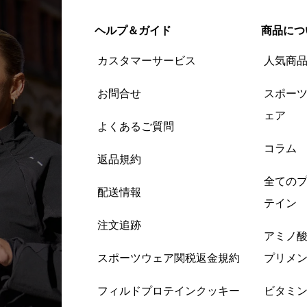
ヘルプ＆ガイド
商品につ
カスタマーサービス
人気商
お問合せ
スポー
ェア
よくあるご質問
コラム
返品規約
全ての
配送情報
テイン
注文追跡
アミノ
スポーツウェア関税返金規約
プリメ
フィルドプロテインクッキー
ビタミ