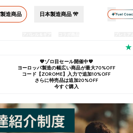
パ製造商品
日本製造商品 🎌
Fuel Coa
イン食品
アパレル＆ギア
コラボ商品
セット商品
プレミア
プリメント submenu
Enter プロテイン食品 submenu
Enter アパレル＆ギア submenu
Enter コラボ商品 submen
⌄
⌄
⌄
料
公式LINE追加で最新お得情報をゲット
公式アプリはこちら
💙ゾロ目セール開催中💙
ヨーロッパ製造の幅広い商品が最大70%OFF
コード【ZOROME】入力で追加10%OFF
さらに特売品は追加20%OFF
今すぐ購入