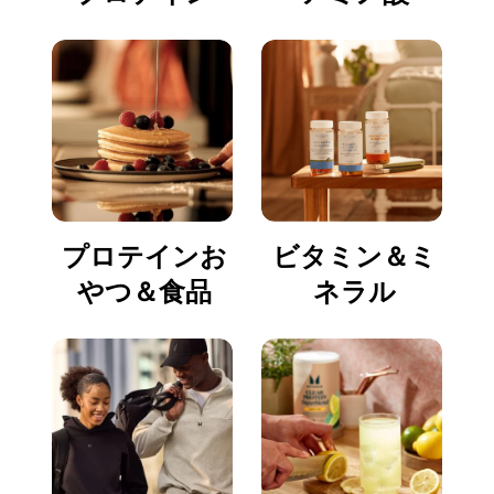
プロテインお
ビタミン＆ミ
やつ＆食品
ネラル