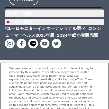
クッキーの設定
JP |
変更
*ユーロモニターインターナショナル調べ; コンシ
ューマーヘルス2025年版; 2024年総小売販売額
ヘルプ＆ガイド
We use cookies and other tracking tools on this site, which may be
provided by third parties, to operate and secure our site, enable
social media features, enhance performance, tailor user
experiences, support our marketing and advertising efforts. These
also enable us and third parties to access and record user and
商品について
activity data, such as IP addresses and online identifiers, referring
URLs, searches and interactions, browser and device details, and
other usage information, which may be used to provide enhanced
functionality and personalized experiences, analyze and improve
会社概要
performance, and reach users with more relevant content and ads
on this site and across third party sites. If you click “Accept All” this
site may deploy cookies (including third party cookies) for all of