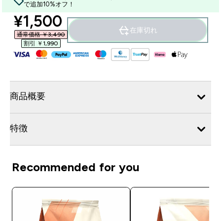
で追加10%オフ！
discounted price
¥1,500‎
在庫切れ
通常価格 ￥3,490‎
割引 ￥1,990‎
商品概要
特徴
Recommended for you