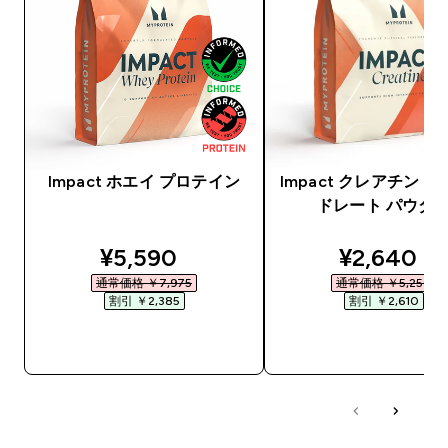
Impact ホエイ プロテイン
Impact クレアチン 
ドレート パウダ
discounted price
discounte
¥5,590‎
¥2,640‎
通常価格 ￥7,975‎
通常価格 ￥5,250‎
割引 ￥2,385‎
割引 ￥2,610‎
今すぐ購入
今すぐ購入