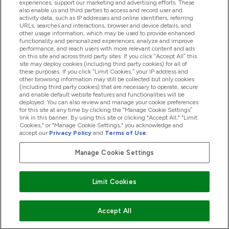
experiences, support our marketing and advertising efforts. These
also enable us and third parties to access and record user and
商品について
activity data, such as IP addresses and online identifiers, referring
URLs, searches and interactions, browser and device details, and
other usage information, which may be used to provide enhanced
functionality and personalized experiences, analyze and improve
会社概要
performance, and reach users with more relevant content and ads
on this site and across third party sites. If you click “Accept All” this
site may deploy cookies (including third party cookies) for all of
these purposes. If you click “Limit Cookies,” your IP address and
特典＆ポイント
other browsing information may still be collected but only cookies
(including third party cookies) that are necessary to operate, secure
and enable default website features and functionalities will be
deployed. You can also review and manage your cookie preferences
for this site at any time by clicking the “Manage Cookie Settings”
2026 The Hut.com Ltd
link in this banner. By using this site or clicking "Accept All," "Limit
Cookies," or "Manage Cookie Settings," you acknowledge and
accept our
Privacy Policy
and
Terms of Use
.
Manage Cookie Settings
Pay with
Limit Cookies
Accept All
"
"