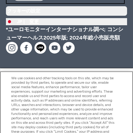
クッキーの設定
JP |
変更
*ユーロモニターインターナショナル調べ; コンシ
ューマーヘルス2025年版; 2024年総小売販売額
ヘルプ＆ガイド
We use cookies and other tracking tools on this site, which may be
provided by third parties, to operate and secure our site, enable
social media features, enhance performance, tailor user
experiences, support our marketing and advertising efforts. These
also enable us and third parties to access and record user and
商品について
activity data, such as IP addresses and online identifiers, referring
URLs, searches and interactions, browser and device details, and
other usage information, which may be used to provide enhanced
functionality and personalized experiences, analyze and improve
会社概要
performance, and reach users with more relevant content and ads
on this site and across third party sites. If you click “Accept All” this
site may deploy cookies (including third party cookies) for all of
these purposes. If you click “Limit Cookies,” your IP address and