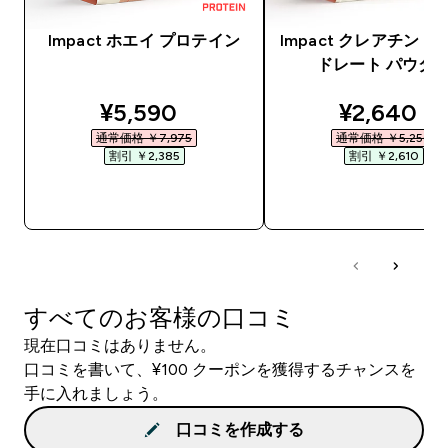
Impact ホエイ プロテイン
Impact クレアチン 
ドレート パウダ
discounted price
discounte
¥5,590‎
¥2,640‎
通常価格 ￥7,975‎
通常価格 ￥5,250‎
割引 ￥2,385‎
割引 ￥2,610‎
今すぐ購入
今すぐ購入
すべてのお客様の口コミ
現在口コミはありません。
口コミを書いて、¥100 クーポンを獲得するチャンスを
手に入れましょう。
口コミを作成する