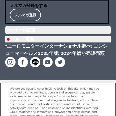
メルマガ登録をする
メルマガ登録
クッキーの設定
JP |
変更
*ユーロモニターインターナショナル調べ; コンシ
ューマーヘルス2025年版; 2024年総小売販売額
ヘルプ＆ガイド
We use cookies and other tracking tools on this site, which may be
provided by third parties, to operate and secure our site, enable
social media features, enhance performance, tailor user
experiences, support our marketing and advertising efforts. These
also enable us and third parties to access and record user and
商品について
activity data, such as IP addresses and online identifiers, referring
URLs, searches and interactions, browser and device details, and
other usage information, which may be used to provide enhanced