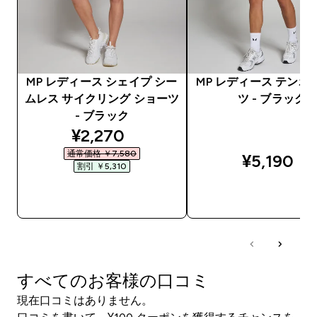
MP レディース シェイプ シー
MP レディース テンポ
ムレス サイクリング ショーツ
ツ - ブラック
- ブラック
discounted price
¥2,270‎
通常価格 ￥7,580‎
¥5,190‎
割引 ￥5,310‎
今すぐ購入
今すぐ購入
すべてのお客様の口コミ
現在口コミはありません。