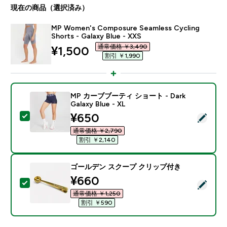
現在の商品（選択済み）
MP Women's Composure Seamless Cycling
Shorts - Galaxy Blue - XXS
通常価格 ￥3,490‎
discounted price
¥1,500‎
割引 ￥1,990‎
MP カーブブーティ ショート - Dark
Galaxy Blue - XL
discounted price
¥650‎
この商品を選択 - MP カーブブーティ ショート - Dark Galax
通常価格 ￥2,790‎
割引 ￥2,140‎
ゴールデン スクープ クリップ付き
discounted price
¥660‎
この商品を選択 - ゴールデン スクープ クリップ付き
通常価格 ￥1,250‎
割引 ￥590‎