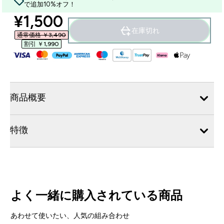
で追加10%オフ！
discounted price
¥1,500‎
在庫切れ
通常価格 ￥3,490‎
割引 ￥1,990‎
商品概要
特徴
よく一緒に購入されている商品
あわせて使いたい、人気の組み合わせ