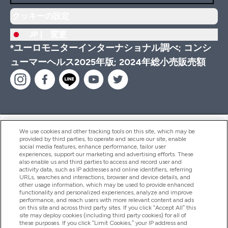
クッキーの設定
JP |
変更
*ユーロモニターインターナショナル調べ; コンシ
ューマーヘルス2025年版; 2024年総小売販売額
ヘルプ＆ガイド
We use cookies and other tracking tools on this site, which may be
provided by third parties, to operate and secure our site, enable
social media features, enhance performance, tailor user
experiences, support our marketing and advertising efforts. These
also enable us and third parties to access and record user and
商品について
activity data, such as IP addresses and online identifiers, referring
URLs, searches and interactions, browser and device details, and
other usage information, which may be used to provide enhanced
functionality and personalized experiences, analyze and improve
会社概要
performance, and reach users with more relevant content and ads
on this site and across third party sites. If you click “Accept All” this
site may deploy cookies (including third party cookies) for all of
these purposes. If you click “Limit Cookies,” your IP address and