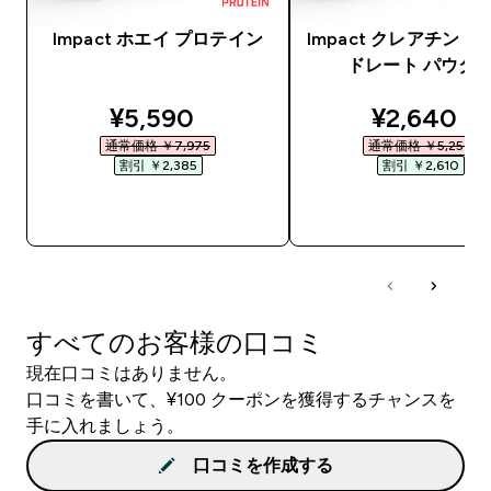
Impact ホエイ プロテイン
Impact クレアチン 
ドレート パウダ
discounted price
discounte
¥5,590‎
¥2,640‎
通常価格 ￥7,975‎
通常価格 ￥5,250‎
割引 ￥2,385‎
割引 ￥2,610‎
今すぐ購入
今すぐ購入
すべてのお客様の口コミ
現在口コミはありません。
口コミを書いて、¥100 クーポンを獲得するチャンスを
手に入れましょう。
口コミを作成する