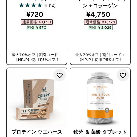
(12)
ン + コラーゲン
3.92 out of 5 stars
discounted price
discounted pri
¥720‎
¥4,750‎
通常価格 ￥1,690‎
通常価格 ￥6,779‎
割引 ￥970‎
割引 ￥2,029‎
今すぐ購入
今すぐ購入
最大70%オフ｜割引コード：
最大70%オフ｜割引コード：
【MPJP】使用で5%オフ！
【MPJP】使用で5%オフ！
プロテイン ウエハース
鉄分 ＆ 葉酸 タブレット