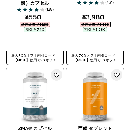
(431)
酸）カプセル
4.2 out of 5 stars
(128)
4.16 out of 5 stars
discounted price
discounted pri
¥550‎
¥3,980‎
通常価格 ￥1,290‎
通常価格 ￥9,260‎
割引 ￥740‎
割引 ￥5,280‎
今すぐ購入
今すぐ購入
最大70%オフ｜割引コード：
最大70%オフ｜割引コード：
【MPJP】使用で5%オフ！
【MPJP】使用で5%オフ！
ZMA® カプセル
亜鉛 タブレット