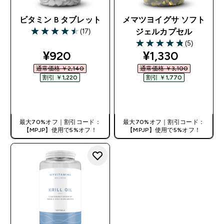
ビタミン B タブレット
メマツヨイグサ ソフト
(17)
ジェルカプセル
4.53 out of 5 stars
(5)
4.8 out of 5 stars
discounted price
discounted pri
¥920‎
¥1,330‎
通常価格 ￥2,140‎
通常価格 ￥3,100‎
割引 ￥1,220‎
割引 ￥1,770‎
今すぐ購入
今すぐ購入
最大70%オフ｜割引コード：
最大70%オフ｜割引コード：
【MPJP】使用で5%オフ！
【MPJP】使用で5%オフ！