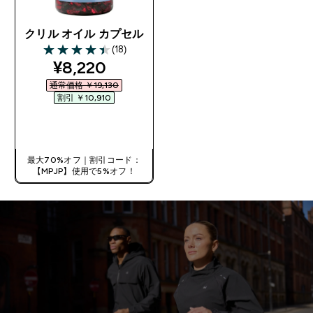
クリル オイル カプセル
(18)
4.44 out of 5 stars
discounted price
¥8,220‎
通常価格 ￥19,130‎
割引 ￥10,910‎
今すぐ購入
最大70%オフ｜割引コード：
【MPJP】使用で5%オフ！