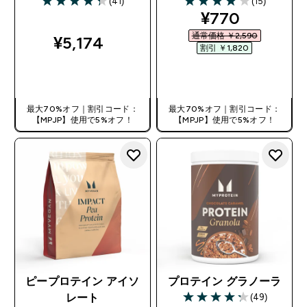
(41)
(15)
4.29 out of 5 stars
3.93 out of 5 stars
discounted pr
¥770‎
通常価格 ￥2,590‎
¥5,174‎
割引 ￥1,820‎
今すぐ購入
今すぐ購入
最大70%オフ｜割引コード：
最大70%オフ｜割引コード：
【MPJP】使用で5%オフ！
【MPJP】使用で5%オフ！
ピープロテイン アイソ
プロテイン グラノーラ
(49)
レート
4.22 out of 5 stars