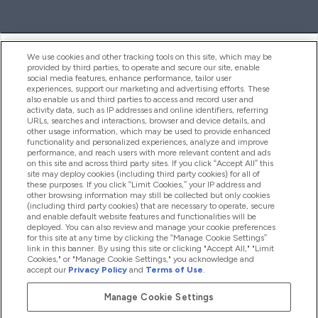
ヘルプ＆ガイド
We use cookies and other tracking tools on this site, which may be
provided by third parties, to operate and secure our site, enable
social media features, enhance performance, tailor user
experiences, support our marketing and advertising efforts. These
also enable us and third parties to access and record user and
商品について
activity data, such as IP addresses and online identifiers, referring
URLs, searches and interactions, browser and device details, and
other usage information, which may be used to provide enhanced
functionality and personalized experiences, analyze and improve
会社概要
performance, and reach users with more relevant content and ads
on this site and across third party sites. If you click “Accept All” this
site may deploy cookies (including third party cookies) for all of
these purposes. If you click “Limit Cookies,” your IP address and
特典＆ポイント
other browsing information may still be collected but only cookies
(including third party cookies) that are necessary to operate, secure
and enable default website features and functionalities will be
deployed. You can also review and manage your cookie preferences
for this site at any time by clicking the “Manage Cookie Settings”
2026 The Hut.com Ltd
link in this banner. By using this site or clicking "Accept All," "Limit
Cookies," or "Manage Cookie Settings," you acknowledge and
accept our
Privacy Policy
and
Terms of Use
.
Manage Cookie Settings