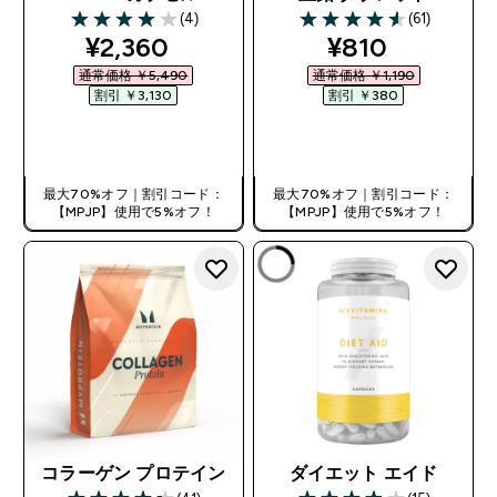
(4)
(61)
4 out of 5 stars
4.59 out of 5 stars
discounted price
discounted pr
¥2,360‎
¥810‎
通常価格 ￥5,490‎
通常価格 ￥1,190‎
割引 ￥3,130‎
割引 ￥380‎
今すぐ購入
今すぐ購入
最大70%オフ｜割引コード：
最大70%オフ｜割引コード：
【MPJP】使用で5%オフ！
【MPJP】使用で5%オフ！
コラーゲン プロテイン
ダイエット エイド