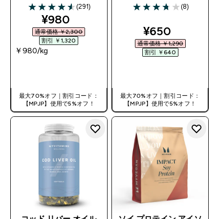
(291)
(8)
4.58 out of 5 stars
3.75 out of 5 stars
discounted price
¥980‎
discounted pr
¥650‎
通常価格 ￥2,300‎
割引 ￥1,320‎
通常価格 ￥1,290‎
￥980‎/kg
割引 ￥640‎
今すぐ購入
今すぐ購入
最大70%オフ｜割引コード：
最大70%オフ｜割引コード：
【MPJP】使用で5%オフ！
【MPJP】使用で5%オフ！
コッド リバー オイル
ソイ プロテイン アイソ