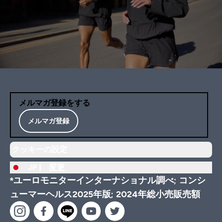
メルマガ登録をする
メルマガ登録
クッキーの設定
JP |
変更
*ユーロモニターインターナショナル調べ; コンシ
ューマーヘルス2025年版; 2024年総小売販売額