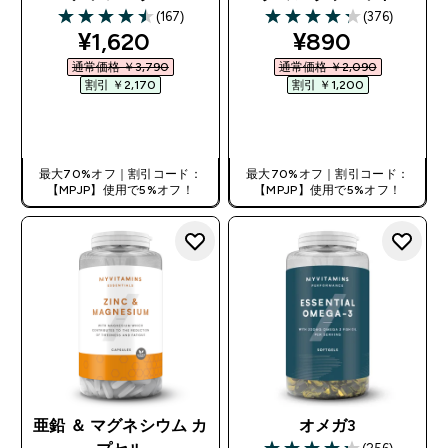
(167)
(376)
4.51 out of 5 stars
4.28 out of 5 stars
discounted price
discounted pr
¥1,620‎
¥890‎
通常価格 ￥3,790‎
通常価格 ￥2,090‎
割引 ￥2,170‎
割引 ￥1,200‎
今すぐ購入
今すぐ購入
最大70%オフ｜割引コード：
最大70%オフ｜割引コード：
【MPJP】使用で5%オフ！
【MPJP】使用で5%オフ！
亜鉛 ＆ マグネシウム カ
オメガ3