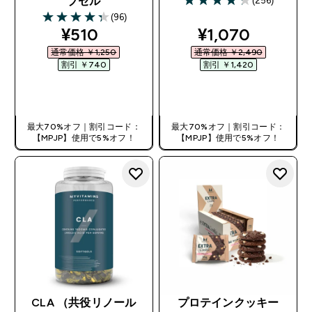
(256)
プセル
4.28 out of 5 stars
(96)
4.34 out of 5 stars
discounted price
discounted pri
¥510‎
¥1,070‎
通常価格 ￥1,250‎
通常価格 ￥2,490‎
割引 ￥740‎
割引 ￥1,420‎
今すぐ購入
今すぐ購入
最大70%オフ｜割引コード：
最大70%オフ｜割引コード：
【MPJP】使用で5%オフ！
【MPJP】使用で5%オフ！
CLA （共役リノール
プロテインクッキー