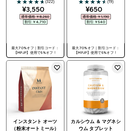
(322)
(19)
4.69 out of 5 stars
4.58 out of 5 stars
discounted price
discounted pr
¥3,550‎
¥650‎
通常価格 ￥8,260‎
通常価格 ￥1,190‎
割引 ￥4,710‎
割引 ￥540‎
今すぐ購入
今すぐ購入
最大70%オフ｜割引コード：
最大70%オフ｜割引コード：
【MPJP】使用で5%オフ！
【MPJP】使用で5%オフ！
インスタント オーツ
カルシウム ＆ マグネシ
（粉末オートミール）
ウム タブレット