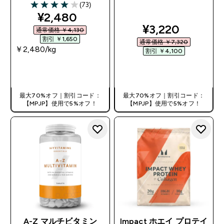
(73)
4 out of 5 stars
discounted price
¥2,480‎
discounted pri
¥3,220‎
通常価格 ￥4,130‎
割引 ￥1,650‎
通常価格 ￥7,320‎
￥2,480‎/kg
割引 ￥4,100‎
今すぐ購入
今すぐ購入
最大70%オフ｜割引コード：
最大70%オフ｜割引コード：
【MPJP】使用で5%オフ！
【MPJP】使用で5%オフ！
A-Z マルチビタミン
Impact ホエイ プロテイ