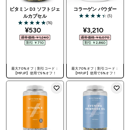
ビタミン D3 ソフトジェ
コラーゲン パウダー
(5)
ルカプセル
4.4 out of 5 stars
(16)
4.88 out of 5 stars
discounted price
discounted pri
¥530‎
¥3,210‎
通常価格 ￥1,240‎
通常価格 ￥6,070‎
割引 ￥710‎
割引 ￥2,860‎
今すぐ購入
今すぐ購入
最大70%オフ｜割引コード：
最大70%オフ｜割引コード：
【MPJP】使用で5%オフ！
【MPJP】使用で5%オフ！