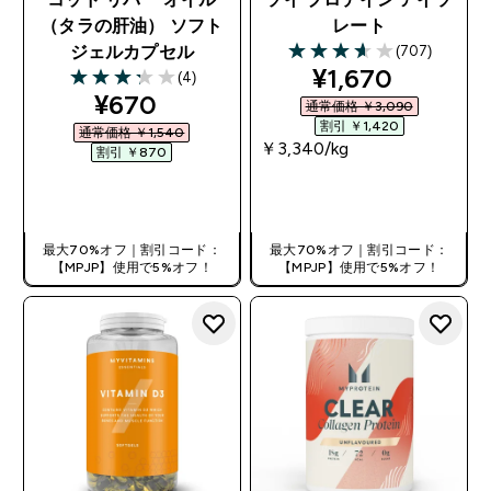
（タラの肝油） ソフト
レート
(707)
ジェルカプセル
3.63 out of 5 stars
discounted pri
¥1,670‎
(4)
3.25 out of 5 stars
discounted price
¥670‎
通常価格 ￥3,090‎
割引 ￥1,420‎
通常価格 ￥1,540‎
￥3,340‎/kg
割引 ￥870‎
今すぐ購入
今すぐ購入
最大70%オフ｜割引コード：
最大70%オフ｜割引コード：
【MPJP】使用で5%オフ！
【MPJP】使用で5%オフ！