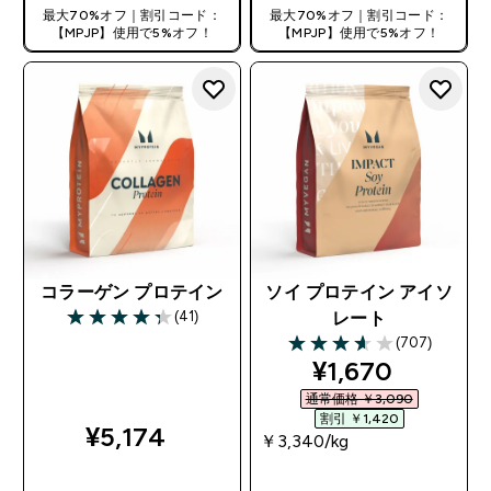
最大70%オフ｜割引コード：
最大70%オフ｜割引コード：
【MPJP】使用で5%オフ！
【MPJP】使用で5%オフ！
コラーゲン プロテイン
ソイ プロテイン アイソ
(41)
レート
4.29 out of 5 stars
(707)
3.63 out of 5 stars
discounted pri
¥1,670‎
通常価格 ￥3,090‎
割引 ￥1,420‎
¥5,174‎
￥3,340‎/kg
今すぐ購入
今すぐ購入