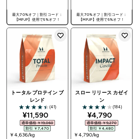
最大70%オフ｜割引コード：
最大70%オフ｜割引コード：
【MPJP】使用で5%オフ！
【MPJP】使用で5%オフ！
トータル プロテイン ブ
スロー リリース カゼイ
レンド
ン
(41)
(184)
4.46 out of 5 stars
4.01 out of 5 stars
discounted price
discounted pri
¥11,590‎
¥4,790‎
通常価格 ￥19,060‎
通常価格 ￥9,270‎
割引 ￥7,470‎
割引 ￥4,480‎
￥4,636‎/kg
￥4,790‎/kg