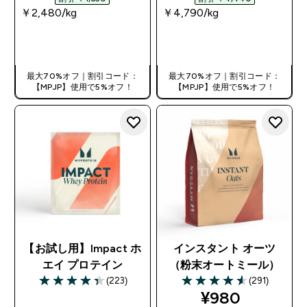
￥2,480‎/kg
￥4,790‎/kg
今すぐ購入
今すぐ購入
最大70%オフ｜割引コード：
最大70%オフ｜割引コード：
【MPJP】使用で5%オフ！
【MPJP】使用で5%オフ！
【お試し用】Impact ホ
インスタント オーツ
エイ プロテイン
（粉末オートミール）
(223)
(291)
4.35 out of 5 stars
4.58 out of 5 stars
discounted pr
¥980‎