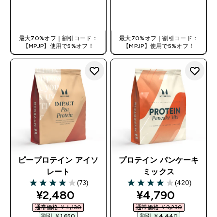
今すぐ購入
今すぐ購入
最大70%オフ｜割引コード：
最大70%オフ｜割引コード：
【MPJP】使用で5%オフ！
【MPJP】使用で5%オフ！
ピープロテイン アイソ
プロテイン パンケーキ
レート
ミックス
(73)
(420)
4 out of 5 stars
3.95 out of 5 stars
discounted price
discounted pri
¥2,480‎
¥4,790‎
通常価格 ￥4,130‎
通常価格 ￥9,230‎
割引 ￥1,650‎
割引 ￥4,440‎