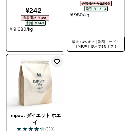
通常価格 ￥2,300‎
discounted price
¥242‎
割引 ￥1,320‎
￥980‎/kg
通常価格 ￥390‎
割引 ￥148‎
今すぐ購入
￥9,680‎/kg
今すぐ購入
最大70%オフ｜割引コード：
【MPJP】使用で5%オフ！
Impact ダイエット ホエ
イ
(330)