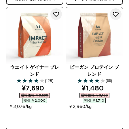
ウエイト ゲイナー ブレ
ビーガン プロテイン ブ
ンド
レンド
(128)
(66)
4.13 out of 5 stars
3.89 out of 5 stars
discounted price
discounted pri
¥7,690‎
¥1,480‎
通常価格 ￥9,690‎
通常価格 ￥3,190‎
割引 ￥2,000‎
割引 ￥1,710‎
￥3,076‎/kg
￥2,960‎/kg
今すぐ購入
今すぐ購入