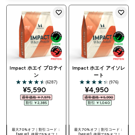
Impact ホエイ プロテイ
Impact ホエイ アイソレ
ン
ート
(6287)
(976)
4.48 out of 5 stars
4.31 out of 5 stars
discounted price
discounted pri
¥5,590‎
¥4,950‎
通常価格 ￥7,975‎
通常価格 ￥5,990‎
割引 ￥2,385‎
割引 ￥1,040‎
今すぐ購入
今すぐ購入
最大70%オフ｜割引コード：
最大70%オフ｜割引コード：
【MPJP】使用で5%オフ！
【MPJP】使用で5%オフ！