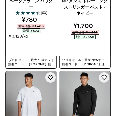
ベータアラニン パウダ
MP メンズ トレーニング
ー
ストリンガー ベスト -
(60)
ネイビー
4.48 out of 5 stars
discounted price
¥780‎
discounted pri
¥1,700‎
通常価格 ￥1,400‎
割引 ￥620‎
通常価格 ￥4,250‎
￥3,120‎/kg
割引 ￥2,550‎
今すぐ購入
今すぐ購入
ゾロ目セール｜最大70%オフ｜
ゾロ目セール｜最大70%オフ｜
割引コード：【ZOROME】使用
割引コード：【ZOROME】使用
で追加10%オフ！
で追加10%オフ！