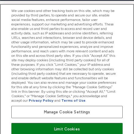
ヘルプ＆ガイド
We use cookies and other tracking tools on this site, which may be
provided by third parties, to operate and secure our site, enable
social media features, enhance performance, tailor user
experiences, support our marketing and advertising efforts. These
also enable us and third parties to access and record user and
商品について
activity data, such as IP addresses and online identifiers, referring
URLs, searches and interactions, browser and device details, and
other usage information, which may be used to provide enhanced
functionality and personalized experiences, analyze and improve
会社概要
performance, and reach users with more relevant content and ads
on this site and across third party sites. If you click “Accept All” this
site may deploy cookies (including third party cookies) for all of
these purposes. If you click “Limit Cookies,” your IP address and
特典＆ポイント
other browsing information may still be collected but only cookies
(including third party cookies) that are necessary to operate, secure
and enable default website features and functionalities will be
deployed. You can also review and manage your cookie preferences
for this site at any time by clicking the “Manage Cookie Settings”
2026 The Hut.com Ltd
link in this banner. By using this site or clicking "Accept All," "Limit
Cookies," or "Manage Cookie Settings," you acknowledge and
accept our
Privacy Policy
and
Terms of Use
.
Manage Cookie Settings
Pay with
Limit Cookies