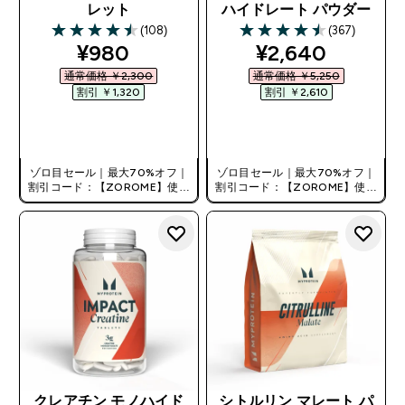
レット
ハイドレート パウダー
(108)
(367)
4.47 out of 5 stars
4.48 out of 5 stars
discounted price
discounted pri
¥980‎
¥2,640‎
通常価格 ￥2,300‎
通常価格 ￥5,250‎
割引 ￥1,320‎
割引 ￥2,610‎
今すぐ購入
今すぐ購入
ゾロ目セール｜最大70%オフ｜
ゾロ目セール｜最大70%オフ｜
割引コード：【ZOROME】使用
割引コード：【ZOROME】使用
で追加10%オフ！
で追加10%オフ！
クレアチン モノハイド
シトルリン マレート パ