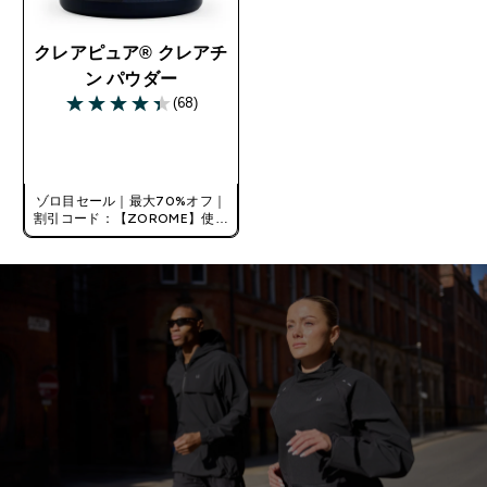
クレアピュア® クレアチ
ン パウダー
(68)
4.35 out of 5 stars
今すぐ購入
ゾロ目セール｜最大70%オフ｜
割引コード：【ZOROME】使用
で追加10%オフ！