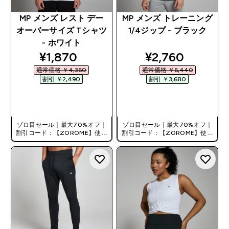
MP メンズ レスト デー
MP メンズ トレーニング
オーバーサイズ Tシャツ
1/4ジップ - ブラック
- ホワイト
discounted price
discounted pri
¥1,870‎
¥2,760‎
通常価格 ￥4,360‎
通常価格 ￥6,440‎
割引 ￥2,490‎
割引 ￥3,680‎
今すぐ購入
今すぐ購入
ゾロ目セール｜最大70%オフ｜
ゾロ目セール｜最大70%オフ｜
割引コード：【ZOROME】使用
割引コード：【ZOROME】使用
で追加10%オフ！
で追加10%オフ！