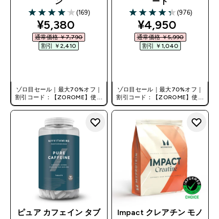
ン
ート
(169)
(976)
4.09 out of 5 stars
4.31 out of 5 stars
discounted price
discounted pri
¥5,380‎
¥4,950‎
通常価格 ￥7,790‎
通常価格 ￥5,990‎
割引 ￥2,410‎
割引 ￥1,040‎
今すぐ購入
今すぐ購入
ゾロ目セール｜最大70%オフ｜
ゾロ目セール｜最大70%オフ｜
割引コード：【ZOROME】使用
割引コード：【ZOROME】使用
で追加10%オフ！
で追加10%オフ！
ピュア カフェイン タブ
Impact クレアチン モノ