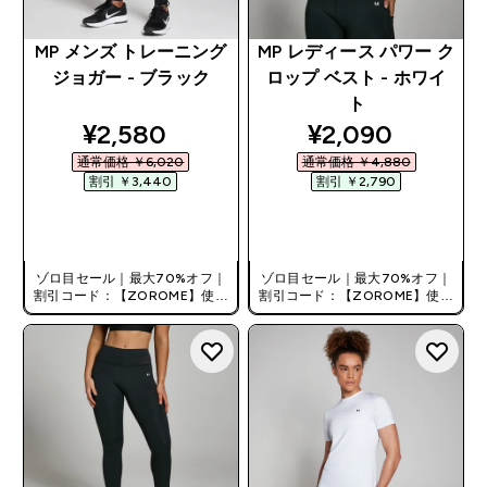
MP メンズ トレーニング
MP レディース パワー ク
ジョガー - ブラック
ロップ ベスト - ホワイ
ト
discounted price
discounted pri
¥2,580‎
¥2,090‎
通常価格 ￥6,020‎
通常価格 ￥4,880‎
割引 ￥3,440‎
割引 ￥2,790‎
今すぐ購入
今すぐ購入
ゾロ目セール｜最大70%オフ｜
ゾロ目セール｜最大70%オフ｜
割引コード：【ZOROME】使用
割引コード：【ZOROME】使用
で追加10%オフ！
で追加10%オフ！