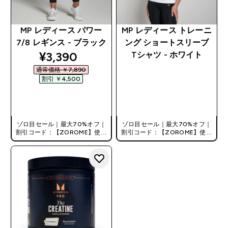
MP レディース パワー
MP レディース トレーニ
7/8 レギンス - ブラック
ング ショートスリーブ
discounted price
¥3,390‎
Tシャツ - ホワイト
通常価格 ￥7,890‎
割引 ￥4,500‎
今すぐ購入
今すぐ購入
ゾロ目セール｜最大70%オフ｜
ゾロ目セール｜最大70%オフ｜
割引コード：【ZOROME】使用
割引コード：【ZOROME】使用
で追加10%オフ！
で追加10%オフ！