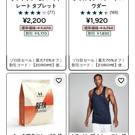
レート タブレット
ウダー
(77)
(169)
4.23 out of 5 stars
4.38 out of 5 stars
discounted price
discounted pri
¥2,200‎
¥1,920‎
通常価格 ￥7,370‎
通常価格 ￥3,750‎
割引 ￥5,170‎
割引 ￥1,830‎
今すぐ購入
今すぐ購入
ゾロ目セール｜最大70%オフ｜
ゾロ目セール｜最大70%オフ｜
割引コード：【ZOROME】使用
割引コード：【ZOROME】使用
で追加10%オフ！
で追加10%オフ！