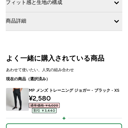
フィット感と生地の構成
商品詳細
よく一緒に購入されている商品
あわせて使いたい、人気の組み合わせ
現在の商品（選択済み）
MP メンズ トレーニング ジョガー - ブラック - XS
discounted price
¥2,580‎
通常価格 ￥6,020‎
割引 ￥3,440‎