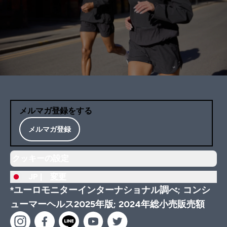
メルマガ登録をする
メルマガ登録
クッキーの設定
JP |
変更
*ユーロモニターインターナショナル調べ; コンシ
ューマーヘルス2025年版; 2024年総小売販売額