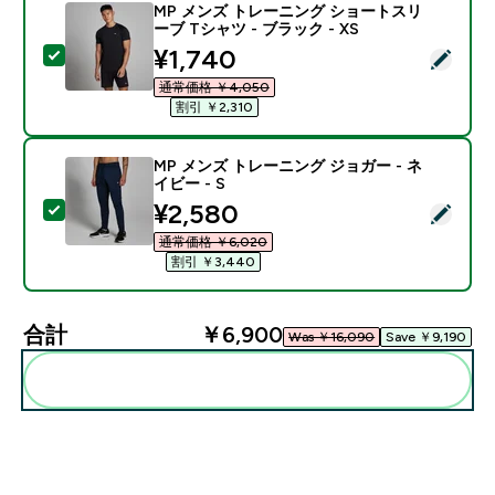
MP メンズ トレーニング ショートスリ
ーブ Tシャツ - ブラック - XS
discounted price
¥1,740‎
この商品を選択 - MP メンズ トレーニング ショートスリー
通常価格 ￥4,050‎
割引 ￥2,310‎
MP メンズ トレーニング ジョガー - ネ
イビー - S
discounted price
¥2,580‎
この商品を選択 - MP メンズ トレーニング ジョガー - ネ
通常価格 ￥6,020‎
割引 ￥3,440‎
合計
￥6,900‎
Was ￥16,090‎
Save ￥9,190‎
まとめてカートに入れる