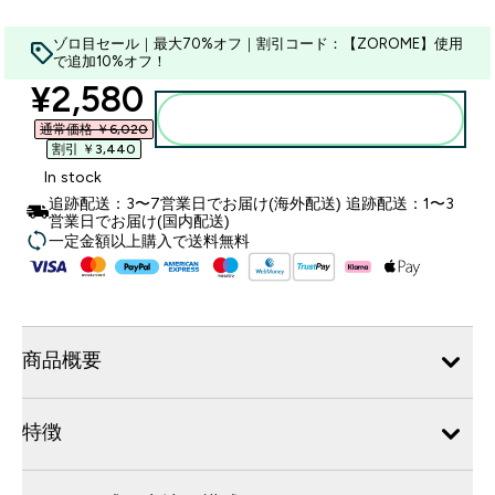
ゾロ目セール｜最大70%オフ｜割引コード：【ZOROME】使用
で追加10%オフ！
discounted price
¥2,580‎
カートに入れる
通常価格 ￥6,020‎
割引 ￥3,440‎
In stock
追跡配送：3〜7営業日でお届け(海外配送) 追跡配送：1〜3
営業日でお届け(国内配送)
一定金額以上購入で送料無料
商品概要
特徴