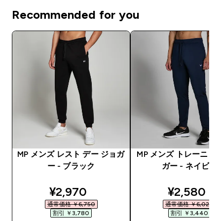
Recommended for you
MP メンズ レスト デー ジョガ
MP メンズ トレーニン
ー - ブラック
ガー - ネイビー
discounted price
discounte
¥2,970‎
¥2,580‎
通常価格 ￥6,750‎
通常価格 ￥6,020‎
割引 ￥3,780‎
割引 ￥3,440‎