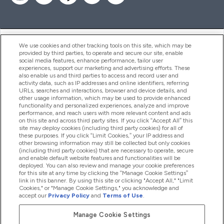
ヘルプ＆ガイド
We use cookies and other tracking tools on this site, which may be
provided by third parties, to operate and secure our site, enable
social media features, enhance performance, tailor user
experiences, support our marketing and advertising efforts. These
also enable us and third parties to access and record user and
商品について
activity data, such as IP addresses and online identifiers, referring
URLs, searches and interactions, browser and device details, and
other usage information, which may be used to provide enhanced
functionality and personalized experiences, analyze and improve
会社概要
performance, and reach users with more relevant content and ads
on this site and across third party sites. If you click “Accept All” this
site may deploy cookies (including third party cookies) for all of
these purposes. If you click “Limit Cookies,” your IP address and
特典＆ポイント
other browsing information may still be collected but only cookies
(including third party cookies) that are necessary to operate, secure
and enable default website features and functionalities will be
deployed. You can also review and manage your cookie preferences
for this site at any time by clicking the “Manage Cookie Settings”
2026 The Hut.com Ltd
link in this banner. By using this site or clicking "Accept All," "Limit
Cookies," or "Manage Cookie Settings," you acknowledge and
accept our
Privacy Policy
and
Terms of Use
.
Manage Cookie Settings