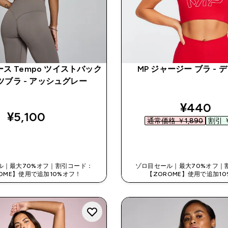
ース Tempo ツイストバック
MP ジャージー ブラ - 
ツブラ - アッシュグレー
discount
¥440‎
¥5,100‎
通常価格 ￥1,890‎
割引 ￥
今すぐ購入
今すぐ購入
ル｜最大70%オフ｜割引コード：
ゾロ目セール｜最大70%オフ｜
OME】使用で追加10%オフ！
【ZOROME】使用で追加1