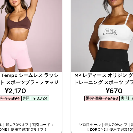
Tempo シームレス ラッシ
MP レディース オリジン 
ト スポーツブラ - ファッジ
トレーニング スポーツ ブラ
discounted price
discount
¥2,170‎
¥670‎
 ￥5,894‎
割引 ￥3,724‎
通常価格 ￥5,190‎
割引 ￥
今すぐ購入
今すぐ購入
ル｜最大70%オフ｜割引コード：
ゾロ目セール｜最大70%オフ｜
OME】使用で追加10%オフ！
【ZOROME】使用で追加1