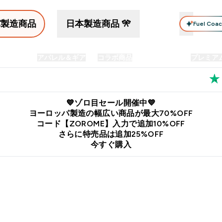
パ製造商品
日本製造商品 🎌
Fuel Coa
イン食品
アパレル＆ギア
コラボ商品
セット商品
プレミア
プリメント submenu
Enter プロテイン食品 submenu
Enter アパレル＆ギア submenu
Enter コラボ商品 submen
⌄
⌄
⌄
料
公式LINE追加で最新お得情報をゲット
公式アプリはこちら
💙ゾロ目セール開催中💙
ヨーロッパ製造の幅広い商品が最大70%OFF
コード【ZOROME】入力で追加10%OFF
さらに特売品は追加25%OFF
今すぐ購入