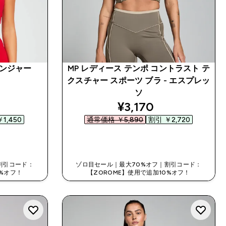
デンジャー
MP レディース テンポ コントラスト テ
クスチャー スポーツ ブラ - エスプレッ
ソ
ed price
discounted price
¥3,170‎
1,450‎
通常価格 ￥5,890‎
割引 ￥2,720‎
今すぐ購入
割引コード：
ゾロ目セール｜最大70%オフ｜割引コード：
0%オフ！
【ZOROME】使用で追加10%オフ！