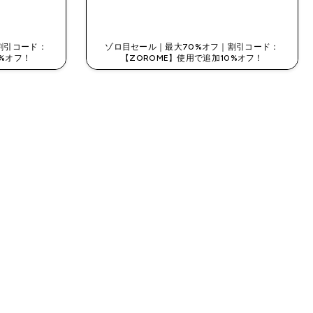
今すぐ購入
割引コード：
ゾロ目セール｜最大70%オフ｜割引コード：
0%オフ！
【ZOROME】使用で追加10%オフ！