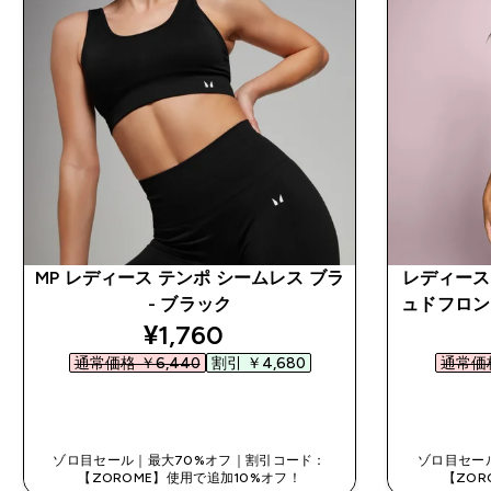
MP レディース テンポ シームレス ブラ
レディース 
- ブラック
ュドフロン
discounted price
¥1,760‎
通常価格 ￥6,440‎
割引 ￥4,680‎
通常価格
今すぐ購入
ゾロ目セール｜最大70%オフ｜割引コード：
ゾロ目セー
【ZOROME】使用で追加10%オフ！
【ZOR