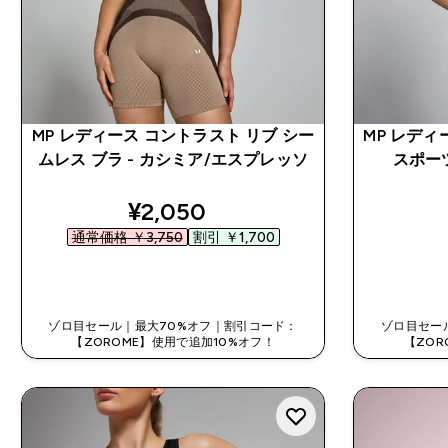
MP レディース コントラスト リブ シー
MP レディ
ムレス ブラ - カシミア/エスプレッソ
スポー
discounted price
¥2,050‎
通常価格 ￥3,750‎
割引 ￥1,700‎
今すぐ購入
ゾロ目セール｜最大70%オフ｜割引コード：
ゾロ目セー
【ZOROME】使用で追加10%オフ！
【ZOR