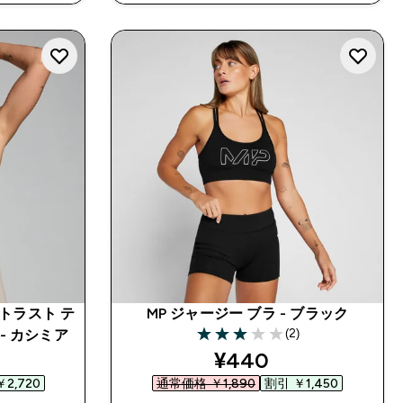
ントラスト テ
MP ジャージー ブラ - ブラック
(2)
- カシミア
3 out of 5 stars
ed price
discounted price
¥440‎
2,720‎
通常価格 ￥1,890‎
割引 ￥1,450‎