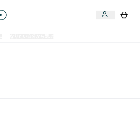
ch
ム
なりたい自分から選ぶ
クリアランスセール
日本製造商品
u
Enter プレミアム submenu
Enter なりたい自分から選ぶ submenu
En
⌄
⌄
⌄
欧州スポーツ栄養No.1ブランド*