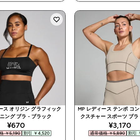
ィース オリジン グラフィック
MP レディース テンポ コ
ニング ブラ - ブラック
クスチャー スポーツ ブラ 
discounted price
discount
¥670‎
¥3,170‎
 ￥5,190‎
割引 ￥4,520‎
通常価格 ￥5,890‎
割引 ￥