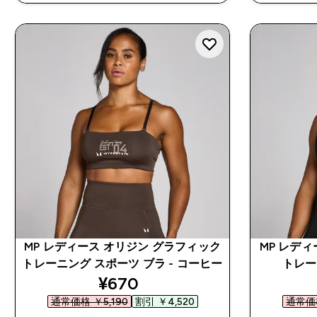
MP レディース オリジン グラフィック
MP レデ
トレーニング スポーツ ブラ - コーヒー
トレー
discounted price
¥670‎
通常価格 ￥5,190‎
割引 ￥4,520‎
通常価格