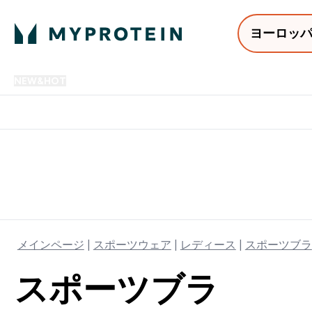
ヨーロッ
NEW&HOT
プロテイン
アミノ酸
サプリメント
プロテ
Enter NEW&HOT submenu
Enter プロテイン submenu
Enter アミノ酸 submenu
Enter サ
⌄
⌄
⌄
⌄
12,000円以上購入で送料無
メインページ
スポーツウェア
レディース
スポーツブラ
スポーツブラ