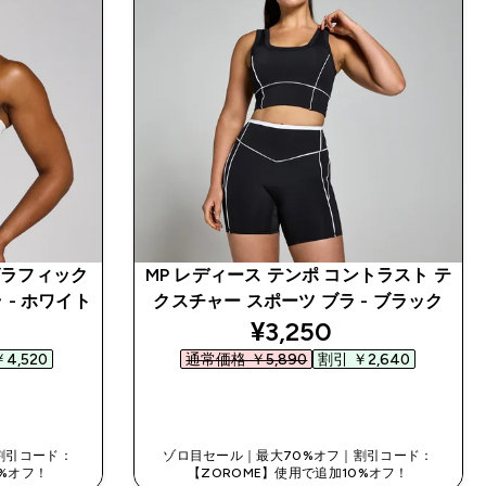
グラフィック
MP レディース テンポ コントラスト テ
 - ホワイト
クスチャー スポーツ ブラ - ブラック
ed price
discounted price
¥3,250‎
4,520‎
通常価格 ￥5,890‎
割引 ￥2,640‎
今すぐ購入
割引コード：
ゾロ目セール｜最大70%オフ｜割引コード：
0%オフ！
【ZOROME】使用で追加10%オフ！