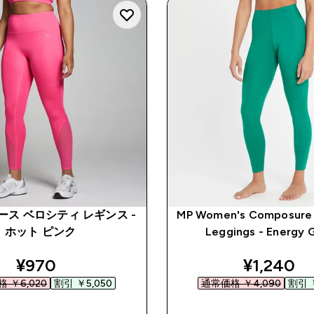
ース ベロシティ レギンス -
MP Women's Composure
ホット ピンク
Leggings - Energy 
discounted price
discount
¥970‎
¥1,240‎
 ￥6,020‎
割引 ￥5,050‎
通常価格 ￥4,090‎
割引 ￥
今すぐ購入
今すぐ購入