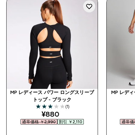
MP レディース パワー ロングスリーブ
MP レディ
トップ - ブラック
(1)
3 out of 5 stars
discounted price
¥880‎
通常価格 ￥2,990‎
割引 ￥2,110‎
通常価格
今すぐ購入