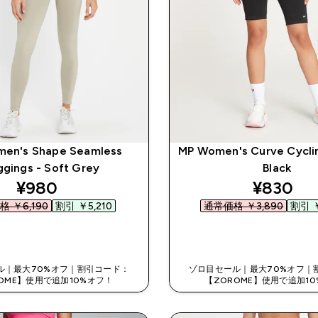
en's Shape Seamless
MP Women's Curve Cyclin
gings - Soft Grey
Black
discounted price
discount
¥980‎
¥830‎
 ￥6,190‎
割引 ￥5,210‎
通常価格 ￥3,890‎
割引 ￥
今すぐ購入
今すぐ購入
ル｜最大70%オフ｜割引コード：
ゾロ目セール｜最大70%オフ｜
OME】使用で追加10%オフ！
【ZOROME】使用で追加1