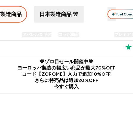
パ製造商品
日本製造商品 🎌
Fuel Coa
イン食品
アパレル＆ギア
コラボ商品
セット商品
プレミア
プリメント submenu
Enter プロテイン食品 submenu
Enter アパレル＆ギア submenu
Enter コラボ商品 submen
⌄
⌄
⌄
料
公式LINE追加で最新お得情報をゲット
公式アプリはこちら
💙ゾロ目セール開催中💙
ヨーロッパ製造の幅広い商品が最大70%OFF
コード【ZOROME】入力で追加10%OFF
さらに特売品は追加20%OFF
今すぐ購入