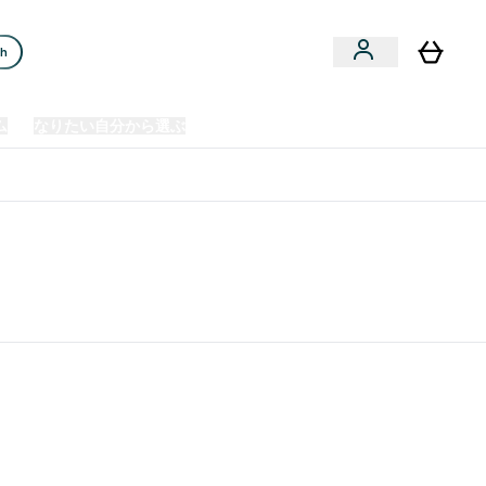
ch
ム
なりたい自分から選ぶ
クリアランスセール
日本製造商品
u
Enter プレミアム submenu
Enter なりたい自分から選ぶ submenu
En
⌄
⌄
⌄
欧州スポーツ栄養No.1ブランド*