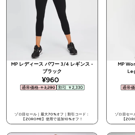
MP レディース パワー 3/4 レギンス -
MP Wom
ブラック
Leg
discounted price
¥960‎
通常価格 ￥3,290‎
割引 ￥2,330‎
通常価格
今すぐ購入
ゾロ目セール｜最大70%オフ｜割引コード：
ゾロ目セー
【ZOROME】使用で追加10%オフ！
【ZOR