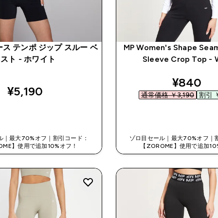
ース テンポ ジップ スルー ベ
MP Women's Shape Seam
スト - ホワイト
Sleeve Crop Top - 
discount
¥840‎
¥5,190‎
通常価格 ￥3,190‎
割引 ￥
今すぐ購入
今すぐ購入
ル｜最大70%オフ｜割引コード：
ゾロ目セール｜最大70%オフ｜
OME】使用で追加10%オフ！
【ZOROME】使用で追加1