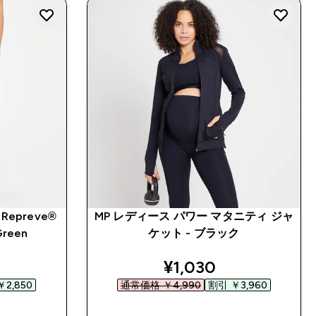
 Repreve®
MP レディース パワー マタニティ ジャ
Green
ケット - ブラック
ed price
discounted price
¥1,030‎
2,850‎
通常価格 ￥4,990‎
割引 ￥3,960‎
今すぐ購入