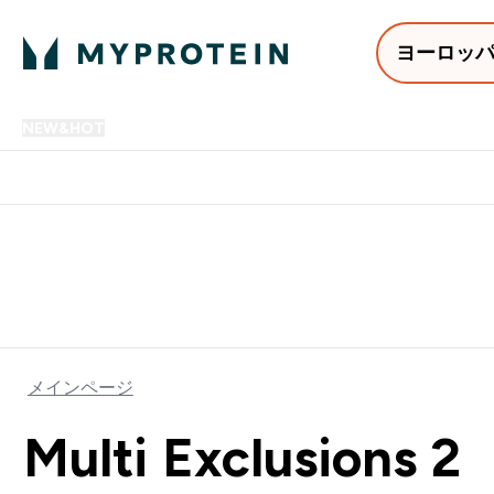
ヨーロッ
NEW&HOT
プロテイン
アミノ酸
サプリメント
プロテ
Enter NEW&HOT submenu
Enter プロテイン submenu
Enter アミノ酸 submenu
Enter サ
⌄
⌄
⌄
⌄
12,000円以上購入で送料無
メインページ
Multi Exclusions 2