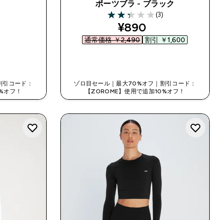
ポーツブラ - ブラック
(3)
2.33 out of 5 stars
discounted price
¥890‎
通常価格 ￥2,490‎
割引 ￥1,600‎
今すぐ購入
割引コード：
ゾロ目セール｜最大70%オフ｜割引コード：
0%オフ！
【ZOROME】使用で追加10%オフ！