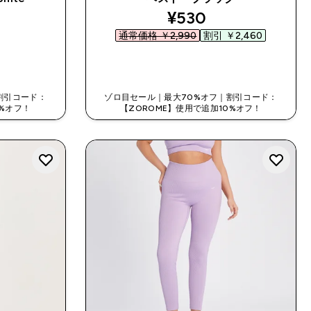
discounted price
¥530‎
通常価格 ￥2,990‎
割引 ￥2,460‎
今すぐ購入
割引コード：
ゾロ目セール｜最大70%オフ｜割引コード：
0%オフ！
【ZOROME】使用で追加10%オフ！