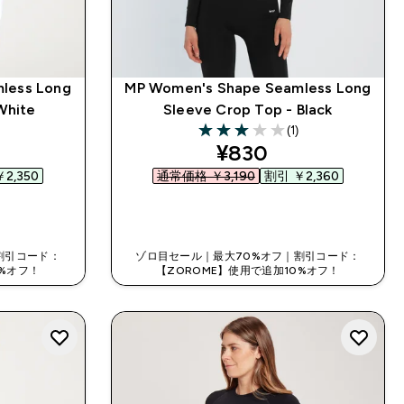
less Long
MP Women's Shape Seamless Long
White
Sleeve Crop Top - Black
(1)
3 out of 5 stars
ed price
discounted price
¥830‎
2,350‎
通常価格 ￥3,190‎
割引 ￥2,360‎
今すぐ購入
割引コード：
ゾロ目セール｜最大70%オフ｜割引コード：
0%オフ！
【ZOROME】使用で追加10%オフ！