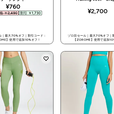
discounted price
¥760‎
¥2,700‎
 ￥2,490‎
割引 ￥1,730‎
今すぐ購入
今すぐ購入
ル｜最大70%オフ｜割引コード：
ゾロ目セール｜最大70%オフ｜
OME】使用で追加10%オフ！
【ZOROME】使用で追加1