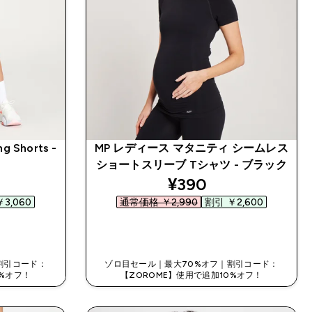
g Shorts -
MP レディース マタニティ シームレス
ショートスリーブ Tシャツ - ブラック
ed price
discounted price
¥390‎
3,060‎
通常価格 ￥2,990‎
割引 ￥2,600‎
今すぐ購入
割引コード：
ゾロ目セール｜最大70%オフ｜割引コード：
0%オフ！
【ZOROME】使用で追加10%オフ！