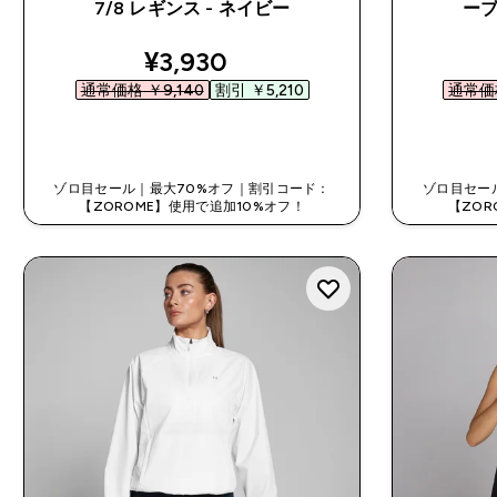
7/8 レギンス - ネイビー
ーブ
discounted price
¥3,930‎
通常価格 ￥9,140‎
割引 ￥5,210‎
通常価格
今すぐ購入
ゾロ目セール｜最大70%オフ｜割引コード：
ゾロ目セー
【ZOROME】使用で追加10%オフ！
【ZOR