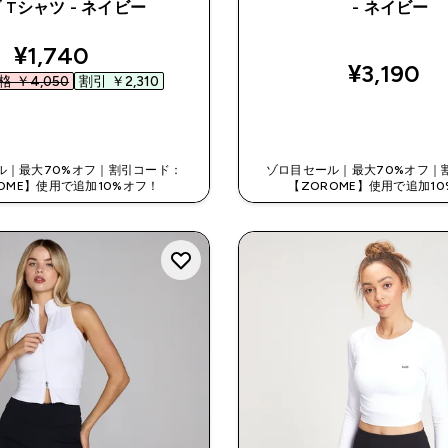
 Tシャツ - ネイビー
- ネイビー
discounted price
¥1,740‎
¥3,190‎
 ￥4,050‎
割引 ￥2,310‎
今すぐ購入
今すぐ購入
ル｜最大70%オフ｜割引コード：
ゾロ目セール｜最大70%オフ｜
OME】使用で追加10%オフ！
【ZOROME】使用で追加1