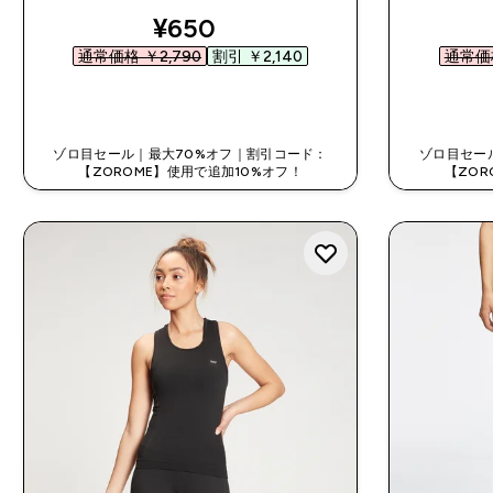
discounted price
¥650‎
通常価格 ￥2,790‎
割引 ￥2,140‎
通常価格
今すぐ購入
ゾロ目セール｜最大70%オフ｜割引コード：
ゾロ目セー
【ZOROME】使用で追加10%オフ！
【ZOR