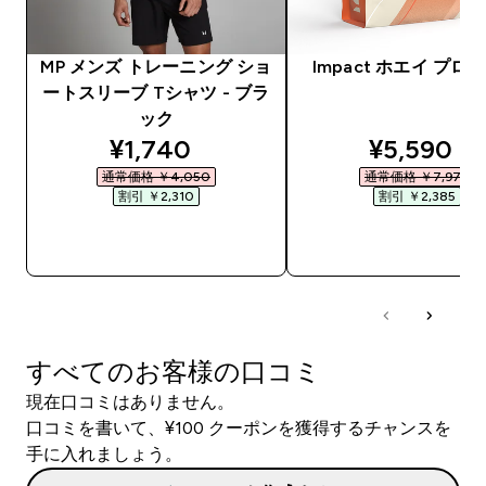
MP メンズ トレーニング ショ
Impact ホエイ プロ
ートスリーブ Tシャツ - ブラ
ック
discounted price
discounte
¥1,740‎
¥5,590‎
通常価格 ￥4,050‎
通常価格 ￥7,975‎
割引 ￥2,310‎
割引 ￥2,385‎
今すぐ購入
今すぐ購入
すべてのお客様の口コミ
現在口コミはありません。
口コミを書いて、¥100 クーポンを獲得するチャンスを
手に入れましょう。