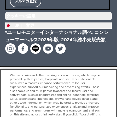
メルマガ登録
クッキーの設定
JP |
変更
*ユーロモニターインターナショナル調べ; コンシ
ューマーヘルス2025年版; 2024年総小売販売額
ヘルプ＆ガイド
We use cookies and other tracking tools on this site, which may be
provided by third parties, to operate and secure our site, enable
social media features, enhance performance, tailor user
experiences, support our marketing and advertising efforts. These
also enable us and third parties to access and record user and
商品について
activity data, such as IP addresses and online identifiers, referring
URLs, searches and interactions, browser and device details, and
other usage information, which may be used to provide enhanced
functionality and personalized experiences, analyze and improve
会社概要
performance, and reach users with more relevant content and ads
on this site and across third party sites. If you click “Accept All” this