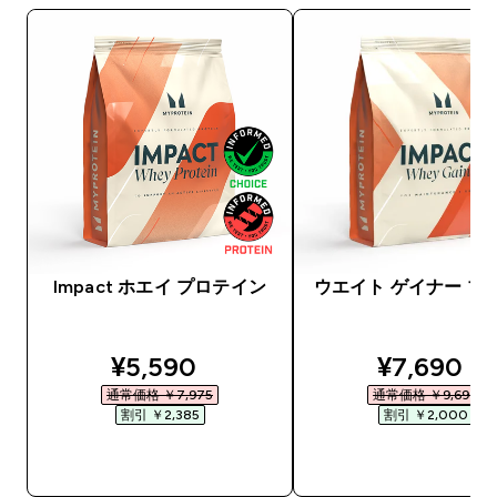
Impact ホエイ プロテイン
ウエイト ゲイナー ブ
discounted price
discounte
¥5,590‎
¥7,690‎
通常価格 ￥7,975‎
通常価格 ￥9,690‎
割引 ￥2,385‎
割引 ￥2,000‎
今すぐ購入
今すぐ購入