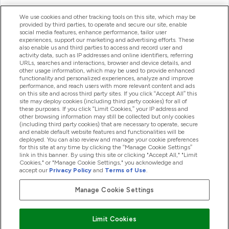
ヘルプ＆ガイド
We use cookies and other tracking tools on this site, which may be
provided by third parties, to operate and secure our site, enable
social media features, enhance performance, tailor user
experiences, support our marketing and advertising efforts. These
also enable us and third parties to access and record user and
商品について
activity data, such as IP addresses and online identifiers, referring
URLs, searches and interactions, browser and device details, and
other usage information, which may be used to provide enhanced
functionality and personalized experiences, analyze and improve
会社概要
performance, and reach users with more relevant content and ads
on this site and across third party sites. If you click “Accept All” this
site may deploy cookies (including third party cookies) for all of
these purposes. If you click “Limit Cookies,” your IP address and
特典＆ポイント
other browsing information may still be collected but only cookies
(including third party cookies) that are necessary to operate, secure
and enable default website features and functionalities will be
deployed. You can also review and manage your cookie preferences
for this site at any time by clicking the “Manage Cookie Settings”
2026 The Hut.com Ltd
link in this banner. By using this site or clicking "Accept All," "Limit
Cookies," or "Manage Cookie Settings," you acknowledge and
accept our
Privacy Policy
and
Terms of Use
.
Manage Cookie Settings
Pay with
Limit Cookies