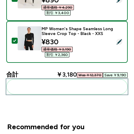
通常価格 ￥4,290‎
割引 ￥3,400‎
MP Women's Shape Seamless Long
Sleeve Crop Top - Black - XXS
discounted price
¥830‎
この商品を選択 - MP Women's Shape Seamless Long Slee
通常価格 ￥3,190‎
割引 ￥2,360‎
合計
￥3,180‎
Was ￥12,370‎
Save ￥9,190‎
まとめてカートに入れる
Recommended for you