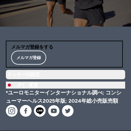
メルマガ登録をする
メルマガ登録
クッキーの設定
JP |
変更
*ユーロモニターインターナショナル調べ; コンシ
ューマーヘルス2025年版; 2024年総小売販売額