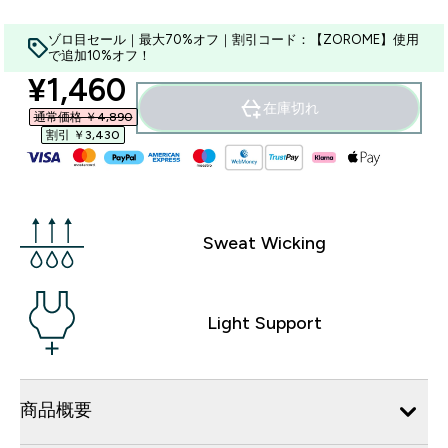
ゾロ目セール｜最大70%オフ｜割引コード：【ZOROME】使用
で追加10%オフ！
discounted price
¥1,460‎
在庫切れ
通常価格 ￥4,890‎
割引 ￥3,430‎
Sweat Wicking
Light Support
商品概要