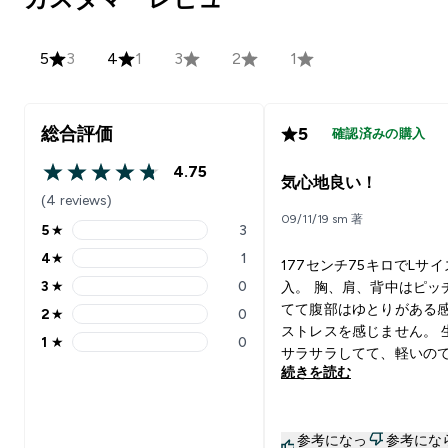
5
3
4
1
3
2
1
総合評価
5
確認済みの購入
4.75
4.75 out of 5 stars
気心地良い！
(4 reviews)
09/11/19 sm 著
5
★
3
5 stars rating 3 reviews
4
★
1
177センチ75キロでLサ
4 stars rating 1 reviews
3
★
0
入。 胸、肩、背中はピッ
3 stars rating 0 reviews
てて腹部はゆとりがある
2
★
0
2 stars rating 0 reviews
ストレスを感じません。 
1
★
0
1 stars rating 0 reviews
サラサラしてて、軽いの
続きを読む
やすいですよ！
参考になっ
参考にな