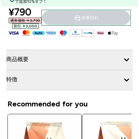
で追加10%オフ！
discounted price
¥790‎
在庫切れ
通常価格 ￥3,790‎
割引 ￥3,000‎
商品概要
特徴
Recommended for you