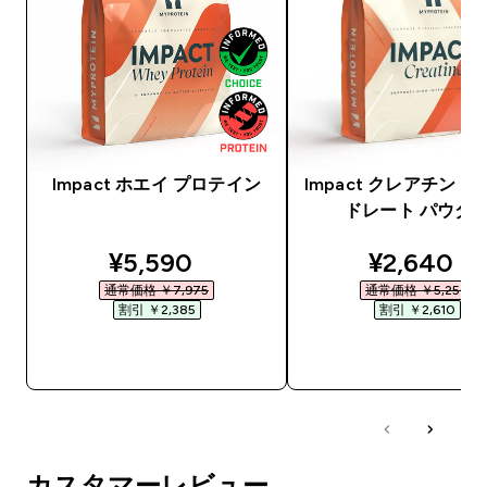
Impact ホエイ プロテイン
Impact クレアチン 
ドレート パウダ
discounted price
discounte
¥5,590‎
¥2,640‎
通常価格 ￥7,975‎
通常価格 ￥5,250‎
割引 ￥2,385‎
割引 ￥2,610‎
今すぐ購入
今すぐ購入
カスタマーレビュー