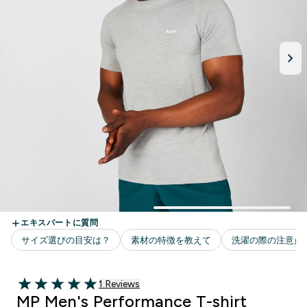
1 ＋件の口コミ
1 Reviews
5 out of 5 stars
MP Men's Performance T-shirt