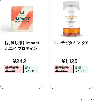
【お試し用】Impact
マルチビタミン グミ
ピ
ホエイ プロテイン
price
discounted price
discounted price
¥242‎
¥1,125‎
通常価格
割引
通常価格
割引
￥390‎
￥148‎
￥2,500‎
￥1,375‎
￥
今すぐ購入
今すぐ購入