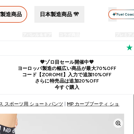
パ製造商品
日本製造商品 🎌
Fuel Coa
イン食品
アパレル＆ギア
コラボ商品
セット商品
プレミア
プリメント submenu
Enter プロテイン食品 submenu
Enter アパレル＆ギア submenu
Enter コラボ商品 submen
⌄
⌄
⌄
料
公式LINE追加で最新お得情報をゲット
公式アプリはこちら
💙ゾロ目セール開催中💙
ヨーロッパ製造の幅広い商品が最大70%OFF
コード【ZOROME】入力で追加10%OFF
さらに特売品は追加20%OFF
今すぐ購入
ス スポーツ用 ショートパンツ
MP カーブブーティ ショート -