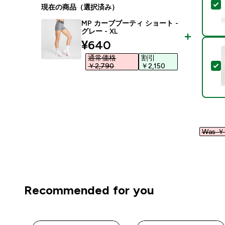
現在の商品（選択済み）
MP カーブブーティ ショート -
グレー - XL
discounted price
¥640‎
通常価格
割引
￥2,790‎
￥2,150‎
Was ￥1
Recommended for you