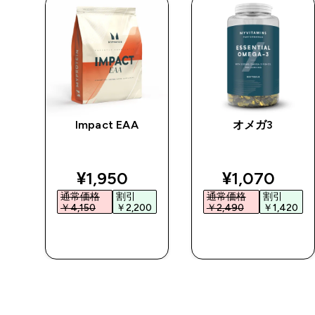
チン
Impact EAA
オメガ3
 パ
ed price
discounted price
discounted 
¥1,950‎
¥1,070‎
通常価格
割引
通常価格
割引
0‎
￥4,150‎
￥2,200‎
￥2,490‎
￥1,420‎
今すぐ購入
今すぐ購入