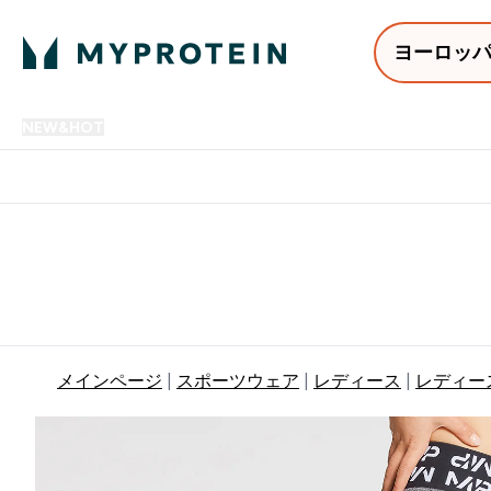
ヨーロッ
NEW&HOT
プロテイン
アミノ酸
サプリメント
プロテ
Enter NEW&HOT submenu
Enter プロテイン submenu
Enter アミノ酸 submenu
Enter サ
⌄
⌄
⌄
⌄
12,000円以上購入で送料無
メインページ
スポーツウェア
レディース
レディー