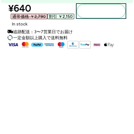
discounted price
¥640‎
カートに入れる
通常価格 ￥2,790‎
割引 ￥2,150‎
In stock
追跡配送：3〜7営業日でお届け
一定金額以上購入で送料無料