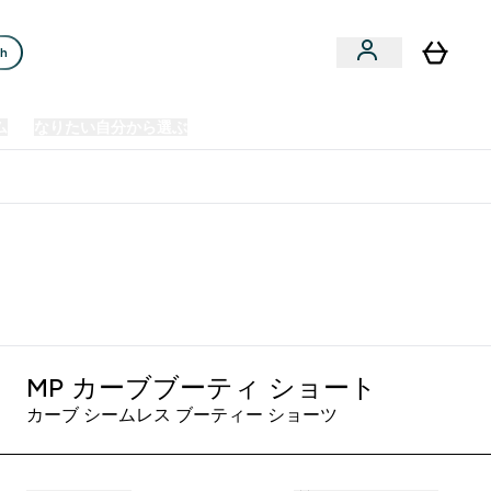
ch
ム
なりたい自分から選ぶ
クリアランスセール
日本製造商品
u
Enter プレミアム submenu
Enter なりたい自分から選ぶ submenu
En
⌄
⌄
⌄
欧州スポーツ栄養No.1ブランド*
 グレー
MP カーブブーティ ショート
カーブ シームレス ブーティー ショーツ