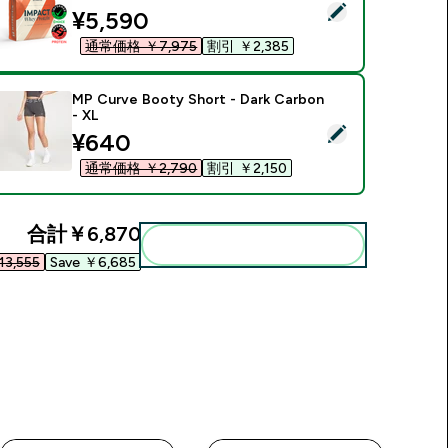
この商品を選択 - Impact ホエイ プロテイン - 1KG - 33食分
discounted price
¥5,590‎
通常価格 ￥7,975‎
割引 ￥2,385‎
MP Curve Booty Short - Dark Carbon
- XL
この商品を選択 - MP Curve Booty Short - Dark Carbon - XL
discounted price
¥640‎
通常価格 ￥2,790‎
割引 ￥2,150‎
合計
￥6,870‎
まとめてカートに入れる
3,555‎
Save ￥6,685‎