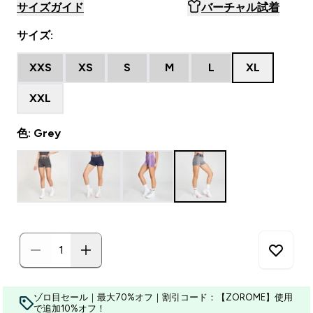
サイズガイド
バーチャル試着
サイズ:
XXS
XS
S
M
L
XL
XXL
色: Grey
ゾロ目セール｜最大70%オフ｜割引コード：【ZOROME】使用
で追加10%オフ！