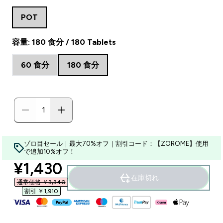
POT
容量: 180 食分 / 180 Tablets
60 食分
180 食分
ゾロ目セール｜最大70%オフ｜割引コード：【ZOROME】使用
で追加10%オフ！
discounted price
¥1,430‎
在庫切れ
通常価格 ￥3,340‎
割引 ￥1,910‎