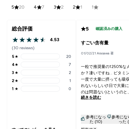
5
20
4
7
3
2
2
1
1
総合評価
5
確認済みの購入
4.53
4.53 out of 5 stars
すごい含有量
(30 reviews)
01/02/21 Arasawa 著
5
★
20
5 stars rating 20 reviews
4
★
7
一粒で推奨量の1250%な
4 stars rating 7 reviews
3
★
2
か？凄いですね... ビタミ
3 stars rating 2 reviews
一度で大量に摂っても吸
2
★
1
2 stars rating 1 reviews
れないらしい(1日で大量
1
★
0
1 stars rating 0 reviews
のは問題ない)というのと
続きを読む
が大きい(特に縦に長い)
はさみで2つに割って食後
んでます。 すぐに効果に
参考になっ
参考にな
るようなものでもありま
た (10)
った (
が、割と悩んでた白ニキ