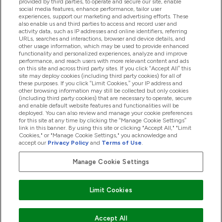
provided by third parties, to operate and secure our site, enable
social media features, enhance performance, tailor user
experiences, support our marketing and advertising efforts. These
also enable us and third parties to access and record user and
商品について
activity data, such as IP addresses and online identifiers, referring
URLs, searches and interactions, browser and device details, and
other usage information, which may be used to provide enhanced
functionality and personalized experiences, analyze and improve
会社概要
performance, and reach users with more relevant content and ads
on this site and across third party sites. If you click “Accept All” this
site may deploy cookies (including third party cookies) for all of
these purposes. If you click “Limit Cookies,” your IP address and
特典＆ポイント
other browsing information may still be collected but only cookies
(including third party cookies) that are necessary to operate, secure
and enable default website features and functionalities will be
deployed. You can also review and manage your cookie preferences
for this site at any time by clicking the “Manage Cookie Settings”
2026 The Hut.com Ltd
link in this banner. By using this site or clicking "Accept All," "Limit
Cookies," or "Manage Cookie Settings," you acknowledge and
accept our
Privacy Policy
and
Terms of Use
.
Manage Cookie Settings
Pay with
Limit Cookies
Accept All