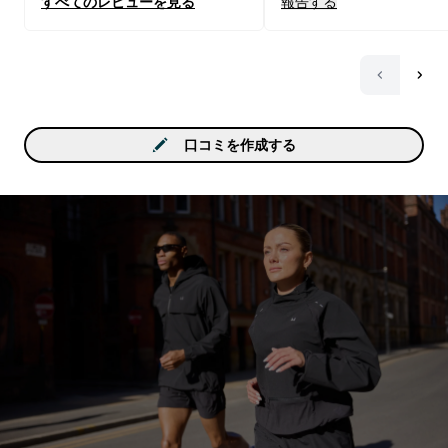
すべてのレビューを見る
報告する
なくなったような気がし
口コミを作成する