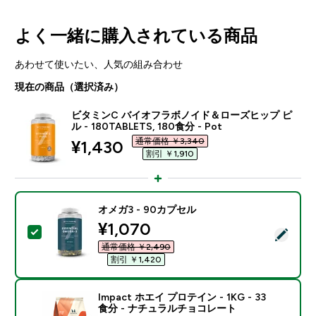
よく一緒に購入されている商品
あわせて使いたい、人気の組み合わせ
現在の商品（選択済み）
ビタミンC バイオフラボノイド＆ローズヒップ ピ
ル - 180TABLETS, 180食分 - Pot
通常価格 ￥3,340‎
discounted price
¥1,430‎
割引 ￥1,910‎
オメガ3 - 90カプセル
discounted price
¥1,070‎
この商品を選択 - オメガ3 - 90カプセル
通常価格 ￥2,490‎
割引 ￥1,420‎
Impact ホエイ プロテイン - 1KG - 33
食分 - ナチュラルチョコレート