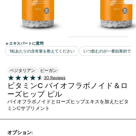
ベジタリアン
ビーガン
30 ＋件の口コミ
30 Reviews
4.53 out of 5 stars
ビタミンC バイオフラボノイド＆ロ
ーズヒップ ピル
バイオフラボノイドとローズヒップエキスを加えたビタ
ミンCサプリメント
オプション: