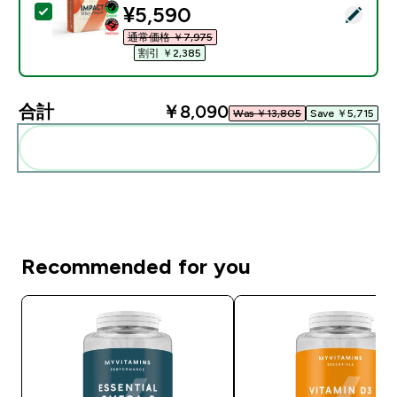
discounted price
¥5,590‎
この商品を選択 - Impact ホエイ プロテイン - 1KG 
通常価格 ￥7,975‎
割引 ￥2,385‎
合計
￥8,090‎
Was ￥13,805‎
Save ￥5,715‎
まとめてカートに入れる
Recommended for you