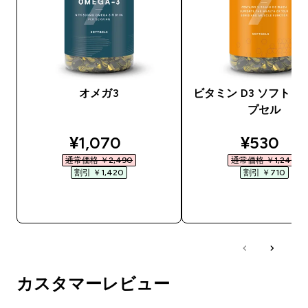
オメガ3
ビタミン D3 ソフトジ
プセル
discounted price
discount
¥1,070‎
¥530‎
通常価格 ￥2,490‎
通常価格 ￥1,240‎
割引 ￥1,420‎
割引 ￥710‎
今すぐ購入
今すぐ購入
カスタマーレビュー