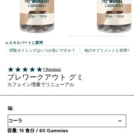
1 ＋件の口コミ
1 Reviews
5 out of 5 stars
プレワークアウト グミ
カフェイン増量でリニューアル
味:
容量: 15 食分 / 60 Gummies