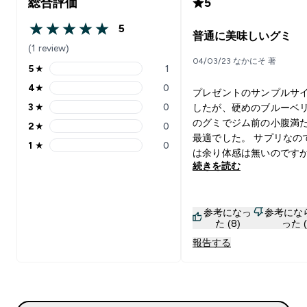
総合評価
5
5
5 out of 5 stars
普通に美味しいグミ
(1 review)
04/03/23 なかにそ 著
5
★
1
5 stars rating 1 reviews
4
★
0
プレゼントのサンプルサ
4 stars rating 0 reviews
3
★
0
したが、硬めのブルーベ
3 stars rating 0 reviews
のグミでジム前の小腹満
2
★
0
2 stars rating 0 reviews
最適でした。 サプリなの
1
★
0
1 stars rating 0 reviews
は余り体感は無いのです
続きを読む
スターを飲んでお腹チャ
プでトレーニングするよ
には合ってると思いまし
参考になっ
参考にな
た (8)
った (
報告する