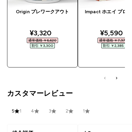
Origin プレワークアウト
Impact ホエイ プロ
discounted price
discounte
¥3,320‎
¥5,590‎
通常価格 ￥6,620‎
通常価格 ￥7,975‎
割引 ￥3,300‎
割引 ￥2,385‎
今すぐ購入
今すぐ購入
カスタマーレビュー
5
1
4
3
2
1