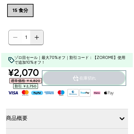
15 食分
ゾロ目セール｜最大70%オフ｜割引コード：【ZOROME】使用
で追加10%オフ！
discounted price
¥2,070‎
在庫切れ
通常価格 ￥4,820‎
割引 ￥2,750‎
商品概要