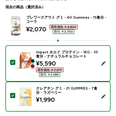
現在の商品（選択済み）
プレワークアウト グミ - 60 Gummies - 15食分 -
コーラ
通常価格 ￥4,820‎
discounted price
¥2,070‎
割引 ￥2,750‎
Impact ホエイ プロテイン - 1KG - 33
食分 - ナチュラルチョコレート
discounted price
¥5,590‎
この商品を選択 - Impact ホエイ プロテイン - 1KG 
通常価格 ￥7,975‎
割引 ￥2,385‎
クレアチン グミ - 21 GUMMIES - 7食
分 - ラズベリー
この商品を選択 - クレアチン グミ - 21 GUMMIES - 
¥1,990‎