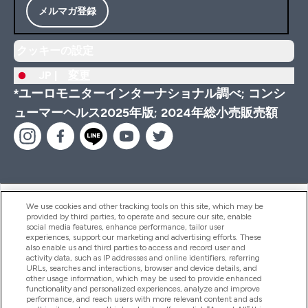
メルマガ登録
クッキーの設定
JP |
変更
*ユーロモニターインターナショナル調べ; コンシ
ューマーヘルス2025年版; 2024年総小売販売額
ヘルプ＆ガイド
We use cookies and other tracking tools on this site, which may be
provided by third parties, to operate and secure our site, enable
social media features, enhance performance, tailor user
experiences, support our marketing and advertising efforts. These
also enable us and third parties to access and record user and
商品について
activity data, such as IP addresses and online identifiers, referring
URLs, searches and interactions, browser and device details, and
other usage information, which may be used to provide enhanced
functionality and personalized experiences, analyze and improve
会社概要
performance, and reach users with more relevant content and ads