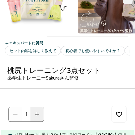
桃尻トレーニング3点セット
薬学生トレーニーSakuraさん監修
ゾロ目セール｜最大70%オフ｜割引コード：【ZOROME】使用