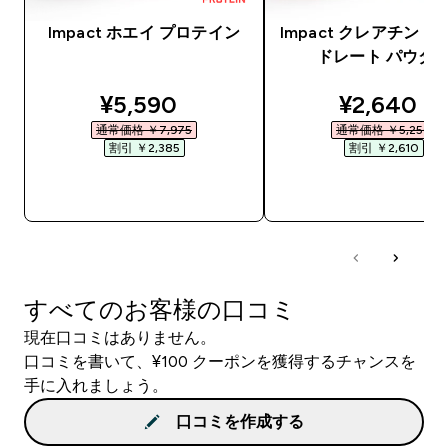
Impact ホエイ プロテイン
Impact クレアチン 
ドレート パウダ
discounted price
discounte
¥5,590‎
¥2,640‎
通常価格 ￥7,975‎
通常価格 ￥5,250‎
割引 ￥2,385‎
割引 ￥2,610‎
今すぐ購入
今すぐ購入
すべてのお客様の口コミ
現在口コミはありません。
口コミを書いて、¥100 クーポンを獲得するチャンスを
手に入れましょう。
口コミを作成する