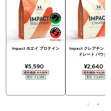
Impact ホエイ プロテイン
Impact クレアチン 
ドレート パウダ
discounted price
discounte
¥5,590‎
¥2,640‎
通常価格 ￥7,975‎
通常価格 ￥5,250‎
割引 ￥2,385‎
割引 ￥2,610‎
今すぐ購入
今すぐ購入