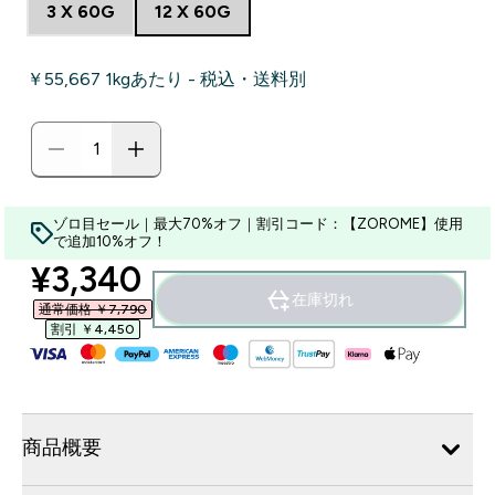
3 X 60G
12 X 60G
￥55,667‎ 1kgあたり - 税込・送料別
ゾロ目セール｜最大70%オフ｜割引コード：【ZOROME】使用
で追加10%オフ！
discounted price
¥3,340‎
在庫切れ
通常価格 ￥7,790‎
割引 ￥4,450‎
商品概要