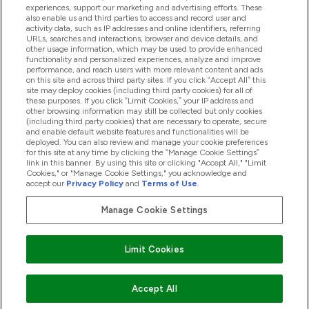
experiences, support our marketing and advertising efforts. These
also enable us and third parties to access and record user and
商品について
activity data, such as IP addresses and online identifiers, referring
URLs, searches and interactions, browser and device details, and
other usage information, which may be used to provide enhanced
functionality and personalized experiences, analyze and improve
会社概要
performance, and reach users with more relevant content and ads
on this site and across third party sites. If you click “Accept All” this
site may deploy cookies (including third party cookies) for all of
these purposes. If you click “Limit Cookies,” your IP address and
特典＆ポイント
other browsing information may still be collected but only cookies
(including third party cookies) that are necessary to operate, secure
and enable default website features and functionalities will be
deployed. You can also review and manage your cookie preferences
for this site at any time by clicking the “Manage Cookie Settings”
2026 The Hut.com Ltd
link in this banner. By using this site or clicking "Accept All," "Limit
Cookies," or "Manage Cookie Settings," you acknowledge and
accept our
Privacy Policy
and
Terms of Use
.
Manage Cookie Settings
Pay with
Limit Cookies
Accept All
"
"