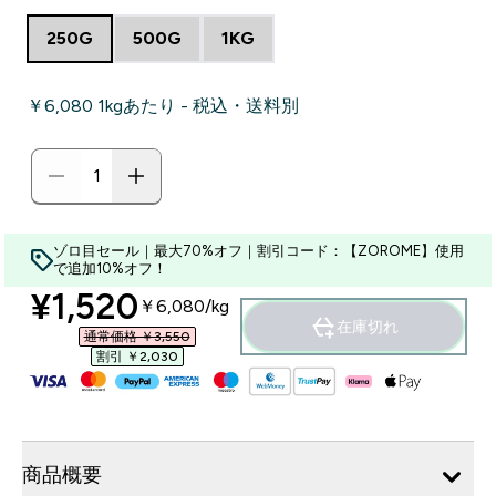
250G
500G
1KG
￥6,080‎ 1kgあたり - 税込・送料別
ゾロ目セール｜最大70%オフ｜割引コード：【ZOROME】使用
で追加10%オフ！
discounted price
¥1,520‎
￥6,080‎/kg
在庫切れ
通常価格 ￥3,550‎
割引 ￥2,030‎
商品概要