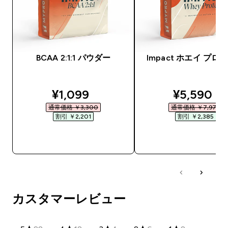
BCAA 2:1:1 パウダー
Impact ホエイ プロ
discounted price
discounte
¥1,099‎
¥5,590‎
通常価格 ￥3,300‎
通常価格 ￥7,975‎
割引 ￥2,201‎
割引 ￥2,385‎
今すぐ購入
今すぐ購入
カスタマーレビュー