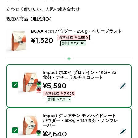
あわせて使いたい、人気の組み合わせ
現在の商品（選択済み）
BCAA 4:1:1 パウダー - 250g - ベリーブラスト
通常価格 ￥3,550‎
discounted price
¥1,520‎
割引 ￥2,030‎
Impact ホエイ プロテイン - 1KG - 33
食分 - ナチュラルチョコレート
discounted price
¥5,590‎
この商品を選択 - Impact ホエイ プロテイン - 1KG 
通常価格 ￥7,975‎
割引 ￥2,385‎
Impact クレアチン モノハイドレート
パウダー - 500g - 147食分 - ノンフレ
ーバー
この商品を選択 - Impact クレアチン モノハイドレート パ
discounted price
¥2,640‎