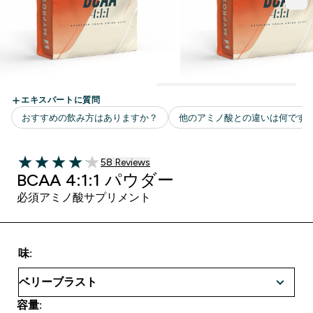
58 ＋件の口コミ
58 Reviews
4.1 out of 5 stars
BCAA 4:1:1 パウダー
必須アミノ酸サプリメント
味:
容量: