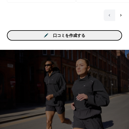
「苦味」は溶けきれてな
で飲水したからではない
な？と思いました。 BCA
り置きが可能みたいなの
に1日分を作っておき、小
して飲水した方が良いと
口コミを作成する
す。 効果はまだ始めたば
ので分かりませんがトレ
グ前、トレーニング中に
し、トレーニング後はプ
ンと一緒に飲んでみよう
ます。 参考になれば幸い