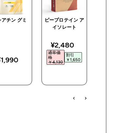
レアチン グミ
ピープロテイン ア
Impact ホエイ
イソレート
イソレート
discounted price
discount
¥2,480‎
¥4,950‎
ice
通常価
通常価
割引
割引
格
格
1,990‎
￥1,650‎
￥1,04
￥4,130‎
￥5,990‎
今すぐ購
今すぐ購
今すぐ購
入
入
入