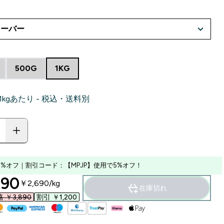
500G
1KG
‎ 1kgあたり - 税込・送料別
0%オフ｜割引コード：【MPJP】使用で5%オフ！
ounted price
90‎
￥2,690‎/kg
在庫切れ
￥3,890‎
割引 ￥1,200‎