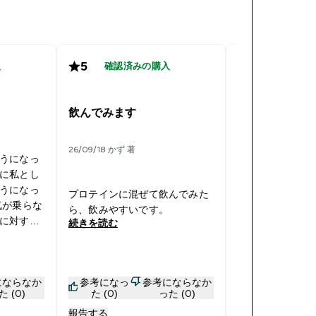
5
5
入
確認済みの購入
確認済み
よく溶ける
飲んでみます
30/03/18 stinger 著
26/09/18 かず 著
うになっ
おもに直接口に
に私とし
います。これま
うになっ
レアチンを使用
プロテインに混ぜて飲んでみた
気が乗らな
が、一番溶けが
ら、飲みやすいです。
に対する
れまでのものは
続きを読む
続きを読む
になった
ジャリ残りまし
回、あと
りません。効果
できるよに
ートよりも高い
にならなか
参考になっ
参考にならなか
参考になっ
す。
た (0)
た (0)
った (0)
た (0)
報告する
報告する