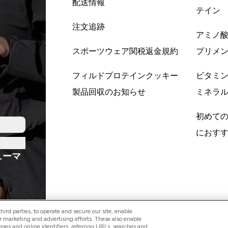
配送情報
テイン
注文追跡
アミノ
スポーツウェア関税返金規約
プリメ
フィルドプロテインクッキー
ビタミ
製品回収のお知らせ
ミネラ
初めて
におす
ューマ
ird parties, to operate and secure our site, enable
r marketing and advertising efforts. These also enable
esses and online identifiers, referring URLs, searches and