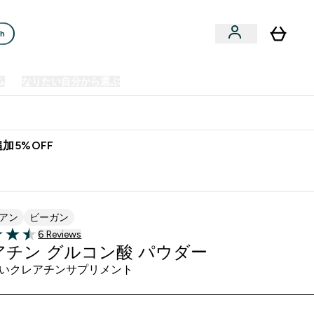
ch
ム
なりたい自分から選ぶ
クリアランスセール
日本製造商品
u
Enter プレミアム submenu
Enter なりたい自分から選ぶ submenu
En
⌄
⌄
⌄
欧州スポーツ栄養No.1ブランド*
加5%OFF
アン
ビーガン
6 ＋件の口コミ
6 Reviews
f 5 stars
アチン グルコン酸 パウダー
いクレアチンサプリメント