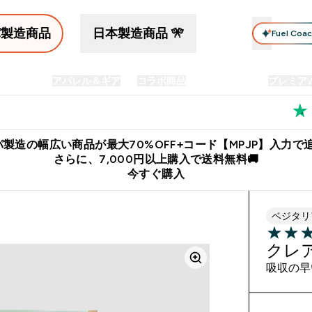
パ製造商品
日本製造商品 🎌
Fuel Coa
イン食品
アパレル＆ギア
コラボ商品
セット商品
プレミア
プリメント submenu
Enter プロテイン食品 submenu
Enter アパレル＆ギア submenu
Enter コラボ商品 submen
⌄
⌄
⌄
料
公式LINE追加で最新お得情報をゲット
公式アプリはこちら
製造の幅広い商品が最大70%OFF+コード【MPJP】入力で追
さらに、7,000円以上購入で送料無料🚚
今すぐ購入
ベジタリ
4.5 out o
クレ
吸収の早