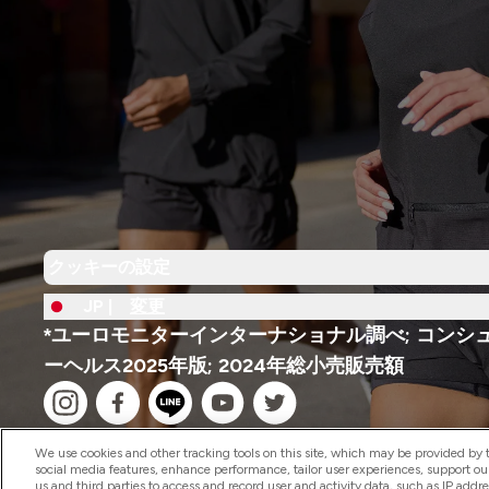
クッキーの設定
JP |
変更
*ユーロモニターインターナショナル調べ; コンシ
ーヘルス2025年版; 2024年総小売販売額
We use cookies and other tracking tools on this site, which may be provided by th
social media features, enhance performance, tailor user experiences, support ou
us and third parties to access and record user and activity data, such as IP addr