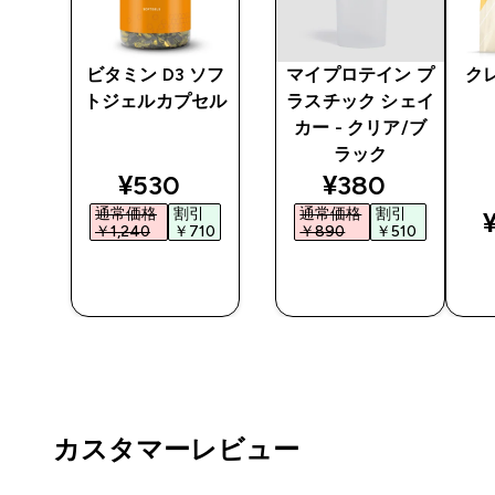
アチ
ビタミン D3 ソフ
マイプロテイン プ
ク
レー
トジェルカプセル
ラスチック シェイ
カー - クリア/ブ
ラック
ted price
discounted price
discounted pr
¥530‎
¥380‎
通常価格
割引
通常価格
割引
¥
0‎
￥1,240‎
￥710‎
￥890‎
￥510‎
今すぐ購
今すぐ購
入
入
カスタマーレビュー