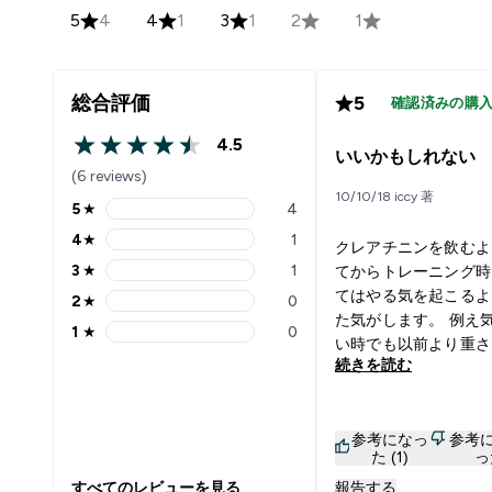
5
4
4
1
3
1
2
1
総合評価
5
確認済みの購
4.5
4.5 out of 5 stars
いいかもしれない
(6 reviews)
10/10/18 iccy 著
5
★
4
5 stars rating 4 reviews
4
★
1
クレアチニンを飲むよ
4 stars rating 1 reviews
3
★
1
てからトレーニング時
3 stars rating 1 reviews
てはやる気を起こるよ
2
★
0
2 stars rating 0 reviews
た気がします。 例え
1
★
0
1 stars rating 0 reviews
い時でも以前より重さ
続きを読む
粘り強さができるよう
気がしますし、もう一
一回と限界に 挑戦が
参考になっ
参考
なった気がします。
た (1)
っ
すべてのレビューを見る
報告する