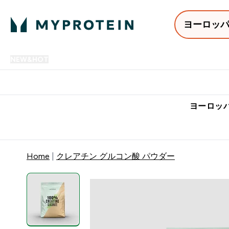
ヨーロッ
NEW&HOT
プロテイン
アミノ酸
サプリメント
プロテ
Enter NEW&HOT submenu
Enter プロテイン submenu
Enter アミノ酸 submenu
Enter サ
⌄
⌄
⌄
⌄
7,000円以上購入で送料無
ヨーロッパ
Home
クレアチン グルコン酸 パウダー