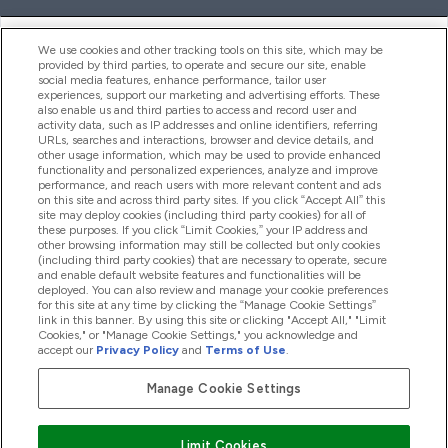
ヘルプ＆ガイド
We use cookies and other tracking tools on this site, which may be
provided by third parties, to operate and secure our site, enable
social media features, enhance performance, tailor user
experiences, support our marketing and advertising efforts. These
also enable us and third parties to access and record user and
商品について
activity data, such as IP addresses and online identifiers, referring
URLs, searches and interactions, browser and device details, and
other usage information, which may be used to provide enhanced
functionality and personalized experiences, analyze and improve
会社概要
performance, and reach users with more relevant content and ads
on this site and across third party sites. If you click “Accept All” this
site may deploy cookies (including third party cookies) for all of
these purposes. If you click “Limit Cookies,” your IP address and
特典＆ポイント
other browsing information may still be collected but only cookies
(including third party cookies) that are necessary to operate, secure
and enable default website features and functionalities will be
deployed. You can also review and manage your cookie preferences
for this site at any time by clicking the “Manage Cookie Settings”
2026 The Hut.com Ltd
link in this banner. By using this site or clicking "Accept All," "Limit
Cookies," or "Manage Cookie Settings," you acknowledge and
accept our
Privacy Policy
and
Terms of Use
.
Manage Cookie Settings
Pay with
Limit Cookies