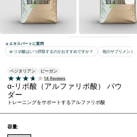
ベジタリアン
ビーガン
14 ＋件の口コミ
14 Reviews
3.71 out of 5 stars
α-リポ酸（アルファリポ酸） パウ
ダー
トレーニングをサポートするアルファリポ酸
容量: