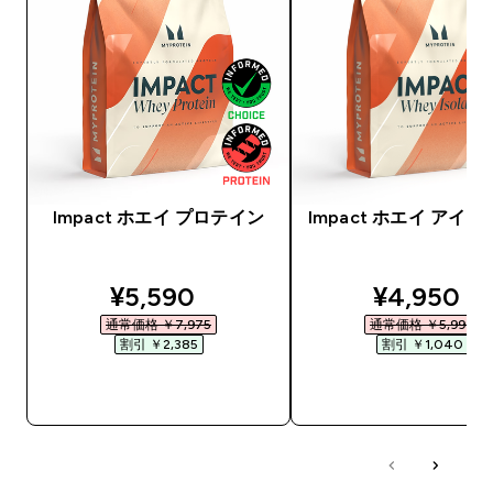
Impact ホエイ プロテイン
Impact ホエイ アイ
discounted price
discounte
¥5,590‎
¥4,950‎
通常価格 ￥7,975‎
通常価格 ￥5,990‎
割引 ￥2,385‎
割引 ￥1,040‎
今すぐ購入
今すぐ購入