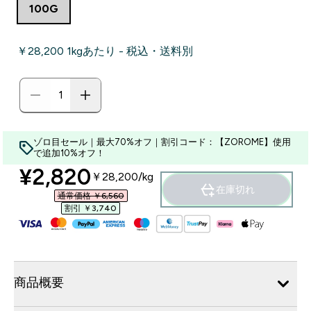
100G
￥28,200‎ 1kgあたり - 税込・送料別
ゾロ目セール｜最大70%オフ｜割引コード：【ZOROME】使用
で追加10%オフ！
discounted price
¥2,820‎
￥28,200‎/kg
在庫切れ
通常価格 ￥6,560‎
割引 ￥3,740‎
商品概要