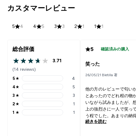
カスタマーレビュー
5
4
4
5
3
3
2
1
1
1
総合評価
5
確認済みの購入
3.71
3.71 out of 5 stars
笑った
(14 reviews)
26/05/21 Bletilla 著
5
★
4
5 stars rating 4 reviews
4
★
5
他の方のレビューで匂い
4 stars rating 5 reviews
3
★
3
とあったのでどれ程の物
3 stars rating 3 reviews
いながら試みましたが、
2
★
1
2 stars rating 1 reviews
上の強烈さに一人で笑っ
1
★
1
1 stars rating 1 reviews
う程でした。あまりの納
続きを読む
しろ清々しいです。笑 嗅
無い匂いなので例えられ
ん。 事前にオブラートを用意し