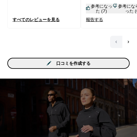
参考になっ
参考にな
てたので、これで簡単に
た (7)
った (
す。200枚入りで300円
すべてのレビューを見る
報告する
ですが、使用するなら一
が少ないので半分にカッ
も支障無く使えて実質40
する事も出来ます。 この
関しては個人的にこの方
いて完成形だと思うので
してみて下さい。 使用する度に
口コミを作成する
手に粉が付いてしまうの
属のスプーンは袋から出
くか、中身を別の容器に
える事をお勧めします。