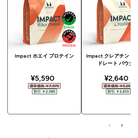
Impact ホエイ プロテイン
Impact クレアチン 
ドレート パウダ
discounted price
discounte
¥5,590‎
¥2,640‎
通常価格 ￥7,975‎
通常価格 ￥5,250‎
割引 ￥2,385‎
割引 ￥2,610‎
今すぐ購入
今すぐ購入