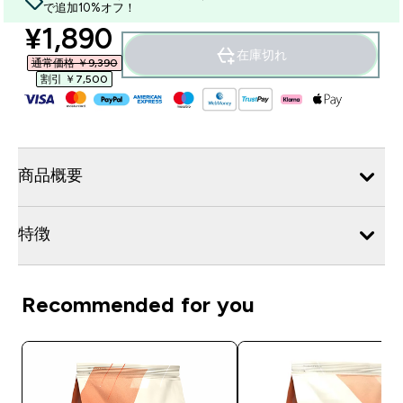
で追加10%オフ！
discounted price
¥1,890‎
在庫切れ
通常価格 ￥9,390‎
割引 ￥7,500‎
商品概要
特徴
Recommended for you