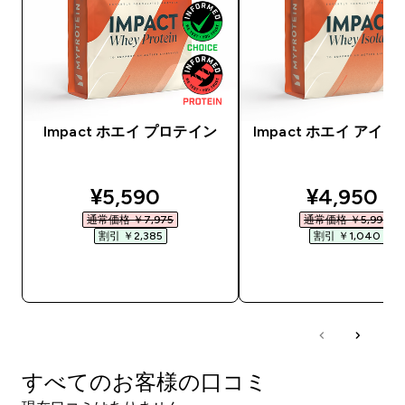
Impact ホエイ プロテイン
Impact ホエイ アイ
discounted price
discounte
¥5,590‎
¥4,950‎
通常価格 ￥7,975‎
通常価格 ￥5,990‎
割引 ￥2,385‎
割引 ￥1,040‎
今すぐ購入
今すぐ購入
すべてのお客様の口コミ