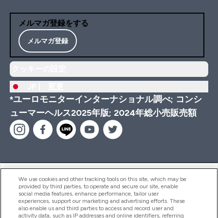
メルマガ登録をする
メルマガ登録
クッキーの設定
JP |
変更
*ユーロモニターインターナショナル調べ; コンシ
ューマーヘルス2025年版; 2024年総小売販売額
ヘルプ＆ガイド
We use cookies and other tracking tools on this site, which may be
provided by third parties, to operate and secure our site, enable
social media features, enhance performance, tailor user
experiences, support our marketing and advertising efforts. These
also enable us and third parties to access and record user and
商品について
activity data, such as IP addresses and online identifiers, referring