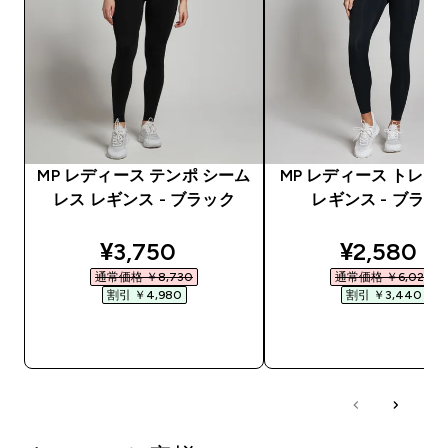
MP レディース テンポ シーム
MP レディース トレー
レス レギンス - ブラック
レギンス - ブラッ
discounted price
discounte
¥3,750‎
¥2,580‎
通常価格 ￥8,730‎
通常価格 ￥6,020‎
割引 ￥4,980‎
割引 ￥3,440‎
今すぐ購入
今すぐ購入