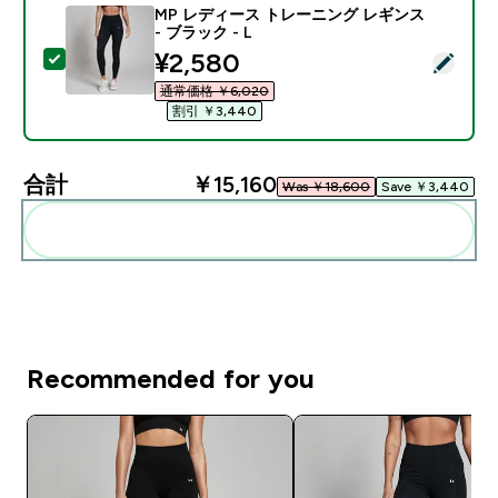
MP レディース トレーニング レギンス
- ブラック - L
discounted price
¥2,580‎
この商品を選択 - MP レディース トレーニング レギンス 
通常価格 ￥6,020‎
割引 ￥3,440‎
合計
￥15,160‎
Was ￥18,600‎
Save ￥3,440‎
まとめてカートに入れる
Recommended for you