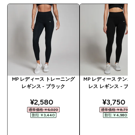
MP レディース トレーニング
MP レディース テンポ
レギンス - ブラック
レス レギンス - ブ
discounted price
discounte
¥2,580‎
¥3,750‎
通常価格 ￥6,020‎
通常価格 ￥8,730‎
割引 ￥3,440‎
割引 ￥4,980‎
今すぐ購入
今すぐ購入