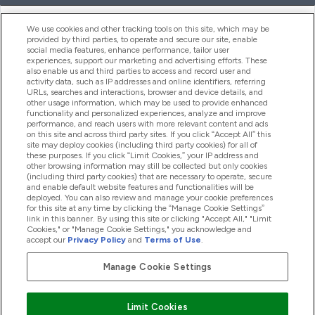
ヘルプ＆ガイド
We use cookies and other tracking tools on this site, which may be
provided by third parties, to operate and secure our site, enable
social media features, enhance performance, tailor user
experiences, support our marketing and advertising efforts. These
also enable us and third parties to access and record user and
商品について
activity data, such as IP addresses and online identifiers, referring
URLs, searches and interactions, browser and device details, and
other usage information, which may be used to provide enhanced
functionality and personalized experiences, analyze and improve
会社概要
performance, and reach users with more relevant content and ads
on this site and across third party sites. If you click “Accept All” this
site may deploy cookies (including third party cookies) for all of
these purposes. If you click “Limit Cookies,” your IP address and
特典＆ポイント
other browsing information may still be collected but only cookies
(including third party cookies) that are necessary to operate, secure
and enable default website features and functionalities will be
deployed. You can also review and manage your cookie preferences
for this site at any time by clicking the “Manage Cookie Settings”
2026 The Hut.com Ltd
link in this banner. By using this site or clicking "Accept All," "Limit
Cookies," or "Manage Cookie Settings," you acknowledge and
accept our
Privacy Policy
and
Terms of Use
.
Manage Cookie Settings
Pay with
Limit Cookies