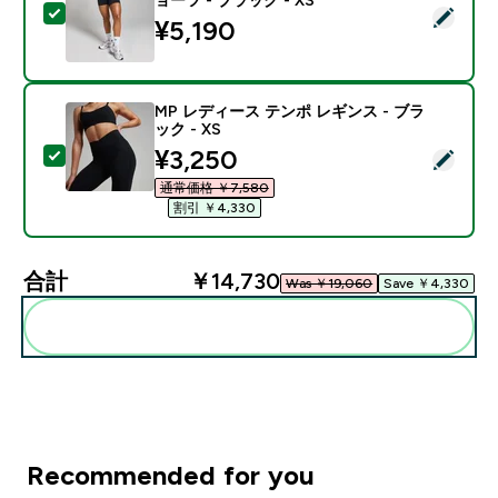
この商品を選択 - MP レディース テンポ ハイウエスト シ
¥5,190‎
MP レディース テンポ レギンス - ブラ
ック - XS
discounted price
¥3,250‎
この商品を選択 - MP レディース テンポ レギンス - ブラ
通常価格 ￥7,580‎
割引 ￥4,330‎
合計
￥14,730‎
Was ￥19,060‎
Save ￥4,330‎
まとめてカートに入れる
Recommended for you