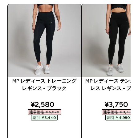
MP レディース トレーニング
MP レディース テンポ
レギンス - ブラック
レス レギンス - ブ
discounted price
discounte
¥2,580‎
¥3,750‎
通常価格 ￥6,020‎
通常価格 ￥8,730‎
割引 ￥3,440‎
割引 ￥4,980‎
今すぐ購入
今すぐ購入