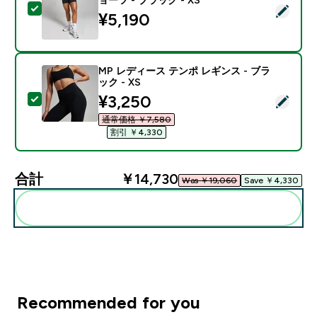
この商品を選択 - MP レディース テンポ ハイウエスト シ
¥5,190‎
MP レディース テンポ レギンス - ブラ
ック - XS
discounted price
¥3,250‎
この商品を選択 - MP レディース テンポ レギンス - ブラ
通常価格 ￥7,580‎
割引 ￥4,330‎
合計
￥14,730‎
Was ￥19,060‎
Save ￥4,330‎
まとめてカートに入れる
Recommended for you