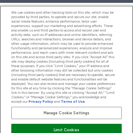
ヘルプ＆ガイド
We use cookies and other tracking tools on this site, which may be
provided by third parties, to operate and secure our site, enable
social media features, enhance performance, tailor user
experiences, support our marketing and advertising efforts. These
also enable us and third parties to access and record user and
商品について
activity data, such as IP addresses and online identifiers, referring
URLs, searches and interactions, browser and device details, and
other usage information, which may be used to provide enhanced
functionality and personalized experiences, analyze and improve
会社概要
performance, and reach users with more relevant content and ads
on this site and across third party sites. If you click “Accept All” this
site may deploy cookies (including third party cookies) for all of
these purposes. If you click “Limit Cookies,” your IP address and
特典＆ポイント
other browsing information may still be collected but only cookies
(including third party cookies) that are necessary to operate, secure
and enable default website features and functionalities will be
deployed. You can also review and manage your cookie preferences
for this site at any time by clicking the “Manage Cookie Settings”
2026 The Hut.com Ltd
link in this banner. By using this site or clicking "Accept All," "Limit
Cookies," or "Manage Cookie Settings," you acknowledge and
accept our
Privacy Policy
and
Terms of Use
.
Manage Cookie Settings
Pay with
Limit Cookies