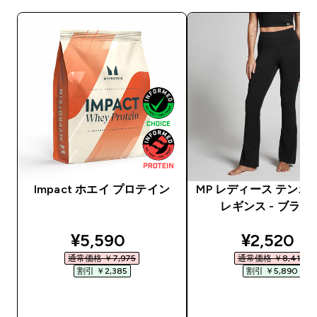
Impact ホエイ プロテイン
MP レディース テンポ
レギンス - ブラッ
discounted price
discounte
¥5,590‎
¥2,520‎
通常価格 ￥7,975‎
通常価格 ￥8,410‎
割引 ￥2,385‎
割引 ￥5,890‎
今すぐ購入
今すぐ購入