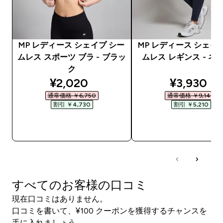
MP レディース シェイプ シー
MP レディース シェイ
ムレス スポーツ ブラ - ブラッ
ムレス レギンス - ネ
ク
discounted price
discounte
¥2,020‎
¥3,930‎
通常価格 ￥6,750‎
通常価格 ￥9,140‎
割引 ￥4,730‎
割引 ￥5,210‎
今すぐ購入
今すぐ購入
すべてのお客様の口コミ
現在口コミはありません。
口コミを書いて、¥100 クーポンを獲得するチャンスを
手に入れましょう。