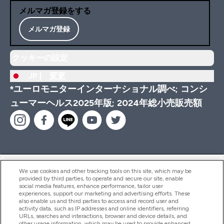
メルマガ登録をする
メルマガ登録
クッキーの設定
JP |
変更
*ユーロモニターインターナショナル調べ; コンシ
ューマーヘルス2025年版; 2024年総小売販売額
ヘルプ＆ガイド
We use cookies and other tracking tools on this site, which may be
provided by third parties, to operate and secure our site, enable
social media features, enhance performance, tailor user
experiences, support our marketing and advertising efforts. These
also enable us and third parties to access and record user and
商品について
activity data, such as IP addresses and online identifiers, referring
URLs, searches and interactions, browser and device details, and
other usage information, which may be used to provide enhanced