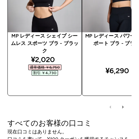
MP レディース シェイプ シー
MP レディース パワー 
ムレス スポーツ ブラ - ブラッ
ポート ブラ - ブラ
ク
discounted price
¥2,020‎
通常価格 ￥6,750‎
¥6,290‎
割引 ￥4,730‎
今すぐ購入
今すぐ購入
すべてのお客様の口コミ
現在口コミはありません。