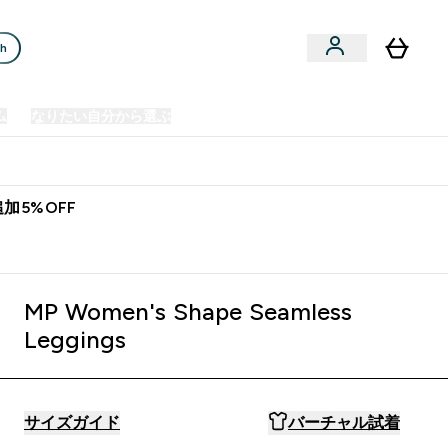
ch
ム
なりたい自分から選ぶ
クリアランスセール
日本製造商品
u
Enter プレミアム submenu
Enter なりたい自分から選ぶ submenu
En
⌄
⌄
⌄
欧州スポーツ栄養No.1ブランド*
加5%OFF
ashed Jade
MP Women's Shape Seamless
Leggings
サイズガイド
バーチャル試着