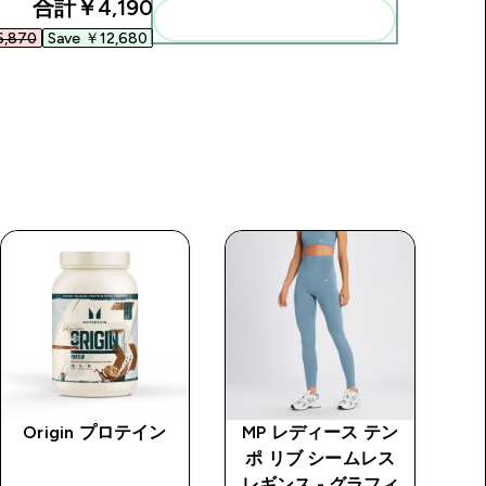
合計
￥4,190‎
まとめてカートに入れる
,870‎
Save ￥12,680‎
Origin プロテイン
MP レディース テン
I
ポ リブ シームレス
レギンス - グラフィ