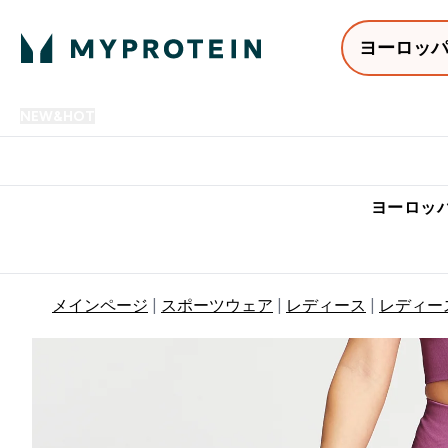
ヨーロッ
NEW&HOT
プロテイン
アミノ酸
サプリメント
プロテ
Enter NEW&HOT submenu
Enter プロテイン submenu
Enter アミノ酸 submenu
Enter サ
⌄
⌄
⌄
⌄
7,000円以上購入で送料無
ヨーロッパ
メインページ
スポーツウェア
レディース
レディー