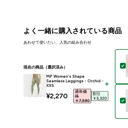
よく一緒に購入されている商品
あわせて使いたい、人気の組み合わせ
現在の商品（選択済み）
MP Women's Shape
Seamless Leggings - Orchid -
XXS
通常価
割引
discounted price
¥2,270‎
格
￥5,320‎
￥7,590‎