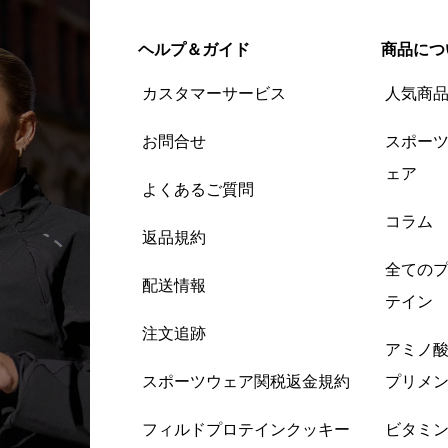
ヘルプ＆ガイド
商品につ
カスタマーサービス
人気商
お問合せ
スポー
ェア
よくあるご質問
コラム
返品規約
全ての
配送情報
テイン
注文追跡
アミノ
スポーツウェア関税返金規約
プリメ
フィルドプロテインクッキー
ビタミ