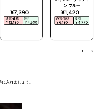
ン ブルー
price
discounted price
discounted price
¥7,390‎
¥1,420‎
通常価格
割引
通常価格
割引
￥12,190‎
￥4,800‎
￥6,190‎
￥4,770‎
￥
今すぐ購入
今すぐ購入
を手に入れましょう。