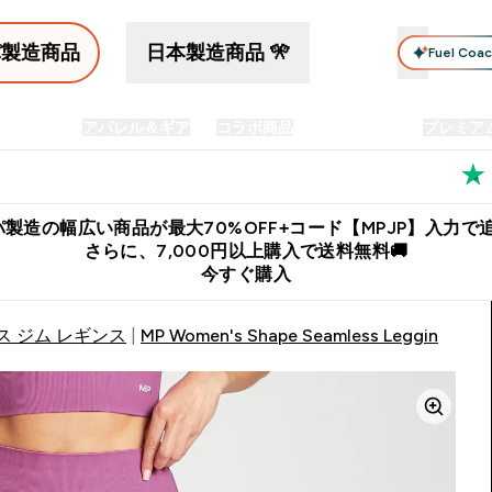
パ製造商品
日本製造商品 🎌
Fuel Coa
イン食品
アパレル＆ギア
コラボ商品
セット商品
プレミア
プリメント submenu
Enter プロテイン食品 submenu
Enter アパレル＆ギア submenu
Enter コラボ商品 submen
⌄
⌄
⌄
料
公式LINE追加で最新お得情報をゲット
公式アプリはこちら
製造の幅広い商品が最大70%OFF+コード【MPJP】入力で追
さらに、7,000円以上購入で送料無料🚚
今すぐ購入
ス ジム レギンス
MP Women's Shape Seamless Leggings - W