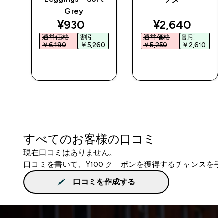
Grey
ed price
discounted price
discounted 
¥930‎
¥2,640‎
通常価格
割引
通常価格
割引
0‎
￥6,190‎
￥5,260‎
￥5,250‎
￥2,610‎
今すぐ購入
今すぐ購入
すべてのお客様の口コミ
現在口コミはありません。
口コミを書いて、¥100 クーポンを獲得するチャンス
口コミを作成する