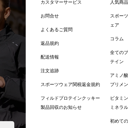
カスタマーサービス
人気商
お問合せ
スポー
ェア
よくあるご質問
コラム
返品規約
全ての
配送情報
テイン
注文追跡
アミノ
スポーツウェア関税返金規約
プリメ
フィルドプロテインクッキー
ビタミ
製品回収のお知らせ
ミネラ
初めて