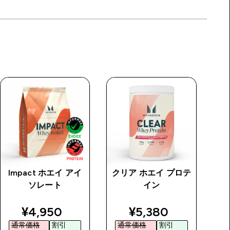
Impact ホエイ アイ
クリア ホエイ プロテ
マ
ソレート
イン
ス
price
discounted price
discounted price
¥4,950‎
¥5,380‎
通常価格
割引
通常価格
割引