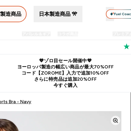
パ製造商品
日本製造商品 🎌
Fuel Coa
イン食品
アパレル＆ギア
コラボ商品
セット商品
プレミア
プリメント submenu
Enter プロテイン食品 submenu
Enter アパレル＆ギア submenu
Enter コラボ商品 submen
⌄
⌄
⌄
料
公式LINE追加で最新お得情報をゲット
公式アプリはこちら
💙ゾロ目セール開催中💙
ヨーロッパ製造の幅広い商品が最大70%OFF
コード【ZOROME】入力で追加10%OFF
さらに特売品は追加20%OFF
今すぐ購入
rts Bra - Navy