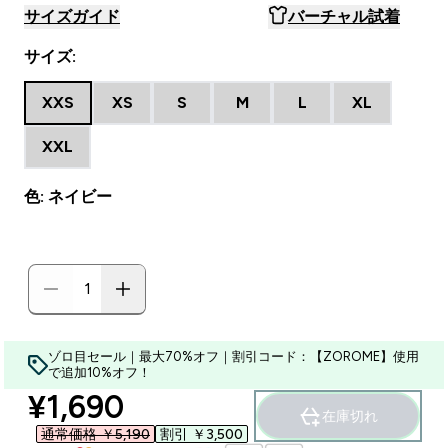
サイズガイド
バーチャル試着
サイズ:
XXS
XS
S
M
L
XL
XXL
色: ネイビー
ゾロ目セール｜最大70%オフ｜割引コード：【ZOROME】使用
で追加10%オフ！
discounted price
¥1,690‎
在庫切れ
通常価格 ￥5,190‎
割引 ￥3,500‎