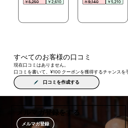
0‎
￥5,250‎
￥2,610‎
￥9,140‎
￥5,210‎
今すぐ購入
今すぐ購入
すべてのお客様の口コミ
現在口コミはありません。
口コミを書いて、¥100 クーポンを獲得するチャンス
口コミを作成する
メルマガ登録をする
メルマガ登録