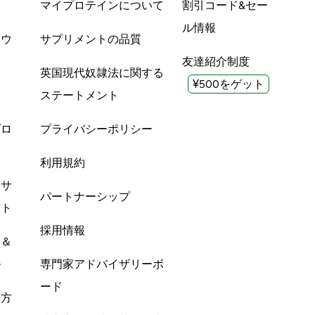
品
マイプロテインについて
割引コード&セー
ル情報
ツウ
サプリメントの品質
友達紹介制度
英国現代奴隷法に関する
¥500をゲット
ステートメント
プロ
プライバシーポリシー
利用規約
酸サ
パートナーシップ
ント
採用情報
ン＆
ル
専門家アドバイザリーボ
ード
の方