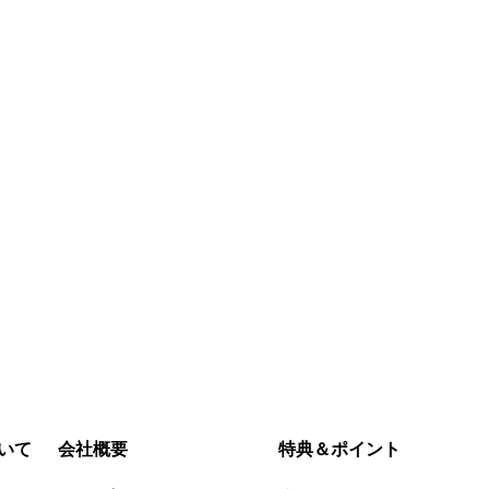
890‎
￥510‎
￥9,140‎
￥5,210‎
今すぐ購入
今すぐ購入
いて
会社概要
特典＆ポイント