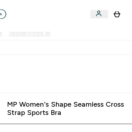
ch
ム
なりたい自分から選ぶ
クリアランスセール
日本製造商品
u
Enter プレミアム submenu
Enter なりたい自分から選ぶ submenu
En
⌄
⌄
⌄
欧州スポーツ栄養No.1ブランド*
MP Women's Shape Seamless Cross
Strap Sports Bra