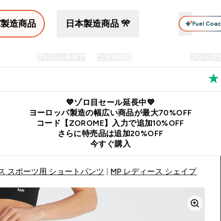
パ製造商品
日本製造商品 🎌
Fuel Coa
イン食品
アパレル＆ギア
コラボ商品
セット商品
プレミア
プリメント submenu
Enter プロテイン食品 submenu
Enter アパレル＆ギア submenu
Enter コラボ商品 submen
⌄
⌄
⌄
料
公式LINE追加で最新お得情報をゲット
公式アプリはこちら
💙ゾロ目セール延長中💙
ヨーロッパ製造の幅広い商品が最大70%OFF
コード【ZOROME】入力で追加10%OFF
さらに特売品は追加20%OFF
今すぐ購入
ス スポーツ用 ショートパンツ
MP レディース シェイプ シー