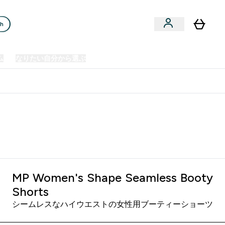
ch
ム
なりたい自分から選ぶ
クリアランスセール
日本製造商品
u
Enter プレミアム submenu
Enter なりたい自分から選ぶ submenu
En
⌄
⌄
⌄
欧州スポーツ栄養No.1ブランド*
ムレス ブーティー ショーツ - ラグーン
MP Women's Shape Seamless Booty
Shorts
シームレスなハイウエストの女性用ブーティーショーツ