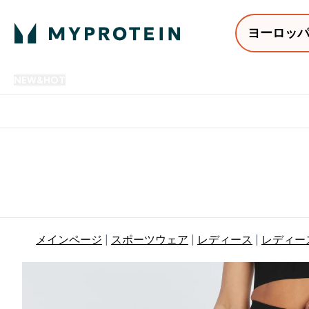
ヨーロッ
NEW&HOT
プロテイン
アミノ酸
サプリメント
プロテ
Enter NEW&HOT submenu
Enter プロテイン submenu
Enter アミノ酸 submenu
Enter サ
⌄
⌄
⌄
⌄
12,000円以上購入で送料無
メインページ
スポーツウェア
レディース
レディー