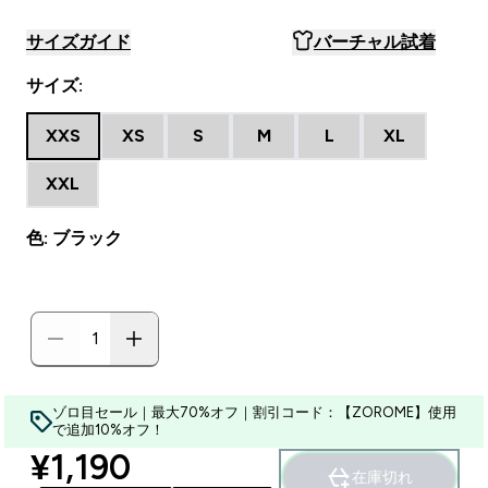
サイズガイド
バーチャル試着
サイズ:
XXS
XS
S
M
L
XL
XXL
色: ブラック
ゾロ目セール｜最大70%オフ｜割引コード：【ZOROME】使用
で追加10%オフ！
discounted price
¥1,190‎
在庫切れ