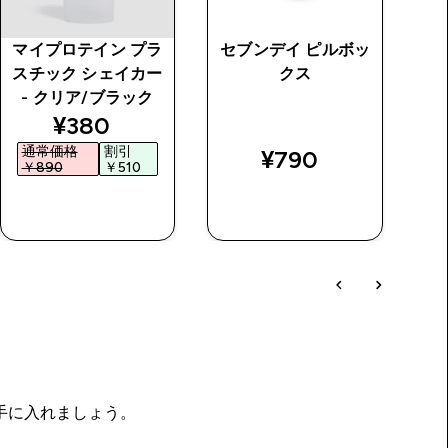
マイプロテイン プラ
セブンデイ ピルボッ
M
スチック シェイカー
クス
ー
- クリア/ブラック
price
discounted price
¥380‎
通常価格
割引
¥790‎
￥890‎
￥510‎
￥
今すぐ購入
今すぐ購入
を手に入れましょう。