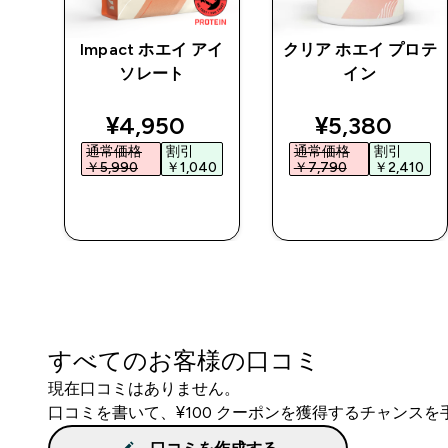
チン
Impact ホエイ アイ
クリア ホエイ プロテ
 パ
ソレート
イン
ed price
discounted price
discounted 
¥4,950‎
¥5,380‎
通常価格
割引
通常価格
割引
0‎
￥5,990‎
￥1,040‎
￥7,790‎
￥2,410‎
今すぐ購入
今すぐ購入
すべてのお客様の口コミ
現在口コミはありません。
口コミを書いて、¥100 クーポンを獲得するチャンス