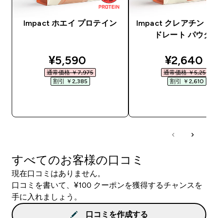
Impact ホエイ プロテイン
Impact クレアチン 
ドレート パウダ
discounted price
discounte
¥5,590‎
¥2,640‎
通常価格 ￥7,975‎
通常価格 ￥5,250‎
割引 ￥2,385‎
割引 ￥2,610‎
今すぐ購入
今すぐ購入
すべてのお客様の口コミ
現在口コミはありません。
口コミを書いて、¥100 クーポンを獲得するチャンスを
手に入れましょう。
口コミを作成する