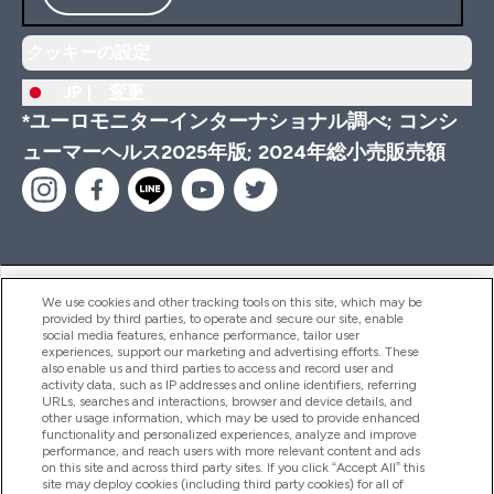
クッキーの設定
JP |
変更
*ユーロモニターインターナショナル調べ; コンシ
ューマーヘルス2025年版; 2024年総小売販売額
ヘルプ＆ガイド
We use cookies and other tracking tools on this site, which may be
provided by third parties, to operate and secure our site, enable
social media features, enhance performance, tailor user
experiences, support our marketing and advertising efforts. These
also enable us and third parties to access and record user and
商品について
activity data, such as IP addresses and online identifiers, referring
URLs, searches and interactions, browser and device details, and
other usage information, which may be used to provide enhanced
functionality and personalized experiences, analyze and improve
会社概要
performance, and reach users with more relevant content and ads
on this site and across third party sites. If you click “Accept All” this
site may deploy cookies (including third party cookies) for all of