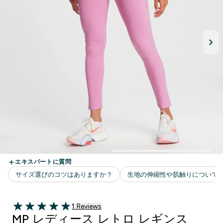
1 ＋件の口コミ
1 Reviews
5 out of 5 stars
MP レディース レトロ レギンス