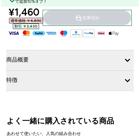
で追加10%オフ！
discounted price
¥1,460‎
在庫切れ
通常価格 ￥4,890‎
割引 ￥3,430‎
商品概要
特徴
よく一緒に購入されている商品
あわせて使いたい、人気の組み合わせ