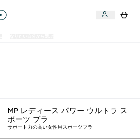
ch
ム
なりたい自分から選ぶ
クリアランスセール
日本製造商品
u
Enter プレミアム submenu
Enter なりたい自分から選ぶ submenu
En
⌄
⌄
⌄
欧州スポーツ栄養No.1ブランド*
MP レディース パワー ウルトラ ス
ポーツ ブラ
サポート力の高い女性用スポーツブラ