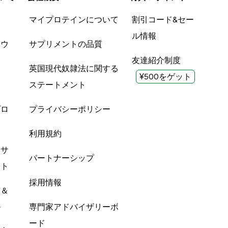
品
マイプロテインについて
割引コード&セー
ル情報
ツウ
サプリメントの品質
友達紹介制度
英国現代奴隷法に関する
¥500をゲット
ステートメント
プロ
プライバシーポリシー
利用規約
酸サ
パートナーシップ
ント
採用情報
ン＆
ル
専門家アドバイザリーボ
ード