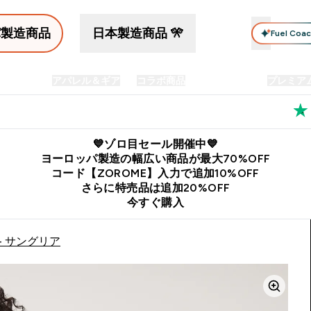
パ製造商品
日本製造商品 🎌
Fuel Coa
イン食品
アパレル＆ギア
コラボ商品
セット商品
プレミア
プリメント submenu
Enter プロテイン食品 submenu
Enter アパレル＆ギア submenu
Enter コラボ商品 submen
⌄
⌄
⌄
料
公式LINE追加で最新お得情報をゲット
公式アプリはこちら
💙ゾロ目セール開催中💙
ヨーロッパ製造の幅広い商品が最大70%OFF
コード【ZOROME】入力で追加10%OFF
さらに特売品は追加20%OFF
今すぐ購入
- サングリア