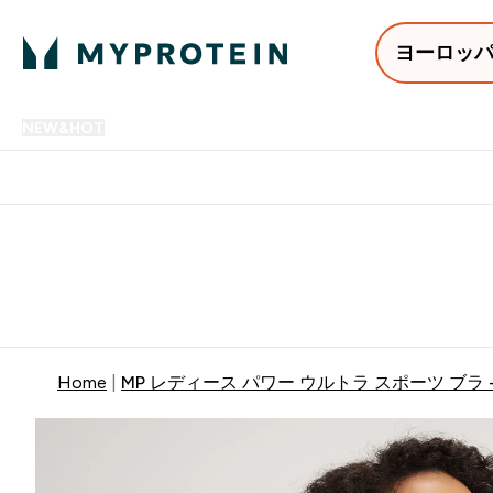
ヨーロッ
NEW&HOT
プロテイン
アミノ酸
サプリメント
プロテ
Enter NEW&HOT submenu
Enter プロテイン submenu
Enter アミノ酸 submenu
Enter サ
⌄
⌄
⌄
⌄
12,000円以上購入で送料無
Home
MP レディース パワー ウルトラ スポーツ ブラ 