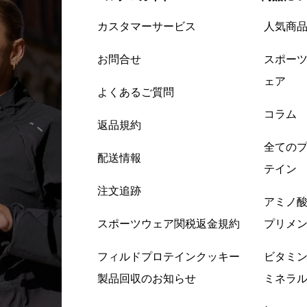
カスタマーサービス
人気商
お問合せ
スポー
ェア
よくあるご質問
コラム
返品規約
全ての
配送情報
テイン
注文追跡
アミノ
スポーツウェア関税返金規約
プリメ
フィルドプロテインクッキー
ビタミ
製品回収のお知らせ
ミネラ