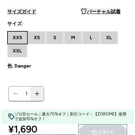
サイズガイド
バーチャル試着
サイズ:
XXS
XS
S
M
L
XL
XXL
色: Danger
ゾロ目セール｜最大70%オフ｜割引コード：【ZOROME】使用
で追加10%オフ！
discounted price
¥1,690‎
在庫切れ