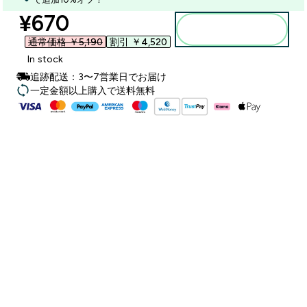
discounted price
¥670‎
カートに入れる
通常価格 ￥5,190‎
割引 ￥4,520‎
In stock
追跡配送：3〜7営業日でお届け
一定金額以上購入で送料無料