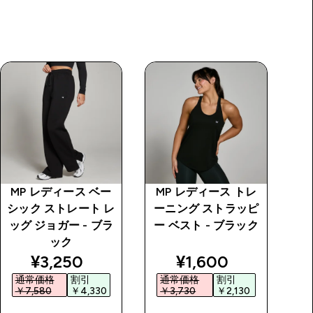
MP レディース ベー
MP レディース トレ
MP
シック ストレート レ
ーニング ストラッピ
ッグ ジョガー - ブラ
ー ベスト - ブラック
S
ック
price
discounted price
discounted price
¥3,250‎
¥1,600‎
通常価格
割引
通常価格
割引
￥7,580‎
￥4,330‎
￥3,730‎
￥2,130‎
￥