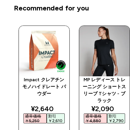
Recommended for you
テン
Impact クレアチン
MP レディース トレ
 ウ
モノハイドレート パ
ーニング ショートス
ウダー
リーブ Tシャツ - ブ
ラック
ted price
discounted price
discounted 
¥2,640‎
¥2,090‎
通常価格
割引
通常価格
割引
0‎
￥5,250‎
￥2,610‎
￥4,880‎
￥2,790‎