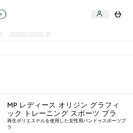
ch
ム
なりたい自分から選ぶ
クリアランスセール
日本製造商品
u
Enter プレミアム submenu
Enter なりたい自分から選ぶ submenu
En
⌄
⌄
⌄
欧州スポーツ栄養No.1ブランド*
ーツ ブラ - コーヒー
MP レディース オリジン グラフィ
ック トレーニング スポーツ ブラ
再生ポリエステルを使用した女性用バンドゥスポーツブ
ラ