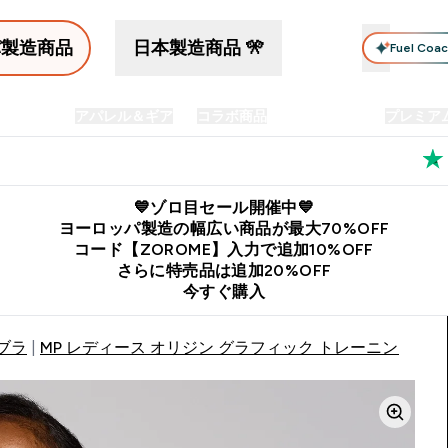
パ製造商品
日本製造商品 🎌
Fuel Coa
イン食品
アパレル＆ギア
コラボ商品
セット商品
プレミア
プリメント submenu
Enter プロテイン食品 submenu
Enter アパレル＆ギア submenu
Enter コラボ商品 submen
⌄
⌄
⌄
料
公式LINE追加で最新お得情報をゲット
公式アプリはこちら
💙ゾロ目セール開催中💙
ヨーロッパ製造の幅広い商品が最大70%OFF
コード【ZOROME】入力で追加10%OFF
さらに特売品は追加20%OFF
今すぐ購入
ブラ
MP レディース オリジン グラフィック トレーニング スポ