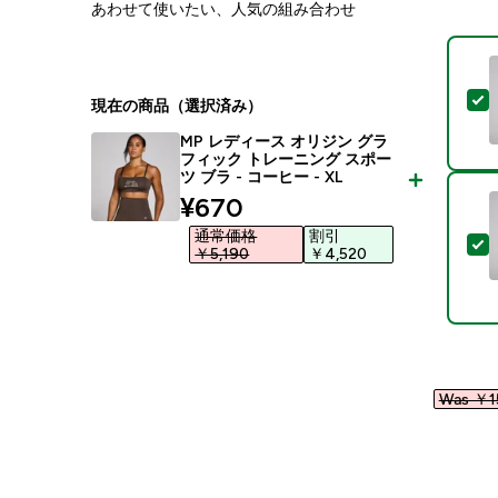
あわせて使いたい、人気の組み合わせ
現在の商品（選択済み）
MP レディース オリジン グラ
フィック トレーニング スポー
ツ ブラ - コーヒー - XL
discounted price
¥670‎
通常価格
割引
￥5,190‎
￥4,520‎
Was ￥15