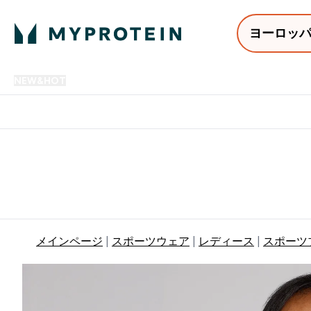
ヨーロッ
NEW&HOT
プロテイン
アミノ酸
サプリメント
プロテ
Enter NEW&HOT submenu
Enter プロテイン submenu
Enter アミノ酸 submenu
Enter サ
⌄
⌄
⌄
⌄
12,000円以上購入で送料無
メインページ
スポーツウェア
レディース
スポーツ