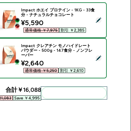
Impact ホエイ プロテイン - 1KG - 33食
分 - ナチュラルチョコレート
この商品を選択 - Impact ホエイ プロテイン - 1KG - 33食分
discounted price
¥5,590‎
通常価格 ￥7,975‎
割引 ￥2,385‎
Impact クレアチン モノハイドレート
パウダー - 500g - 147食分 - ノンフレ
ーバー
この商品を選択 - Impact クレアチン モノハイドレート パウダー -
discounted price
¥2,640‎
通常価格 ￥5,250‎
割引 ￥2,610‎
合計
￥16,088‎
まとめてカートに入れる
1,083‎
Save ￥4,995‎