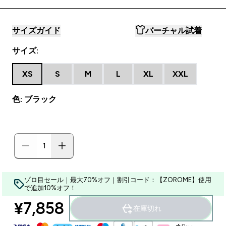
サイズガイド
バーチャル試着
サイズ:
XS
S
M
L
XL
XXL
色: ブラック
ゾロ目セール｜最大70%オフ｜割引コード：【ZOROME】使用
で追加10%オフ！
¥7,858‎
在庫切れ