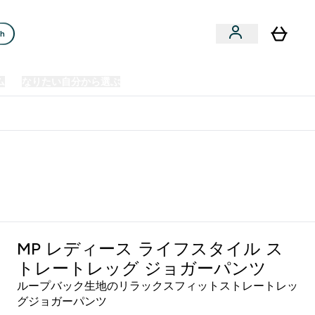
ch
ム
なりたい自分から選ぶ
クリアランスセール
日本製造商品
u
Enter プレミアム submenu
Enter なりたい自分から選ぶ submenu
En
⌄
⌄
⌄
欧州スポーツ栄養No.1ブランド*
MP レディース ライフスタイル ス
トレートレッグ ジョガーパンツ
ループバック生地のリラックスフィットストレートレッ
グジョガーパンツ