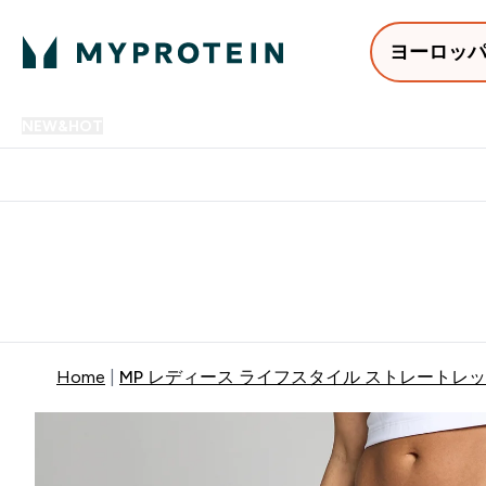
ヨーロッ
NEW&HOT
プロテイン
アミノ酸
サプリメント
プロテ
Enter NEW&HOT submenu
Enter プロテイン submenu
Enter アミノ酸 submenu
Enter サ
⌄
⌄
⌄
⌄
12,000円以上購入で送料無
Home
MP レディース ライフスタイル ストレートレッ