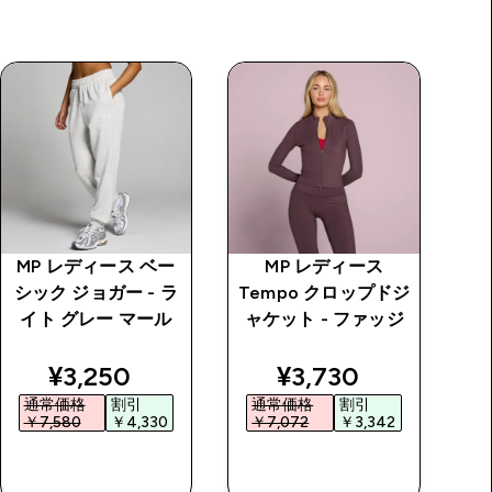
MP レディース ベー
MP レディース
M
シック ジョガー - ラ
Tempo クロップドジ
シ
イト グレー マール
ャケット - ファッジ
ッ
price
discounted price
discounted price
¥3,250‎
¥3,730‎
通常価格
割引
通常価格
割引
￥7,580‎
￥4,330‎
￥7,072‎
￥3,342‎
￥
今すぐ購入
今すぐ購入