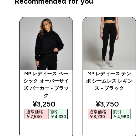
Recommended for you
プロ
MP レディース ベー
MP レディース テン
シック オーバーサイ
ポ シームレス レギン
ズ パーカー - ブラッ
ス - ブラック
ク
ed price
discounted price
discounted 
¥3,250‎
¥3,750‎
通常価格
割引
通常価格
割引
5‎
￥7,580‎
￥4,330‎
￥8,730‎
￥4,980‎
今すぐ購入
今すぐ購入