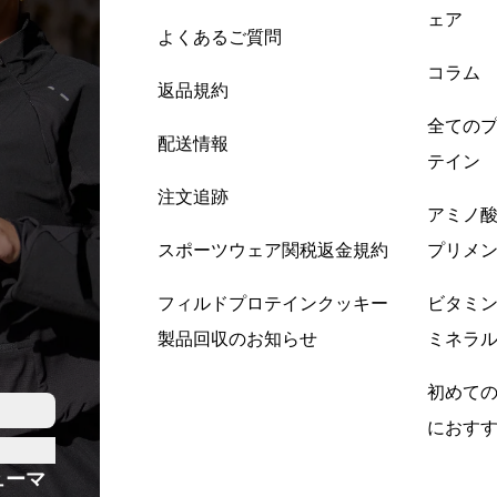
ェア
よくあるご質問
コラム
返品規約
全ての
配送情報
テイン
注文追跡
アミノ
スポーツウェア関税返金規約
プリメ
フィルドプロテインクッキー
ビタミ
製品回収のお知らせ
ミネラ
初めて
におす
ューマ