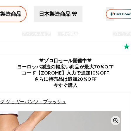
パ製造商品
日本製造商品 🎌
Fuel Coa
イン食品
アパレル＆ギア
コラボ商品
セット商品
プレミア
プリメント submenu
Enter プロテイン食品 submenu
Enter アパレル＆ギア submenu
Enter コラボ商品 submen
⌄
⌄
⌄
料
公式LINE追加で最新お得情報をゲット
公式アプリはこちら
💙ゾロ目セール開催中💙
ヨーロッパ製造の幅広い商品が最大70%OFF
コード【ZOROME】入力で追加10%OFF
さらに特売品は追加20%OFF
今すぐ購入
グ ジョガーパンツ - ブラッシュ