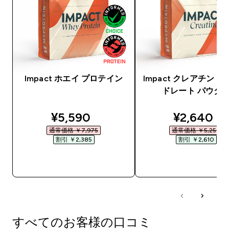
Impact ホエイ プロテイン
Impact クレアチン 
ドレート パウダ
discounted price
discounte
¥5,590‎
¥2,640‎
通常価格 ￥7,975‎
通常価格 ￥5,250‎
割引 ￥2,385‎
割引 ￥2,610‎
今すぐ購入
今すぐ購入
すべてのお客様の口コミ