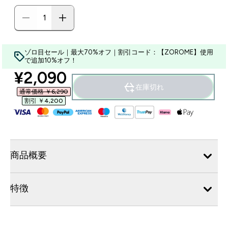
ゾロ目セール｜最大70%オフ｜割引コード：【ZOROME】使用
で追加10%オフ！
discounted price
¥2,090‎
在庫切れ
通常価格 ￥6,290‎
割引 ￥4,200‎
商品概要
特徴