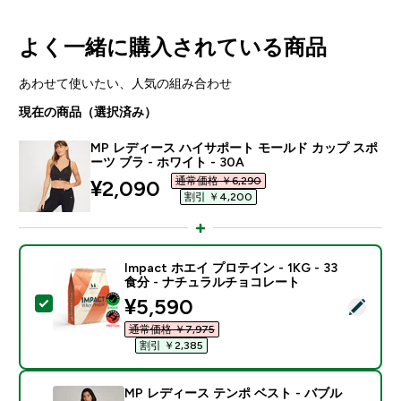
よく一緒に購入されている商品
あわせて使いたい、人気の組み合わせ
現在の商品（選択済み）
MP レディース ハイサポート モールド カップ スポ
ーツ ブラ - ホワイト - 30A
通常価格 ￥6,290‎
discounted price
¥2,090‎
割引 ￥4,200‎
Impact ホエイ プロテイン - 1KG - 33
食分 - ナチュラルチョコレート
discounted price
¥5,590‎
この商品を選択 - Impact ホエイ プロテイン - 1KG 
通常価格 ￥7,975‎
割引 ￥2,385‎
MP レディース テンポ ベスト - バブル