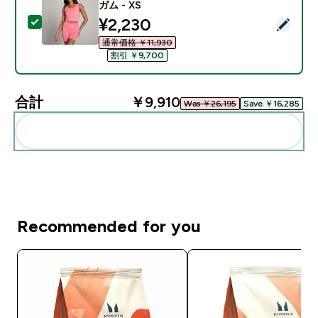
ガム - XS
discounted price
¥2,230‎
この商品を選択 - MP レディース テンポ ベスト - バブル
通常価格 ￥11,930‎
割引 ￥9,700‎
合計
￥9,910‎
Was ￥26,195‎
Save ￥16,285‎
まとめてカートに入れる
Recommended for you