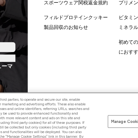
スポーツウェア関税返金規約
プリメ
フィルドプロテインクッキー
ビタミ
製品回収のお知らせ
ミネラ
初めて
におす
ューマ
ird parties, to operate and secure our site, enable
r marketing and advertising efforts. These also enable
esses and online identifiers, referring URLs, searches and
ay be used to provide enhanced functionality and
Pay with
th more relevant content and ads on this site and
Manage Cooki
luding third party cookies) for all of these purposes. If
ll be collected but only cookies (including third party
s and functionalities will be deployed. You can also
 the “Manage Cookie Settings” link in this banner. By