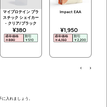
マイプロテイン プラ
Impact EAA
ソ
スチック シェイカー
- クリア/ブラック
price
discounted price
discounted price
¥380‎
¥1,950‎
通常価格
割引
通常価格
割引
￥890‎
￥510‎
￥4,150‎
￥2,200‎
￥
今すぐ購入
今すぐ購入
を手に入れましょう。