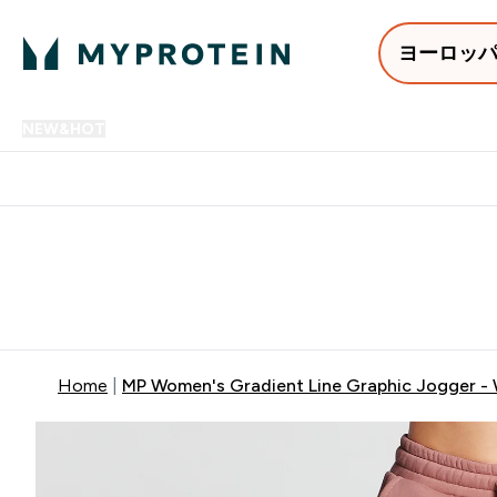
ヨーロッ
NEW&HOT
プロテイン
アミノ酸
サプリメント
プロテ
Enter NEW&HOT submenu
Enter プロテイン submenu
Enter アミノ酸 submenu
Enter サ
⌄
⌄
⌄
⌄
12,000円以上購入で送料無
Home
MP Women's Gradient Line Graphic Jogger -