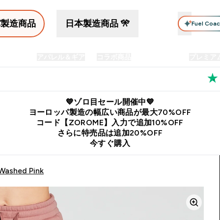
パ製造商品
日本製造商品 🎌
Fuel Coa
イン食品
アパレル＆ギア
コラボ商品
セット商品
プレミア
プリメント submenu
Enter プロテイン食品 submenu
Enter アパレル＆ギア submenu
Enter コラボ商品 submen
⌄
⌄
⌄
料
公式LINE追加で最新お得情報をゲット
公式アプリはこちら
💙ゾロ目セール開催中💙
ヨーロッパ製造の幅広い商品が最大70%OFF
コード【ZOROME】入力で追加10%OFF
さらに特売品は追加20%OFF
今すぐ購入
 Washed Pink