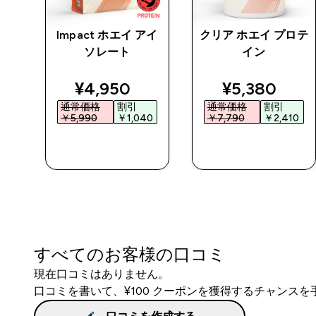
チン
Impact ホエイ アイ
クリア ホエイ プロテ
 パ
ソレート
イン
ed price
discounted price
discounted 
¥4,950‎
¥5,380‎
通常価格
割引
通常価格
割引
0‎
￥5,990‎
￥1,040‎
￥7,790‎
￥2,410‎
今すぐ購入
今すぐ購入
すべてのお客様の口コミ
現在口コミはありません。
口コミを書いて、¥100 クーポンを獲得するチャンス