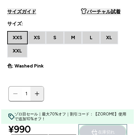
サイズガイド
バーチャル試着
サイズ:
XXS
XS
S
M
L
XL
XXL
色: Washed Pink
ゾロ目セール｜最大70%オフ｜割引コード：【ZOROME】使用
で追加10%オフ！
discounted price
¥990‎
在庫切れ