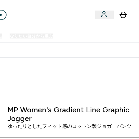
ch
ム
なりたい自分から選ぶ
クリアランスセール
日本製造商品
u
Enter プレミアム submenu
Enter なりたい自分から選ぶ submenu
En
⌄
⌄
⌄
欧州スポーツ栄養No.1ブランド*
MP Women's Gradient Line Graphic
Jogger
ゆったりとしたフィット感のコットン製ジョガーパンツ