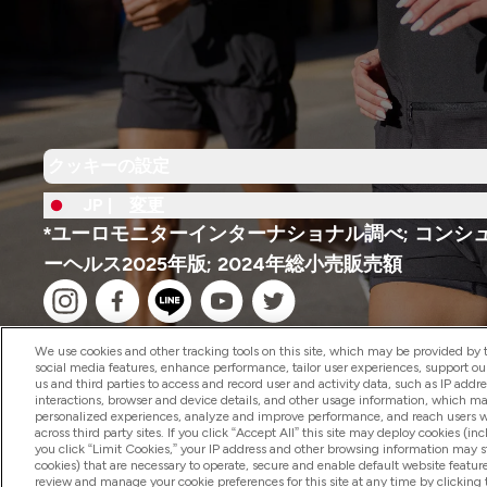
クッキーの設定
JP |
変更
*ユーロモニターインターナショナル調べ; コンシ
ーヘルス2025年版; 2024年総小売販売額
We use cookies and other tracking tools on this site, which may be provided by th
social media features, enhance performance, tailor user experiences, support ou
us and third parties to access and record user and activity data, such as IP addr
interactions, browser and device details, and other usage information, which m
2026 The Hut.com Ltd
personalized experiences, analyze and improve performance, and reach users wi
across third party sites. If you click “Accept All” this site may deploy cookies (inc
you click “Limit Cookies,” your IP address and other browsing information may sti
cookies) that are necessary to operate, secure and enable default website feature
review and manage your cookie preferences for this site at any time by clicking